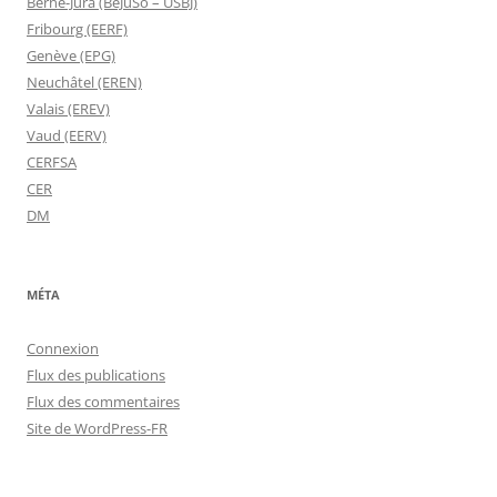
Berne-Jura (BeJuSo – USBJ)
Fribourg (EERF)
Genève (EPG)
Neuchâtel (EREN)
Valais (EREV)
Vaud (EERV)
CERFSA
CER
DM
MÉTA
Connexion
Flux des publications
Flux des commentaires
Site de WordPress-FR