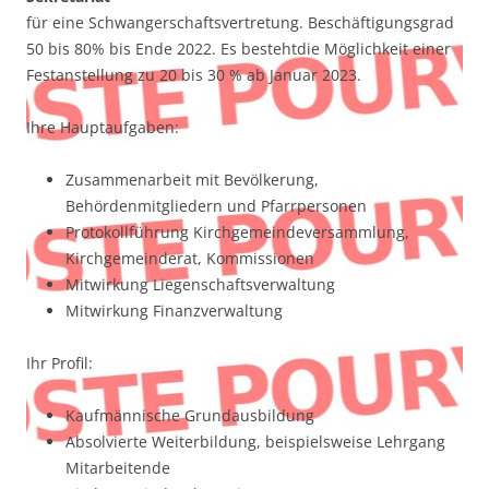
für eine Schwangerschaftsvertretung. Beschäftigungsgrad
50 bis 80% bis Ende 2022. Es bestehtdie Möglichkeit einer
Festanstellung zu 20 bis 30 % ab Januar 2023.
Ihre Hauptaufgaben:
Zusammenarbeit mit Bevölkerung,
Behördenmitgliedern und Pfarrpersonen
Protokollführung Kirchgemeindeversammlung,
Kirchgemeinderat, Kommissionen
Mitwirkung Liegenschaftsverwaltung
Mitwirkung Finanzverwaltung
Ihr Profil:
Kaufmännische Grundausbildung
Absolvierte Weiterbildung, beispielsweise Lehrgang
Mitarbeitende