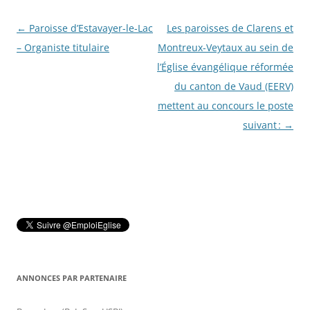
Navigation
←
Paroisse d’Estavayer-le-Lac
Les paroisses de Clarens et
des
– Organiste titulaire
Montreux-Veytaux au sein de
articles
l’Église évangélique réformée
du canton de Vaud (EERV)
mettent au concours le poste
suivant :
→
ANNONCES PAR PARTENAIRE