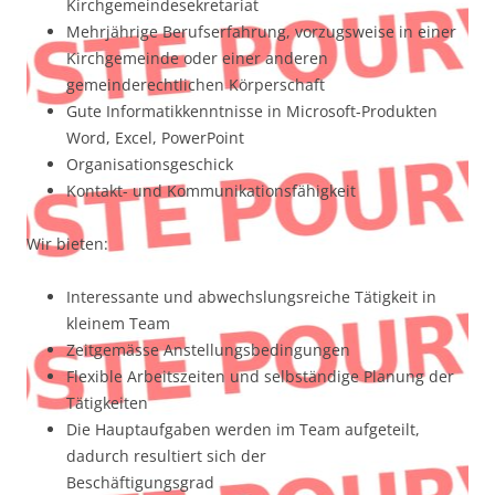
Kirchgemeindesekretariat
Mehrjährige Berufserfahrung, vorzugsweise in einer
Kirchgemeinde oder einer anderen
gemeinderechtlichen Körperschaft
Gute Informatikkenntnisse in Microsoft-Produkten
Word, Excel, PowerPoint
Organisationsgeschick
Kontakt- und Kommunikationsfähigkeit
Wir bieten:
Interessante und abwechslungsreiche Tätigkeit in
kleinem Team
Zeitgemässe Anstellungsbedingungen
Flexible Arbeitszeiten und selbständige Planung der
Tätigkeiten
Die Hauptaufgaben werden im Team aufgeteilt,
dadurch resultiert sich der
Beschäftigungsgrad