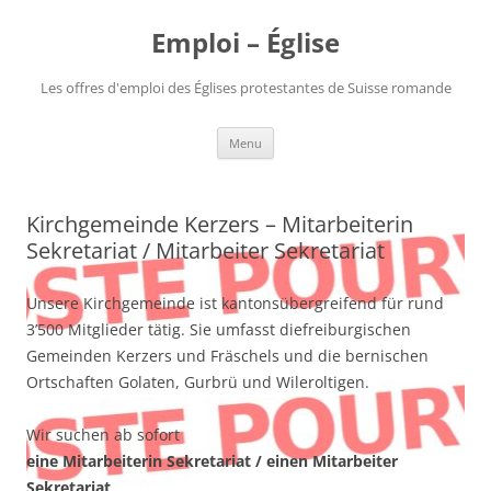
Aller
au
Emploi – Église
contenu
Les offres d'emploi des Églises protestantes de Suisse romande
Menu
Kirchgemeinde Kerzers – Mitarbeiterin
Sekretariat / Mitarbeiter Sekretariat
Unsere Kirchgemeinde ist kantonsübergreifend für rund
3’500 Mitglieder tätig. Sie umfasst diefreiburgischen
Gemeinden Kerzers und Fräschels und die bernischen
Ortschaften Golaten, Gurbrü und Wileroltigen.
Wir suchen ab sofort
eine Mitarbeiterin Sekretariat / einen Mitarbeiter
Sekretariat