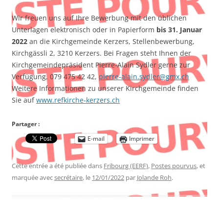
Wir freuen uns auf Ihre Bewerbung mit den üblichen
Unterlagen elektronisch oder in Papierform
bis 31. Januar
2022
an die Kirchgemeinde Kerzers, Stellenbewerbung,
Kirchgässli 2, 3210 Kerzers. Bei Fragen steht Ihnen der
Kirchgemeindepräsident Pierre-Alain Sydler gerne zur
Verfügung, 079 475 42 42,
pierre-alain.sydler@gmx.ch
Weitere Informationen zu unserer Kirchgemeinde finden
Sie auf
www.refkirche-kerzers.ch
Partager :
E-mail
Imprimer
Cette entrée a été publiée dans
Fribourg (EERF)
,
Postes pourvus
, et
marquée avec
secrétaire
, le
12/01/2022
par
Jolande Roh
.