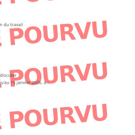
n du travail
 discuter
u’au 15 janvier 2026, à :