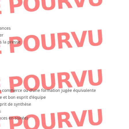
éances
er
s la presse
de commerce ou d’une formation jugée équivalente
e et bon esprit d’équipe
prit de synthèse
s
nces en soirée)