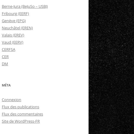
Berne-Jura (BeJuSo – USBJ)
Fribourg (EERF)
Genève (EPG)
Neuchâtel (EREN)
Valais (EREV)
Vaud (EERV)
CERFSA
CER
DM
MÉTA
Connexion
Flux des publications
Flux des commentaires
Site de WordPress-FR