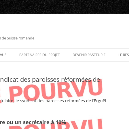
es de Suisse romande
RVUS
PARTENAIRES DU PROJET
DEVENIR PASTEUR-E
LE RÉ
yndicat des paroisses réformées de
titulaire, le syndicat des paroisses réformées de l’Erguël
re ou un secrétaire à 10%