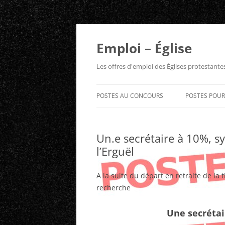
Aller
au
contenu
Emploi – Église
Les offres d'emploi des Églises protestant
POSTES AU CONCOURS
POSTES POU
Un.e secrétaire à 10%, s
l’Erguël
A la suite du départ en retraite de la 
recherche
Une secrétai