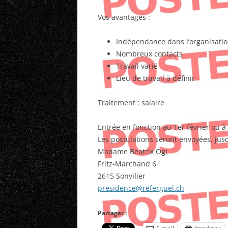
Vos avantages :
Indépendance dans l’organisatio
Nombreux contacts
Travail varié
Lieu de travail à définir
Traitement : salaire
Entrée en fonction au 1er février ou à
Les postulations seront envoyées, jusq
Madame Beatrix Ogi
Fritz-Marchand 6
2615 Sonvilier
presidence@referguel.ch
Partager :