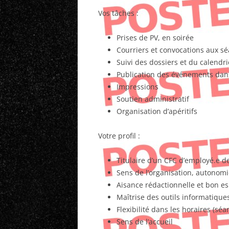
Vos tâches :
Prises de PV, en soirée
Courriers et convocations aux s
Suivi des dossiers et du calendri
Publication des événements dan
Impressions
Soutien administratif
Organisation d’apéritifs
Votre profil :
Titulaire d’un CFC d’employé.e 
Sens de l’organisation, autonomi
Aisance rédactionnelle et bon es
Maîtrise des outils informatique
Flexibilité dans les horaires (séa
Sens de l’accueil