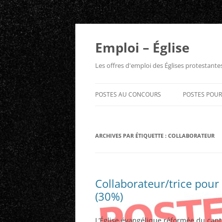
Aller
au
contenu
Emploi – Église
Les offres d'emploi des Églises protestant
POSTES AU CONCOURS
POSTES POU
ARCHIVES PAR ÉTIQUETTE :
COLLABORATEUR
Collaborateur/trice pour 
(30%)
L’Église évangélique réformée du can