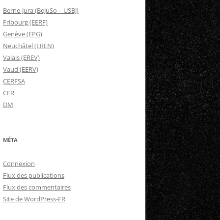
Berne-Jura (BeJuSo – USBJ)
Fribourg (EERF)
Genève (EPG)
Neuchâtel (EREN)
Valais (EREV)
Vaud (EERV)
CERFSA
CER
DM
MÉTA
Connexion
Flux des publications
Flux des commentaires
Site de WordPress-FR