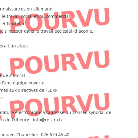
connaissances en allemand
le travail social et/ou commercial
t flexibilité
e s’investir dans le travail ecclésial (diaconie,
erait un atout
situé à Morat
n d’une équipe ouverte
es aux directives de l’EERF
ue
dature électronique à l’adresse du Conseil synodal de
n de Fribourg : info@ref-fr.ch.
hneider, Chancelier, 026 670 45 40