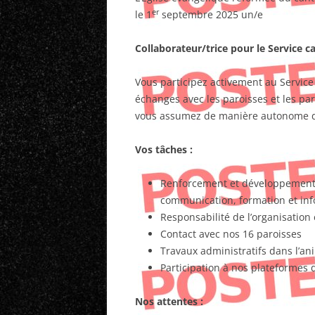
er
le 1
septembre 2025 un/e
Collaborateur/trice pour le Service c
Vous participez activement au Service
échanges avec les paroisses et les par
vous assumez de manière autonome de
Vos tâches :
Renforcement et développement d
communication, formation et inf
Responsabilité de l’organisation 
Contact avec nos 16 paroisses
Travaux administratifs dans l’an
Participation à nos plateformes 
Nos attentes :