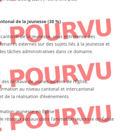
antonal de la Jeunesse (30 %)
 cantonal de la Jeunesse, vous entretenez des
tenaires externes sur des sujets liés à la jeunesse et
s tâches administratives dans ce domaine.
es réseaux de jeunes au sein de l’Église,
ormation au niveau cantonal et intercantonal
et de la réalisation d’événements
imation jeunesse en Église
de réseaux sociaux dans l’animation jeunesse en Église