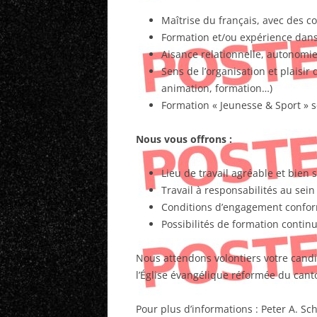
Maîtrise du français, avec des 
Formation et/ou expérience dans 
Aisance relationnelle, autonomie e
Sens de l’organisation et plaisir d
animation, formation…)
Formation « Jeunesse & Sport » s
Nous vous offrons :
Lieu de travail agréable et bien 
Travail à responsabilités au sei
Conditions d’engagement conform
Possibilités de formation contin
Nous attendons volontiers votre candi
l’Église évangélique réformée du canto
Pour plus d’informations : Peter A. Sc