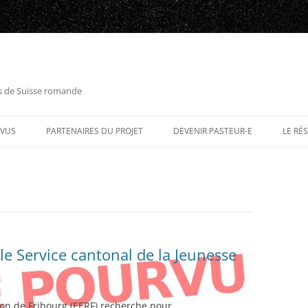
es de Suisse romande
RVUS
PARTENAIRES DU PROJET
DEVENIR PASTEUR-E
LE RÉ
le Service cantonal de la Jeunesse
ton de Fribourg (EERF) recherche pour