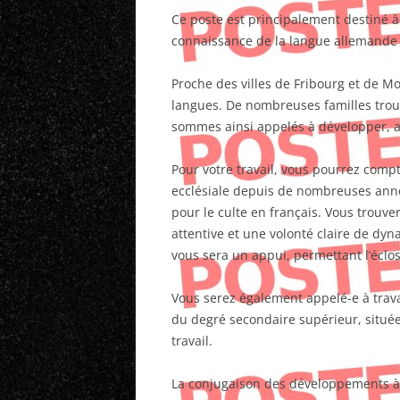
Ce poste est principalement destiné à 
connaissance de la langue allemande 
Proche des villes de Fribourg et de Mo
langues. De nombreuses familles trouv
sommes ainsi appelés à développer, av
Pour votre travail, vous pourrez comp
ecclésiale depuis de nombreuses année
pour le culte en français. Vous trouv
attentive et une volonté claire de dy
vous sera un appui, permettant l’écl
Vous serez également appelé-e à trava
du degré secondaire supérieur, située
travail.
La conjugaison des développements à 