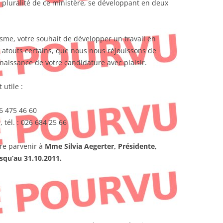
 pluralité de ce ministère, se développant en deux
isme, votre souhait de développer un travail en
 atouts certains, que nous nous réjouissons de
aissance de votre candidature avec plaisir.
utile :
26 475 46 60
 tél. : 026 684 25 66
ire parvenir à
Mme Silvia Aegerter, Présidente,
squ’au 31.10.2011.