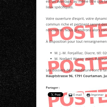
est un avantage, au même titre que la
lieux spécifiques.
Votre ouverture d’esprit, votre dynam
commun riche et pertinent seront des
rencontrer. Nous prendrons alors conn
À disposition pour tout renseignement 
M. J.-M. Fonjalllaz, Diacre, tél: 0
M. Norbert Wysser-Häni, Pasteur,
Les dossiers de candidature sont à fa
Hauptstrasse 96, 1791 Courtaman, ju
Partager :
E-mail
Imprimer