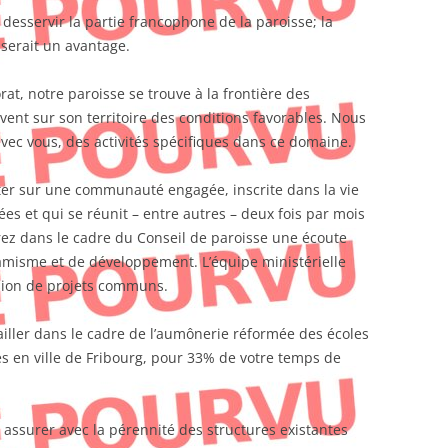
desservir la partie francophone de la paroisse; la
serait un avantage.
rat, notre paroisse se trouve à la frontière des
ent sur son territoire des conditions favorables. Nous
ec vous, des activités spécifiques dans ce domaine.
ter sur une communauté engagée, inscrite dans la vie
s et qui se réunit – entre autres – deux fois par mois
erez dans le cadre du Conseil de paroisse une écoute
namisme et de développement. L’équipe ministérielle
osion de projets communs.
iller dans le cadre de l’aumônerie réformée des écoles
s en ville de Fribourg, pour 33% de votre temps de
assurer avec la pérennité des structures existantes