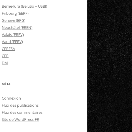
Berne-Jura (BeJuSo – USBJ)
Fribourg (EERF)
Genève (EPG)
Neuchâtel (EREN)
Valais (EREV)
Vaud (EERV)
CERFSA
CER
DM
MÉTA
Connexion
Flux des publications
Flux des commentaires
Site de WordPress-FR