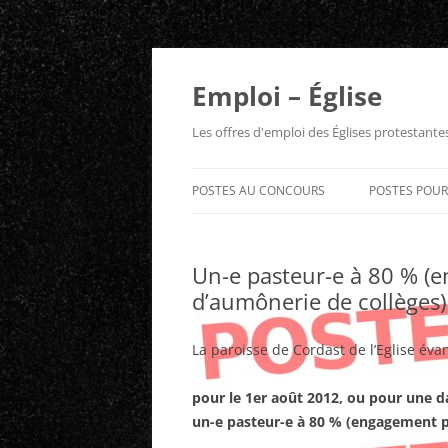
Aller
au
contenu
Emploi – Église
Les offres d'emploi des Églises protestant
POSTES AU CONCOURS
POSTES POU
Un-e pasteur-e à 80 % (e
d’aumônerie de collèges)
La paroisse de Cordast de l’Eglise év
pour le 1er août 2012, ou pour une d
un-e pasteur-e à 80 % (engagement pa