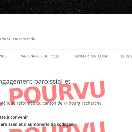
es de Suisse romande
RVUS
PARTENAIRES DU PROJET
DEVENIR PASTEUR-E
LE RÉ
ngagement paroissial et
angélique réformée du canton de Fribourg recherche
ate à convenir
roissial et d’aumônerie de collèges)