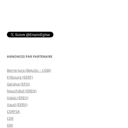
ANNONCES PAR PARTENAIRE
Berne-Jura (BeJuSo – USBJ)
Fribourg (EERF)
Genève (EPG)
Neuchâtel (EREN)
Valais (EREV)
Vaud (EERV)
CERFSA
CER
DM