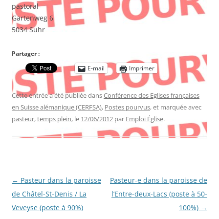
pastoral
Gartenweg 6
5034 Suhr
Partager :
E-mail
Imprimer
Cette entrée a été publiée dans
Conférence des Eglises françaises
en Suisse alémanique (CERFSA)
,
Postes pourvus
, et marquée avec
pasteur
,
temps plein
, le
12/06/2012
par
Emploi Église
.
Navigation
←
Pasteur dans la paroisse
Pasteur-e dans la paroisse de
des
de Châtel-St-Denis / La
l’Entre-deux-Lacs (poste à 50-
articles
Veveyse (poste à 90%)
100%)
→