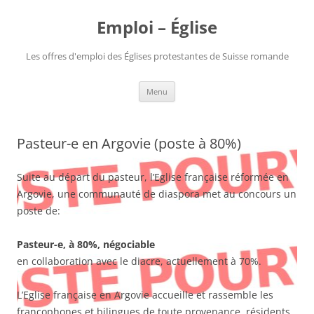
Aller
au
Emploi – Église
contenu
Les offres d'emploi des Églises protestantes de Suisse romande
Menu
Pasteur-e en Argovie (poste à 80%)
Suite au départ du pasteur, l’Eglise française réformée en
Argovie, une communauté de diaspora met au concours un
poste de:
Pasteur-e, à 80%, négociable
en collaboration avec le diacre, actuellement à 70%.
L’Eglise française en Argovie accueille et rassemble les
francophones et bilingues de toute provenance, résidents