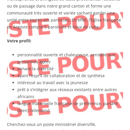
ou de passage dans notre grand canton et forme une
communauté très ouverte et variée sachant garder une
unité entre toutes ses paroisses. En effet, l’Eglise française
en Argovie compte 5 paroisses et lieux de culte.
Votre profil:
personnalité ouverte et chaleureuse, sensible aux
personnes âgées
aimant la diversité
ayant l’esprit de collaboration et de synthèse
intéressé au travail avec la jeunesse
prêt à s’intégrer aux réseaux existants entre autres
africains
langue maternelle française de préférence, parlant
(bien) l’allemand.
Cherchez-vous un poste ministériel diversifié,