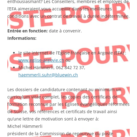
enthousiasmant? Les Conseillers, membres et employés de
l’EFA aimeraient vous accueillir dans les meilleures
conditions avec un contrat de travail à durée indéterminée.
Entrée en fonction:
date à convenir.
Informations:
le site internet de l’Eglise française en Argovie (EFA) :
www.eglise-argovie.ch
ou
Michel Hämmerli, 062 842 72 37,
haemmerli.suhr@bluewin.ch
Les dossiers de candidature contenant au minimum un
curriculum vitae complet, les copies des certificats de
formation reconnue par les Eglises évangéliques réformées
de Suisse, vos références et certificats de travail ainsi
qu’une lettre de motivation sont à envoyer à:
Michel Hämmerli
président de la Commission de repourvue du poste