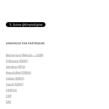
ANNONCES PAR PARTENAIRE
Berne-Jura (BeJuSo – USBJ)
Fribourg (EERF)
Genève (EPG)
Neuchâtel (EREN)
Valais (EREV)
Vaud (EERV)
CERFSA
CER
DM