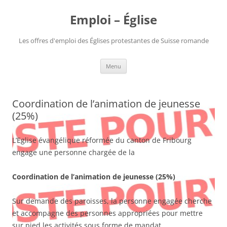
Aller
au
Emploi – Église
contenu
Les offres d'emploi des Églises protestantes de Suisse romande
Menu
Coordination de l’animation de jeunesse
(25%)
L’Eglise évangélique réformée du canton de Fribourg
engage une personne chargée de la
Coordination de l’animation de jeunesse (25%)
Sur demande des paroisses, la personne engagée cherche
et accompagne des personnes appropriées pour mettre
sur pied les activités sous forme de mandat.