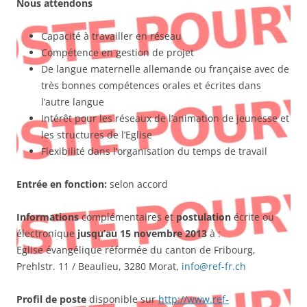
Nous attendons
Capacité à travailler en réseau
Compétence en gestion de projet
De langue maternelle allemande ou française avec de
très bonnes compétences orales et écrites dans
l’autre langue
Intérêt pour les réseaux de l’animation de jeunesse et
les structures de l’Eglise
Flexibilité dans l’organisation du temps de travail
Entrée en fonction:
selon accord
Informations
complémentaires et
postulation
écrite ou
électronique
jusqu’au 15 novembre 2013
à :
Eglise évangélique réformée du canton de Fribourg,
Prehlstr. 11 / Beaulieu, 3280 Morat,
info@ref-fr.ch
Profil de poste
disponible sur
http://www.ref-