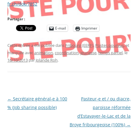
fr.ch/dok/7852
Partager :
E-mail
Imprimer
Cette entrée a été publiée dans
Fribourg (EERF)
,
Postes pourvus
, et
marquée avec
animation
,
coordination
,
jeunesse
,
temps partiel
, le
16/10/2013
par
Jolande Roh
.
Navigation
←
Secrétaire général-e à 100
Pasteur-e et / ou diacre,
des
% (Job sharing possible)
paroisse réformée
articles
d’Estavayer-le-Lac et de la
Broye fribourgeoise (100%)
→