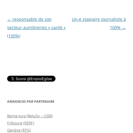
Navigation
←
responsable de son
Un-e stagiaire journaliste à
des
secteur aumôneries « santé »
100%
→
articles
(100%)
ANNONCES PAR PARTENAIRE
Berne-Jura (BeJuSo – USBJ)
Fribourg (EERF)
Genève (EPG)