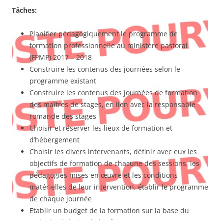
Tâches:
Planifier pédagogiquement le programme de
formation professionnelle au ministère pastoral
(FPMP) 2017 – 2018
Construire les contenus des journées selon le
programme existant
Construire les contenus des journées de formation
des maîtres de stages, en lien avec la responsable
romande des stages
Choisir et réserver les lieux de formation et
d’hébergement
Choisir les divers intervenants, définir avec eux les
objectifs de formation de chacune des sessions, les
pédagogies mises en œuvre et les conditions
matérielles de leur intervention, établir le programme
de chaque journée
Etablir un budget de la formation sur la base du