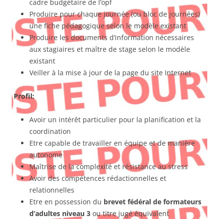
cadre budgétaire de l’opf
Produire pour chaque journée (ou bloc de journées)
une fiche pédagogique selon le modèle existant
Produire les documents d’information nécessaires
aux stagiaires et maître de stage selon le modèle
existant
Veiller à la mise à jour de la page du site Internet
Profil:
Avoir un intérêt particulier pour la planification et la
coordination
Etre capable de travailler en équipe et de manière
autonome
Maîtrise de la complexité et résistance au stress
Avoir des compétences rédactionnelles et
relationnelles
Etre en possession du
brevet fédéral de formateurs
d’adultes niveau 3
ou titre jugé équivalent