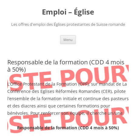
Aller
au
Emploi – Église
contenu
Les offres d'emploi des Églises protestantes de Suisse romande
Menu
Responsable de la formation (CDD 4 mois
à 50%)
L’Office Protestant de la Formation (OPF), sur mandat de La
Conférence des Eglises Réformées Romandes (CER), pilote
l’ensemble de la formation initiale et continue des pasteurs
et des diacres ainsi que certaines formations pour
bénévoles. Pour renforcer son équipe, il cherche un/une
Responsable de la formation (
CDD 4 mois à 50%)