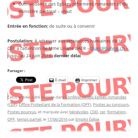
Connaissance des Eglises réformées romandes et du
ministère pastoral – atout
Entrée en fonction:
de suite ou à convenir
Postulation:
À adresser aux ressources humaines de la
CER à l’attention de Mme Liliane BAER –
lbaer@balyse.ch
–
jusqu’au 24 juin 2016,
dernier délai
Partager :
E-mail
Imprimer
Cette entrée a été publiée dans
Conférence des Eglises romandes
(CER)
,
Office Protestant de la Formation (OPF)
,
Postes au concours
,
Postes pourvus
, et marquée avec
bénévoles
,
CDD
,
cer
,
formation
,
OPF
,
temps partiel
, le
17/06/2016
par
Emploi Église
.