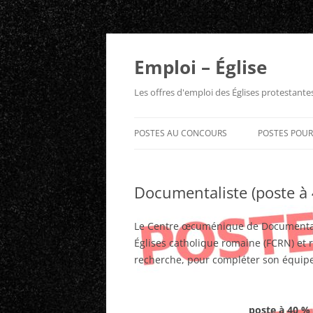
Aller
au
contenu
Emploi – Église
Les offres d'emploi des Églises protestant
POSTES AU CONCOURS
POSTES POU
Documentaliste (poste à
Le Centre œcuménique de Documentat
Églises catholique romaine (FCRN) et
recherche, pour compléter son équipe
poste à 40 % 