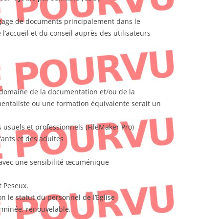
ogage de documents principalement dans le
l’accueil et du conseil auprès des utilisateurs
 domaine de la documentation et/ou de la
ntaliste ou une formation équivalente serait un
s usuels et professionnels (FileMaker Pro)
fants et des adultes
avec une sensibilité œcuménique
t Peseux.
n le statut du personnel de l’Église
rminée, renouvelable.