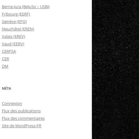
Berne-Jura (BeJuSo – USBJ)
Fribourg (EERF)
Genève (EPG)
Neuchâtel (EREN)
Valais (EREV)
Vaud (EERV)
CERFSA
CER
DM
MÉTA
Connexion
Flux des publications
Flux des commentaires
Site de WordPress-FR