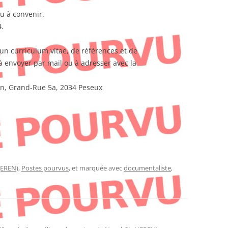
u à convenir.
4.
un curriculum vitae, de références et de
 à envoyer par mail ou à adresser avec la
, Grand-Rue 5a, 2034 Peseux
(EREN)
,
Postes pourvus
, et marquée avec
documentaliste
,