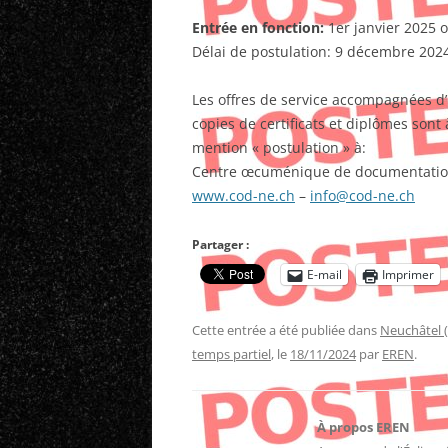
Entrée en fonction:
1er janvier 2025 o
Délai de postulation: 9 décembre 202
Les offres de service accompagnées d’
copies de certificats et diplômes sont
mention « postulation » à:
Centre œcuménique de documentation
www.cod-ne.ch
–
info@cod-ne.ch
Partager :
E-mail
Imprimer
Cette entrée a été publiée dans
Neuchâtel 
temps partiel
, le
18/11/2024
par
EREN
.
À propos EREN