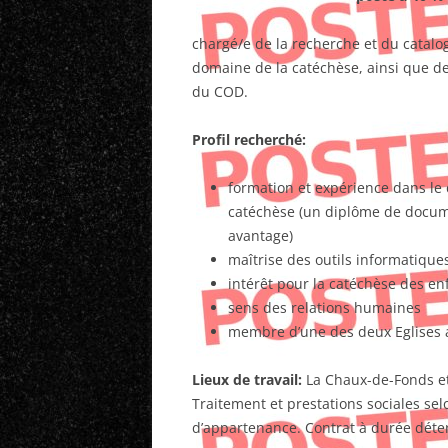
chargé/e de la recherche et du catal
domaine de la catéchèse, ainsi que de 
du COD.
Profil recherché:
formation et expérience dans le
catéchèse (un diplôme de docume
avantage)
maîtrise des outils informatique
intérêt pour la catéchèse des en
sens des relations humaines
membre d’une des deux Eglises 
Lieux de travail:
La Chaux-de-Fonds e
Traitement et prestations sociales selo
d’appartenance. Contrat à durée déte