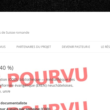
es de Suisse romande
RVUS
PARTENAIRES DU PROJET
DEVENIR PASTEUR-E
LE RÉ
 40 %)
ion (COD), bibliothèque — médiathèque des
 réformée évangélique (EREN) neuchâteloises,
, un/e
documentaliste
sur 4 jours par semaine (CDD)