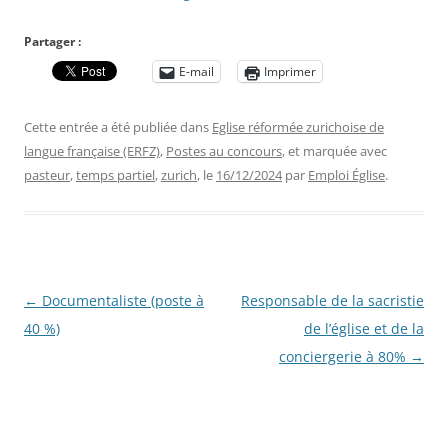
Partager :
E-mail
Imprimer
Cette entrée a été publiée dans
Eglise réformée zurichoise de
langue française (ERFZ)
,
Postes au concours
, et marquée avec
pasteur
,
temps partiel
,
zurich
, le
16/12/2024
par
Emploi Église
.
Navigation
←
Documentaliste (poste à
Responsable de la sacristie
des
40 %)
de l’église et de la
articles
conciergerie à 80%
→