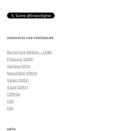
ANNONCES PAR PARTENAIRE
Berne-Jura (BeJuSo – USBJ)
Fribourg (EERF)
Genève (EPG)
Neuchâtel (EREN)
Valais (EREV)
Vaud (EERV)
CERFSA
CER
DM
MÉTA