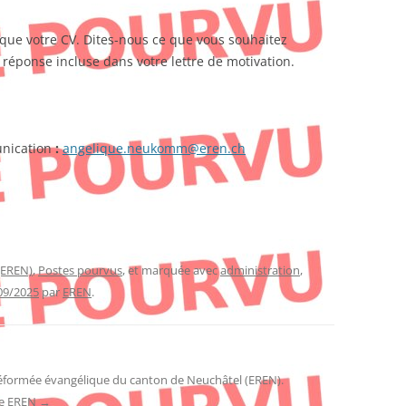
que votre CV. Dites-nous ce que vous souhaitez
 réponse incluse dans votre lettre de motivation.
nication
:
angelique.neukomm@eren.ch
(EREN)
,
Postes pourvus
, et marquée avec
administration
,
09/2025
par
EREN
.
réformée évangélique du canton de Neuchâtel (EREN).
 de EREN
→