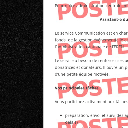
Pour notre administration centrale, n
Assistant-e d
Le service Communication est en charg
fonds, de la gestion événementielle e
l’administration cantonale de l’EREN.
Le service a besoin de renforcer ses ac
donatrices et donateurs. Il ouvre un p
d’une petite équipe motivée.
Vos principales tâches
Vous participez activement aux tâches
préparation, envoi et suivi des a
délais)