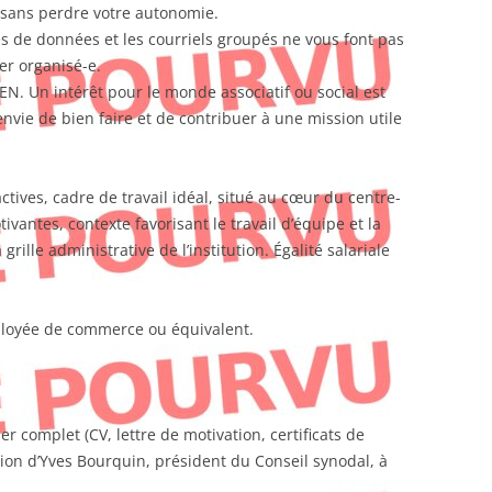
 sans perdre votre autonomie.
es de données et les courriels groupés ne vous font pas
ter organisé-e.
EN. Un intérêt pour le monde associatif ou social est
envie de bien faire et de contribuer à une mission utile
actives, cadre de travail idéal, situé au cœur du centre-
ivantes, contexte favorisant le travail d’équipe et la
grille administrative de l’institution. Égalité salariale
ployée de commerce ou équivalent.
r complet (CV, lettre de motivation, certificats de
ention d’Yves Bourquin, président du Conseil synodal, à