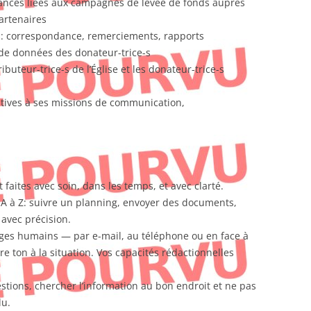
ances liées aux campagnes de levée de fonds auprès
artenaires
ns: correspondance, remerciements, rapports
 de données des donateur-trice-s
ributeur-trice-s de l’Église et les donateur-trice-s
latives à ses missions de communication,
faites avec soin, dans les temps, et avec clarté.
 A à Z: suivre un planning, envoyer des documents,
 avec précision.
anges humains — par e-mail, au téléphone ou en face à
e ton à la situation. Vos capacités rédactionnelles
tions, chercher l’information au bon endroit et ne pas
lu.