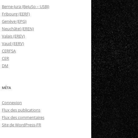
Berne-Jura (BeJuSo – USBJ)
Fribourg (EERF)
Genève (EPG)
Neuchâtel (EREN)
Valais (EREV)
Vaud (EERV)
CERFSA
CER
DM
MÉTA
Connexion
Flux des publications
Flux des commentaires
Site de WordPress-FR