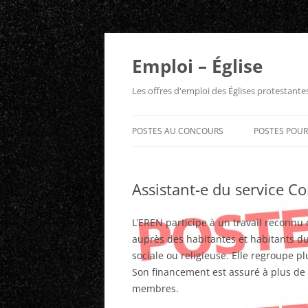
Aller
au
contenu
Emploi – Église
Les offres d'emploi des Églises protestant
POSTES AU CONCOURS
POSTES POU
Assistant-e du service 
L’EREN participe à un travail reconnu d
auprès des habitantes et habitants du
sociale ou religieuse. Elle regroupe p
Son financement est assuré à plus de 
membres.