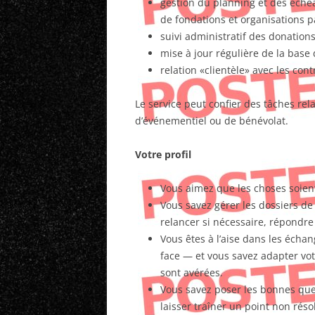
gestion du planning et des éché
de fondations et organisations p
suivi administratif des donatio
mise à jour régulière de la base
relation «clientèle» avec les cont
Le service peut confier des tâches re
d’événementiel ou de bénévolat.
Votre profil
Vous aimez que les choses soient 
Vous savez gérer les dossiers de
relancer si nécessaire, répondre
Vous êtes à l’aise dans les éch
face — et vous savez adapter votr
sont avérées.
Vous savez poser les bonnes ques
laisser traîner un point non réso