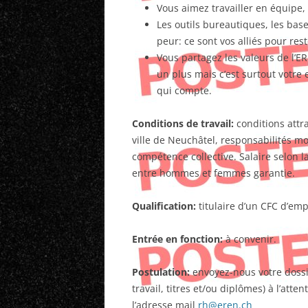
Vous aimez travailler en équipe,
Les outils bureautiques, les bas
peur: ce sont vos alliés pour res
Vous partagez les valeurs de l’ER
un plus mais c’est surtout votre 
qui compte.
Conditions de travail:
conditions attr
ville de Neuchâtel, responsabilités mot
compétence collective. Salaire selon la 
entre hommes et femmes garantie.
Qualification:
titulaire d’un CFC d’em
Entrée en fonction:
à convenir.
Postulation:
envoyez-nous votre dossie
travail, titres et/ou diplômes) à l’att
l’adresse mail
rh@eren.ch