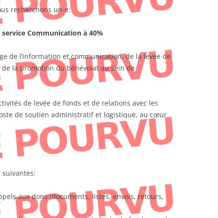
ous recherchons un-e:
u service Communication à 40%
e de l’information et communication, de la levée de
t de la promotion du bénévolat au sein de
tivités de levée de fonds et de relations avec les
oste de soutien administratif et logistique, au cœur
 suivantes:
ppels aux dons (documents, listes, envois, retours,