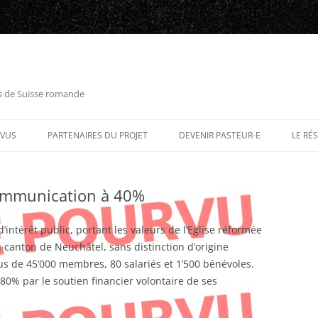
es de Suisse romande
RVUS
PARTENAIRES DU PROJET
DEVENIR PASTEUR-E
LE RÉ
Communication à 40%
’intérêt public, portant les valeurs de l’Eglise réformée
 canton de Neuchâtel, sans distinction d’origine
lus de 45’000 membres, 80 salariés et 1’500 bénévoles.
80% par le soutien financier volontaire de ses