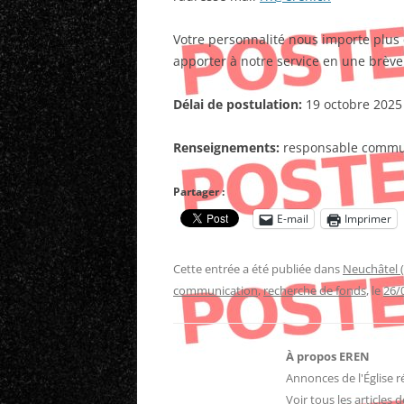
Votre personnalité nous importe plus 
apporter à notre service en une brève
Délai de postulation:
19 octobre 2025
Renseignements:
responsable commu
Partager :
E-mail
Imprimer
Cette entrée a été publiée dans
Neuchâtel 
communication
,
recherche de fonds
, le
26/
À propos EREN
Annonces de l'Église 
Voir tous les articles