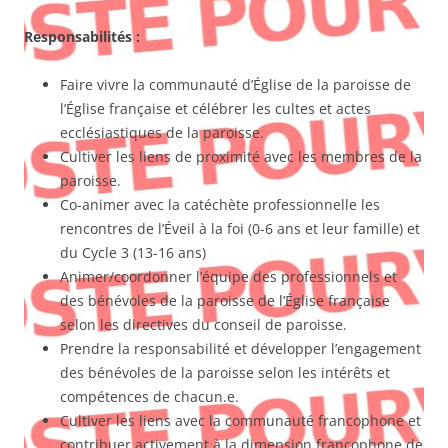
Responsabilités :
Faire vivre la communauté d’Église de la paroisse de
l’Église française et célébrer les cultes et actes
ecclésiastiques de la paroisse.
Cultiver les liens de proximité avec les membres de la
paroisse.
Co-animer avec la catéchète professionnelle les
rencontres de l’Éveil à la foi (0-6 ans et leur famille) et
du Cycle 3 (13-16 ans)
Animer/coordonner l’équipe des professionnels et
des bénévoles de la paroisse de l’Église française
selon les directives du conseil de paroisse.
Prendre la responsabilité et développer l’engagement
des bénévoles de la paroisse selon les intérêts et
compétences de chacun.e.
Cultiver les liens avec la communauté francophone et
contribuer activement à la dimension francophone de