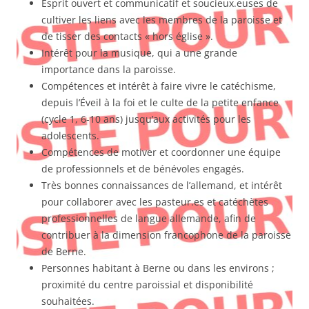
Esprit ouvert et communicatif et soucieux.euses de
cultiver les liens avec les membres de la paroisse et
de tisser des contacts « hors église ».
Intérêt pour la musique, qui a une grande
importance dans la paroisse.
Compétences et intérêt à faire vivre le catéchisme,
depuis l’Éveil à la foi et le culte de la petite enfance
(cycle 1, 6-10 ans) jusqu’aux activités pour les
adolescents.
Compétences de motiver et coordonner une équipe
de professionnels et de bénévoles engagés.
Très bonnes connaissances de l’allemand, et intérêt
pour collaborer avec les pasteur.es et catéchètes
professionnelles de langue allemande, afin de
contribuer à la dimension francophone de la paroisse
de Berne.
Personnes habitant à Berne ou dans les environs ;
proximité du centre paroissial et disponibilité
souhaitées.