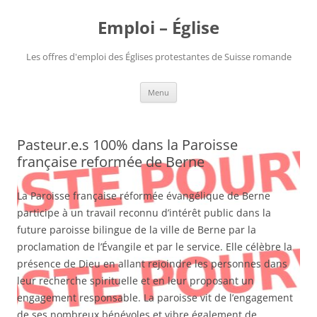
Aller
au
Emploi – Église
contenu
Les offres d'emploi des Églises protestantes de Suisse romande
Menu
Pasteur.e.s 100% dans la Paroisse
française reformée de Berne
La Paroisse française réformée évangélique de Berne
participe à un travail reconnu d’intérêt public dans la
future paroisse bilingue de la ville de Berne par la
proclamation de l’Évangile et par le service. Elle célèbre la
présence de Dieu en allant rejoindre les personnes dans
leur recherche spirituelle et en leur proposant un
engagement responsable. La paroisse vit de l’engagement
de ses nombreux bénévoles et vibre également de