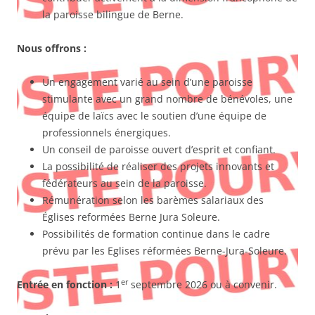
la paroisse bilingue de Berne.
Nous offrons :
Un engagement varié au sein d’une paroisse
stimulante avec un grand nombre de bénévoles, une
équipe de laïcs avec le soutien d’une équipe de
professionnels énergiques.
Un conseil de paroisse ouvert d’esprit et confiant.
La possibilité de réaliser des projets innovants et
fédérateurs au sein de la paroisse.
Rémunération selon les barèmes salariaux des
Églises reformées Berne Jura Soleure.
Possibilités de formation continue dans le cadre
prévu par les Eglises réformées Berne-Jura-Soleure.
er
Entrée en fonction :
1
septembre 2026 ou à convenir.