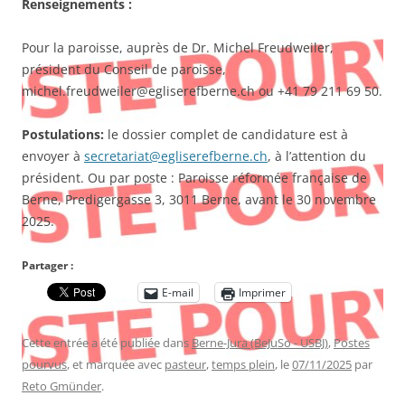
Renseignements :
Pour la paroisse, auprès de Dr. Michel Freudweiler,
président du Conseil de paroisse,
michel.freudweiler@egliserefberne.ch ou +41 79 211 69 50.
Postulations:
le dossier complet de candidature est à
envoyer à
secretariat@egliserefberne.ch
, à l’attention du
président. Ou par poste : Paroisse réformée française de
Berne, Predigergasse 3, 3011 Berne, avant le 30 novembre
2025.
Partager :
E-mail
Imprimer
Cette entrée a été publiée dans
Berne-Jura (BeJuSo - USBJ)
,
Postes
pourvus
, et marquée avec
pasteur
,
temps plein
, le
07/11/2025
par
Reto Gmünder
.