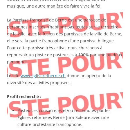
musique, une autre manière de faire vivre la foi.
La Paroisse française de Berne est une paroisse de
personnes inscrites n’habitant pas toutes sur le territoire
de la ville. Avec la fusion des paroisses de la ville de Berne,
elle sera la partie francophone d’une paroisse bilingue.
Pour cette paroisse très active, nous cherchons à
repourvoir un poste de pasteur.es à 100% par une ou deux
personnes.
Le site
www.egliserefberne.ch
donne un aperçu de la
diversité des activités proposées.
Profil recherché :
Pasteur.es consacré.es et/ou reconnu.es par les
Églises réformées Berne-Jura-Soleure avec une
culture protestante francophone.