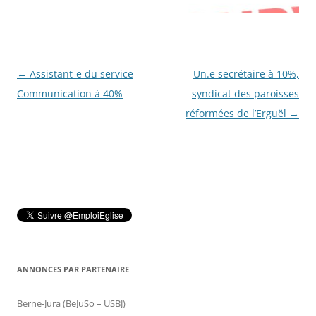
Navigation
←
Assistant-e du service
Un.e secrétaire à 10%,
des
Communication à 40%
syndicat des paroisses
articles
réformées de l’Erguël
→
ANNONCES PAR PARTENAIRE
Berne-Jura (BeJuSo – USBJ)