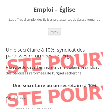
Aller
au
Emploi – Église
contenu
Les offres d'emploi des Églises protestantes de Suisse romande
Menu
Un.e secrétaire à 10%, syndicat des
paroisses réformées de l’Erguël
A la suite du départ en retraite de la titulaire, le syndicat
des paroisses réformées de l’Erguël recherche
Une secrétaire ou un secrétaire à 10%
Vos tâches :