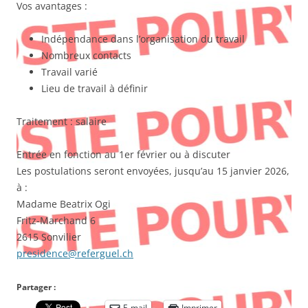
Vos avantages :
Indépendance dans l’organisation du travail
Nombreux contacts
Travail varié
Lieu de travail à définir
Traitement : salaire
Entrée en fonction au 1er février ou à discuter
Les postulations seront envoyées, jusqu’au 15 janvier 2026,
à :
Madame Beatrix Ogi
Fritz-Marchand 6
2615 Sonvilier
presidence@referguel.ch
Partager :
E-mail
Imprimer