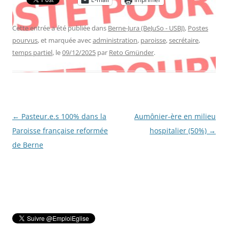
Cette entrée a été publiée dans
Berne-Jura (BeJuSo - USBJ)
,
Postes
pourvus
, et marquée avec
administration
,
paroisse
,
secrétaire
,
temps partiel
, le
09/12/2025
par
Reto Gmünder
.
Navigation
←
Pasteur.e.s 100% dans la
Aumônier-ère en milieu
des
Paroisse française reformée
hospitalier (50%)
→
articles
de Berne