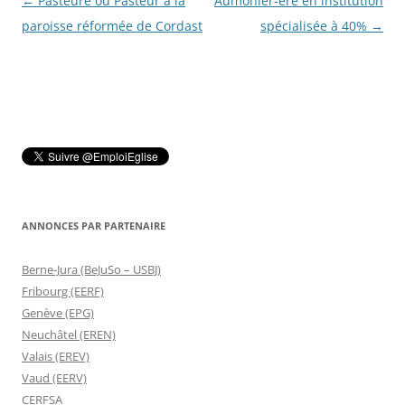
Navigation
←
Pasteure ou Pasteur à la
Aumônier-ère en institution
des
paroisse réformée de Cordast
spécialisée à 40%
→
articles
ANNONCES PAR PARTENAIRE
Berne-Jura (BeJuSo – USBJ)
Fribourg (EERF)
Genève (EPG)
Neuchâtel (EREN)
Valais (EREV)
Vaud (EERV)
CERFSA