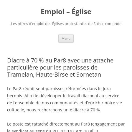
Aller
au
Emploi – Église
contenu
Les offres d'emploi des Églises protestantes de Suisse romande
Menu
Diacre à 70 % au Par8 avec une attache
particulière pour les paroisses de
Tramelan, Haute-Birse et Sornetan
Le Par8 réunit sept paroisses réformées dans le Jura
bernois. Afin de développer le travail diaconal au service
de l’ensemble de nos communautés et d’enrichir notre vie
cultuelle, nous recherchons un·e diacre à 70 %.
Le poste est rattaché directement au Par8 (engagement par
le syndicat au sens du RLE 43.030, art. 20 al. 3,