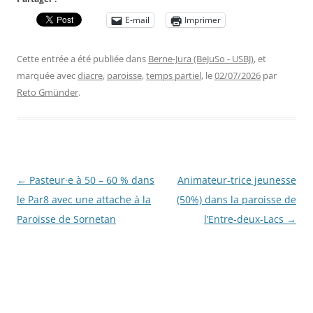
E-mail
Imprimer
Cette entrée a été publiée dans
Berne-Jura (BeJuSo - USBJ)
, et
marquée avec
diacre
,
paroisse
,
temps partiel
, le
02/07/2026
par
Reto Gmünder
.
Navigation
←
Pasteur·e à 50 – 60 % dans
Animateur-trice jeunesse
des
le Par8 avec une attache à la
(50%) dans la paroisse de
articles
Paroisse de Sornetan
l’Entre-deux-Lacs
→