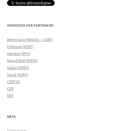
ANNONCES PAR PARTENAIRE
Berne-Jura (BeJuSo – USBJ)
Fribourg (EERF)
Genève (EPG)
Neuchâtel (EREN)
Valais (EREV)
Vaud (EERV)
CERFSA
CER
DM
MÉTA
Connexion