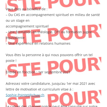
Vous êtes au bénéfice de :
– Du CAS en accompagnement spirituel en milieu de santé
ou un stage en
accompagnement spirituel
– Une formation en théologie, CPT ou formation jugée
équivalente
– Une expérience en relations humaines
Vous êtes la personne à qui nous pouvons offrir un tel
poste !
Entrée en fonction : 1er septembre 2021
Adressez votre candidature, jusqu’au 1er mai 2021 avec
lettre de motivation et curriculum vitae à :
Sophie.Pointet@chuv.ch
Le cahier des charges précis peut être consulté sur notre