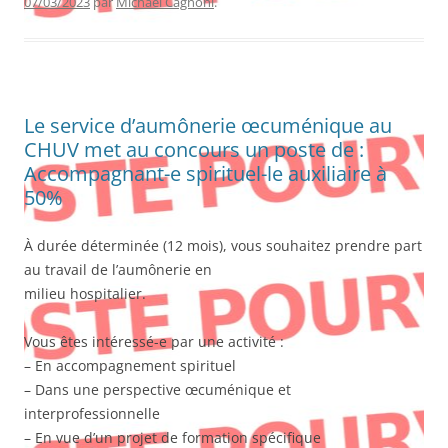
07/03/2023
par
Michael Cagnoni
.
Le service d’aumônerie œcuménique au
CHUV met au concours un poste de :
Accompagnant-e spirituel-le auxiliaire à
50%
À durée déterminée (12 mois), vous souhaitez prendre part
au travail de l’aumônerie en
milieu hospitalier.
Vous êtes intéressé-e par une activité :
– En accompagnement spirituel
– Dans une perspective œcuménique et
interprofessionnelle
– En vue d’un projet de formation spécifique