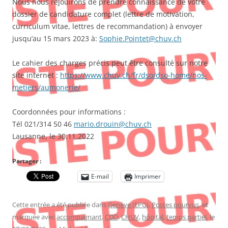
Nous nous réjouirons de prendre connaissance de votre
dossier de candidature complet (lettre de motivation,
curriculum vitae, lettres de recommandation) à envoyer
jusqu’au 15 mars 2023 à:
Sophie.Pointet@chuv.ch
Le cahier des charges précis peut être consulté sur notre
site internet :
https://www.chuv.ch/fr/dso/dso-home/nos-
metiers/aumonerie/
Coordonnées pour informations :
Tél 021/314 50 46
mario.drouin@chuv.ch
Lausanne, le 30.11.2022
Partager :
E-mail
Imprimer
Cette entrée a été publiée dans
Genève (EPG)
,
Postes pourvus
, et
marquée avec
accompagnant
,
CDD
,
CHUV
,
hôpital
,
temps partiel
, le