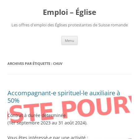
Aller
au
Emploi – Église
contenu
Les offres d'emploi des Églises protestantes de Suisse romande
Menu
ARCHIVES PAR ÉTIQUETTE :
CHUV
Accompagnant-e spirituel-le auxiliaire à
50%
Contrat à durée déterminée
(1er septembre 2023 au 31 août 2024).
Vous êtes intéressé-e par une activité :