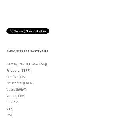
ANNONCES PAR PARTENAIRE
Berne-Jura (BeJuSo – USBJ)
Fribourg (EERF)
Genève (EPG)
Neuchâtel (EREN)
Valais (EREV)
Vaud (EERV)
CERFSA
CER
DM