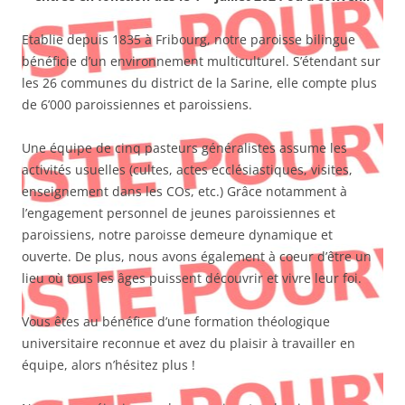
Etablie depuis 1835 à Fribourg, notre paroisse bilingue
bénéficie d’un environnement multiculturel. S’étendant sur
les 26 communes du district de la Sarine, elle compte plus
de 6’000 paroissiennes et paroissiens.
Une équipe de cinq pasteurs généralistes assume les
activités usuelles (cultes, actes ecclésiastiques, visites,
enseignement dans les COs, etc.) Grâce notamment à
l’engagement personnel de jeunes paroissiennes et
paroissiens, notre paroisse demeure dynamique et
ouverte. De plus, nous avons également à coeur d’être un
lieu où tous les âges puissent découvrir et vivre leur foi.
Vous êtes au bénéfice d’une formation théologique
universitaire reconnue et avez du plaisir à travailler en
équipe, alors n’hésitez plus !