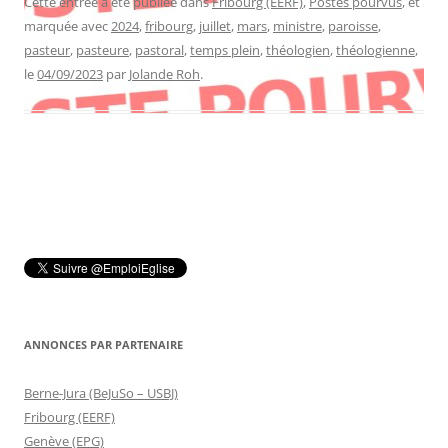
Cette entrée a été publiée dans
Fribourg (EERF)
,
Postes pourvus
, et
marquée avec
2024
,
fribourg
,
juillet
,
mars
,
ministre
,
paroisse
,
pasteur
,
pasteure
,
pastoral
,
temps plein
,
théologien
,
théologienne
,
le
04/09/2023
par
Jolande Roh
.
ANNONCES PAR PARTENAIRE
Berne-Jura (BeJuSo – USBJ)
Fribourg (EERF)
Genève (EPG)