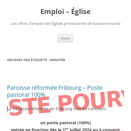
Aller
au
Emploi – Église
contenu
Les offres d'emploi des Églises protestantes de Suisse romande
Menu
ARCHIVES PAR ÉTIQUETTE :
MINISTRE
Paroisse réformée Fribourg – Poste
pastoral 100%
La Paroisse réformée de Fribourg met au concours
un poste pastoral (100%)
er
entrée en fonction dès le 1
juillet 2024 ou à convenir