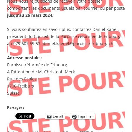
Nous nous réjouissons de recevoir votre dossier
comportant les documents usuels par courriel ou par poste
jusqu’au 25 mars 2024
.
Si vous souhaitez en savoir plus, contactez Daniel Känel,
président du Conseil de la Paroisse réformée de Fribourg,
au 079 607 59 53, daniel.kaenel@paroisse-fribourg.ch.
Adresse postale :
Paroisse réformée de Fribourg
A l’attention de M. Christoph Merk
Rue des Ecoles 1
1700 Freiburg
Suisse
Partager :
E-mail
Imprimer