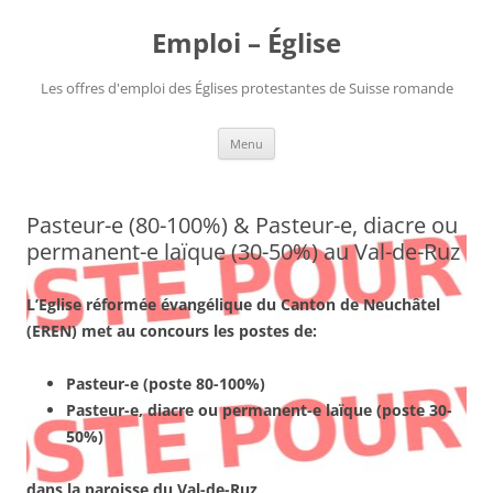
Aller
au
Emploi – Église
contenu
Les offres d'emploi des Églises protestantes de Suisse romande
Menu
Pasteur-e (80-100%) & Pasteur-e, diacre ou
permanent-e laïque (30-50%) au Val-de-Ruz
L’Eglise réformée évangélique du Canton de Neuchâtel
(EREN)
met au concours les postes de:
Pasteur-e (poste 80-100%)
Pasteur-e, diacre ou permanent-e laïque (poste 30-
50%)
dans la paroisse du Val-de-Ruz