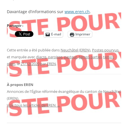
Davantage d’informations sur
www.eren.ch
.
Partager :
E-mail
Imprimer
Cette entrée a été publiée dans
Neuchâtel (EREN)
,
Postes pourvus
,
et marquée avec
diacre
,
paroisse
,
pasteur
,
temps partiel
,
temps
plein
, le
21/12/2020
par
EREN
.
À propos EREN
Annonces de l'Église réformée évangélique du canton de Neuchâtel
(EREN).
Voir tous les articles de EREN
→