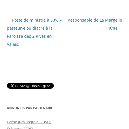
Navigation
←
Poste de ministre à 60% –
Responsable de La Margelle
des
pasteur·e ou diacre à la
(40%)
→
articles
Paroisse des 2 Rives en
Valais.
ANNONCES PAR PARTENAIRE
Berne-Jura (BeJuSo – USBJ)
Fribourg (EERF)