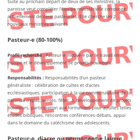
Suite au prochain départ de deux de ses ministres, la
paroisse veut compléter l’équipe ministérielle composée
actuellement de deux pasteur/es. Elle cherche les 2
nouveaux ministres suivants.
Pasteur-e (80-100%)
Profil recherché :
Pasteur-e motivé-e par le travail en
équipe et le développement de projets novateurs.
Responsabilités :
Responsabilités d’un pasteur
généraliste : célébration de cultes et d’actes
ecclésiastiques, participation à la vie communautaire de la
paroisse (repas, ventes, fêtes…), développement de projets
novateurs, participation aux formations pour adultes telles
études bibliques, rencontres conférences-débats, appui
dans le domaine du catéchisme des adolescents.
Pasteur-e, diacre ou permanent-e laïque