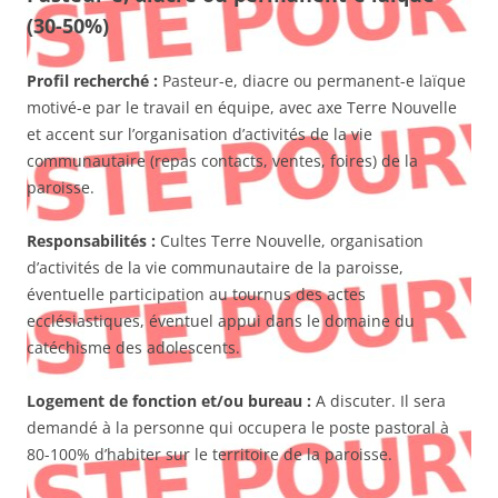
(30-50%)
Profil recherché :
Pasteur-e, diacre ou permanent-e laïque
motivé-e par le travail en équipe, avec axe Terre Nouvelle
et accent sur l’organisation d’activités de la vie
communautaire (repas contacts, ventes, foires) de la
paroisse.
Responsabilités :
Cultes Terre Nouvelle, organisation
d’activités de la vie communautaire de la paroisse,
éventuelle participation au tournus des actes
ecclésiastiques, éventuel appui dans le domaine du
catéchisme des adolescents.
Logement de fonction et/ou bureau :
A discuter. Il sera
demandé à la personne qui occupera le poste pastoral à
80-100% d’habiter sur le territoire de la paroisse.