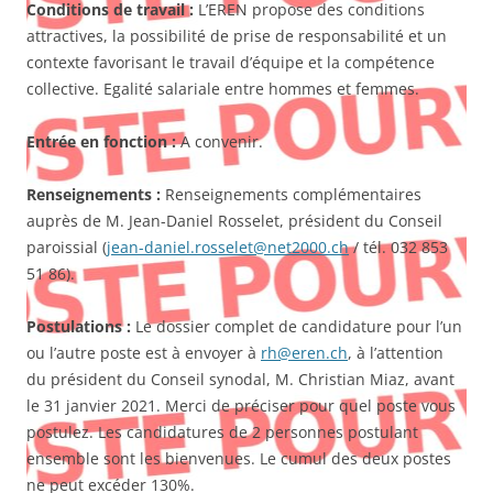
Conditions de travail :
L’EREN propose des conditions
attractives, la possibilité de prise de responsabilité et un
contexte favorisant le travail d’équipe et la compétence
collective. Egalité salariale entre hommes et femmes.
Entrée en fonction :
A convenir.
Renseignements :
Renseignements complémentaires
auprès de M. Jean-Daniel Rosselet, président du Conseil
paroissial (
jean-daniel.rosselet@net2000.ch
/ tél. 032 853
51 86).
Postulations :
Le dossier complet de candidature pour l’un
ou l’autre poste est à envoyer à
rh@eren.ch
, à l’attention
du président du Conseil synodal, M. Christian Miaz, avant
le 31 janvier 2021. Merci de préciser pour quel poste vous
postulez. Les candidatures de 2 personnes postulant
ensemble sont les bienvenues. Le cumul des deux postes
ne peut excéder 130%.