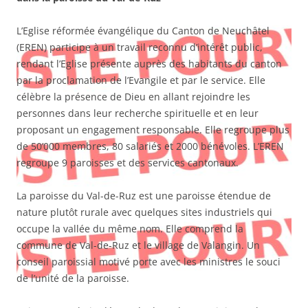
L’Eglise réformée évangélique du Canton de Neuchâtel
(EREN) participe à un travail reconnu d’intérêt public,
rendant l’Eglise présente auprès des habitants du canton
par la proclamation de l’Evangile et par le service. Elle
célèbre la présence de Dieu en allant rejoindre les
personnes dans leur recherche spirituelle et en leur
proposant un engagement responsable. Elle regroupe plus
de 50’000 membres, 80 salariés et 2000 bénévoles. L’EREN
regroupe 9 paroisses et des services cantonaux.
La paroisse du Val-de-Ruz est une paroisse étendue de
nature plutôt rurale avec quelques sites industriels qui
occupe la vallée du même nom. Elle comprend la
commune de Val-de-Ruz et le village de Valangin. Un
conseil paroissial motivé porte avec les ministres le souci
de l’unité de la paroisse.