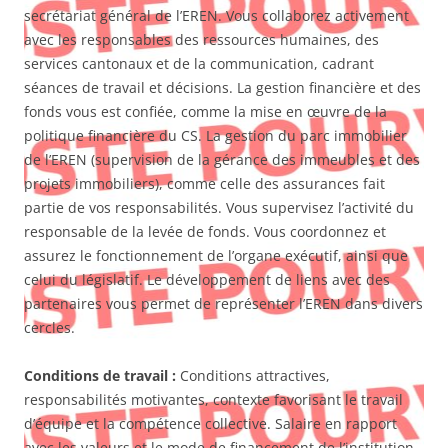
secrétariat général de l’EREN. Vous collaborez activement
avec les responsables des ressources humaines, des
services cantonaux et de la communication, cadrant
séances de travail et décisions. La gestion financière et des
fonds vous est confiée, comme la mise en œuvre de la
politique financière du CS. La gestion du parc immobilier
de l’EREN (supervision de la gérance des immeubles et des
projets immobiliers), comme celle des assurances fait
partie de vos responsabilités. Vous supervisez l’activité du
responsable de la levée de fonds. Vous coordonnez et
assurez le fonctionnement de l’organe exécutif, ainsi que
celui du législatif. Le développement de liens avec des
partenaires vous permet de représenter l’EREN dans divers
cercles.
Conditions de travail :
Conditions attractives,
responsabilités motivantes, contexte favorisant le travail
d’équipe et la compétence collective. Salaire en rapport
avec les valeurs et le mode de financement de l’institution.