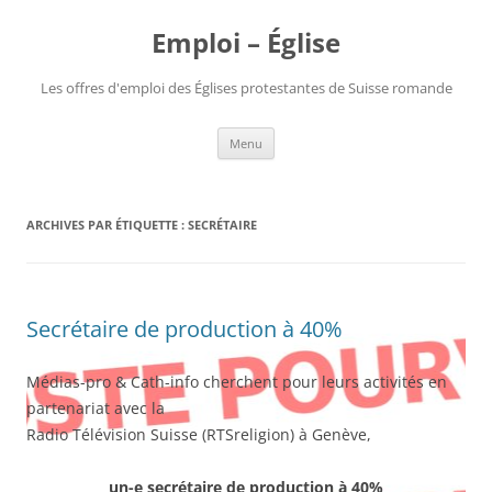
Aller
au
Emploi – Église
contenu
Les offres d'emploi des Églises protestantes de Suisse romande
Menu
ARCHIVES PAR ÉTIQUETTE :
SECRÉTAIRE
Secrétaire de production à 40%
Médias-pro & Cath-info cherchent pour leurs activités en
partenariat avec la
Radio Télévision Suisse (RTSreligion) à Genève,
un-e secrétaire de production à 40%