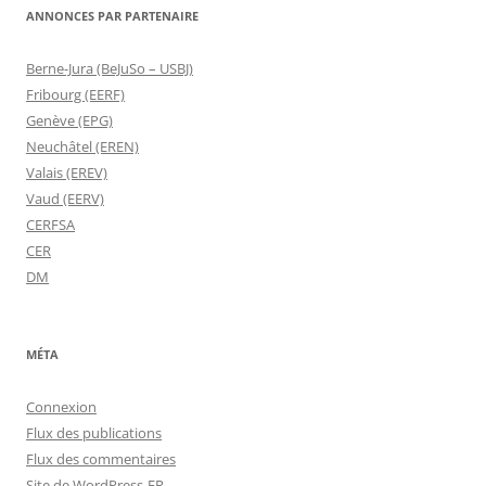
ANNONCES PAR PARTENAIRE
Berne-Jura (BeJuSo – USBJ)
Fribourg (EERF)
Genève (EPG)
Neuchâtel (EREN)
Valais (EREV)
Vaud (EERV)
CERFSA
CER
DM
MÉTA
Connexion
Flux des publications
Flux des commentaires
Site de WordPress-FR