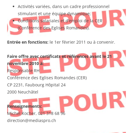
Activités variées, dans un cadre professionnel
stimulant et une équipe dynamique;
Conditions salariales et d’emploi de la CER
(Conférence des Eglises Romandes).
Entrée en fonctions:
le 1er février 2011 ou à convenir.
Faire offre avec certificats et références avant le 21
novembre 2010 à:
Responsable RH
Conférence des Eglises Romandes (CER)
CP 2231, Faubourg Hôpital 24
2000 Neuchâtel
Renseignements:
Michel Kocher, 021 318 68 96
direction@mediaspro.ch