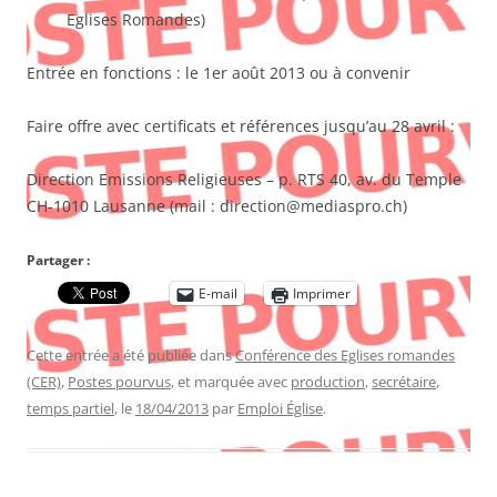
Eglises Romandes)
Entrée en fonctions : le 1er août 2013 ou à convenir
Faire offre avec certificats et références jusqu’au 28 avril :
Direction Emissions Religieuses – p. RTS 40, av. du Temple
CH-1010 Lausanne (mail : direction@mediaspro.ch)
Partager :
E-mail
Imprimer
Cette entrée a été publiée dans
Conférence des Eglises romandes
(CER)
,
Postes pourvus
, et marquée avec
production
,
secrétaire
,
temps partiel
, le
18/04/2013
par
Emploi Église
.