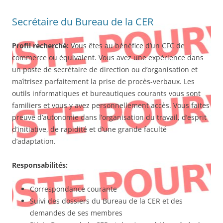
Secrétaire du Bureau de la CER
Profil recherché:
Vous êtes au bénéfice d’un CFC de
commerce ou équivalent. Vous avez une expérience dans
un poste de secrétaire de direction ou d’organisation et
maîtrisez parfaitement la prise de procès-verbaux. Les
outils informatiques et bureautiques courants vous sont
familiers et vous y avez personnellement accès. Vous faites
preuve d’autonomie dans l’organisation du travail, d’esprit
d’initiative, de rapidité et d’une grande faculté
d’adaptation.
Responsabilités:
Correspondance courante
Suivi des dossiers du Bureau de la CER et des
demandes de ses membres