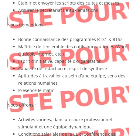
Etablir et envoyer les scripts des cultes et messes
Assurer le secrétariat lié aux émissions
Nous demandons :
Bonne connaissance des programmes RTS1 & RTS2
Maîtrise de l’ensemble des outils bureautiques (Word,
Outlook, Internet, etc.)
Esprit d’initiative, capacité d’organisation
Capacité de rédaction et esprit de synthèse
Aptitudes à travailler au sein d’une équipe, sens des
relations humaines
Présence le matin
Nous offrons :
Activités variées, dans un cadre professionnel
stimulant et une équipe dynamique
Conditions salariales de la CER (Conférence des