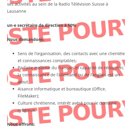
ses activités au sein de la Radio Télévision Suisse à
Lausanne
un-e secrétaire de direction à 50%
Nous demandons:
Sens de l’organisation, des contacts avec une clientèle
et connaissances comptables;
Parfaite maîtrise du français et capacité de rédaction;
la connaissance de l’allemand ou de l’anglais est un
atout;
Aisance informatique et bureautique (Office,
FileMaker);
Culture chrétienne, intérêt avéré pour le domaine
religieux.
Nous offrons: