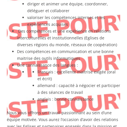
diriger et animer une équipe, coordonner,
déléguer et collaborer
valoriser les compétences internes et les
expériences acquises
Des compétences et une expérience en relations
interculturelles et institutionnelles (Eglises de
diverses régions du monde, réseaux de coopération)
Des compétences en communication et une bonne
maitrise des outils informatiques
Une connaissance des langues :
Français : excellente maitrise exigée (oral
et écrit)
allemand : capacité à négocier et participer
à des séances de travail
anglais : bonne connaissance
Nous vous offrons un travail passionnant au sein d’une
équipe motivée. Vous aurez l’occasion d’avoir des relations
avec les Eglises et partenaires engagés dans la mission et