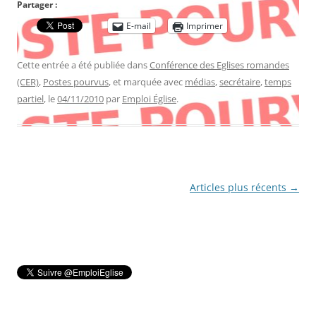
Partager :
E-mail
Imprimer
Cette entrée a été publiée dans
Conférence des Eglises romandes
(CER)
,
Postes pourvus
, et marquée avec
médias
,
secrétaire
,
temps
partiel
, le
04/11/2010
par
Emploi Église
.
Navigation
Articles plus récents
→
des
articles