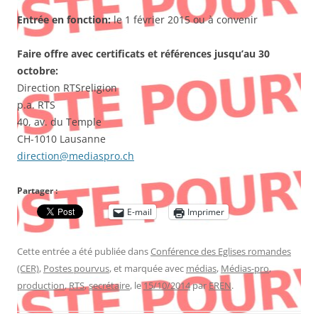
Entrée en fonction:
le 1 février 2015 ou à convenir
Faire offre avec certificats et références jusqu’au 30
octobre:
Direction RTSreligion
p.a. RTS
40, av. du Temple
CH-1010 Lausanne
direction@mediaspro.ch
Partager :
E-mail
Imprimer
Cette entrée a été publiée dans
Conférence des Eglises romandes
(CER)
,
Postes pourvus
, et marquée avec
médias
,
Médias-pro
,
production
,
RTS
,
secrétaire
, le
15/10/2014
par
EREN
.