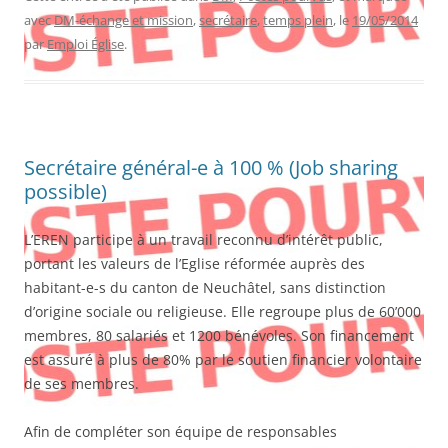
avec
DM-échange et mission
,
secrétaire
,
temps plein
, le
19/05/2014
par
Emploi Église
.
Secrétaire général-e à 100 % (Job sharing
possible)
L’EREN participe à un travail reconnu d’intérêt public,
portant les valeurs de l’Eglise réformée auprès des
habitant-e-s du canton de Neuchâtel, sans distinction
d’origine sociale ou religieuse. Elle regroupe plus de 60’000
membres, 80 salariés et 1200 bénévoles. Son financement
est assuré à plus de 80% par le soutien financier volontaire
de ses membres.
Afin de compléter son équipe de responsables