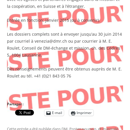
la coopération, en Suisse et à l’étranger.
Entrée en fonction: janvier 2015 (ou à convenir).
Les dossiers complets sont à envoyer jusqu’au 30 juin 2014
par courriel à venezia@dmr.ch ou par courrier à M. E.
Roulet, Conseil de DM-échange et mission, ch. des Cèdres
5, 1004 Lausanne.
Des renseignements peuvent être obtenus auprès de M. E.
Roulet au tél. +41 (0)21 843 05 76
Partager :
E-mail
Imprimer
Cette entrée a été publiée dans
DM
,
Postes pourvus
, et marquée