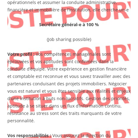
opérationnels et assumer la conduite administrative,
financière et immobilière de l’institution, elle cherche un-e
Secrétaire général-e à 100 %
(Job sharing possible)
Votre profil :
Vos compétences managériales sont
éprouvées et vos aptitudes sont confirmées dans la
conduite d’équipe. Votre expérience en gestion financière
et comptable est reconnue et vous savez travailler avec des
partenaires conduisant des projets immobiliers. Négocier
vous est naturel et vous êtes sensible aux réalités et enjeux
d’une institution à buts non-lucratifs. Gestion des priorités,
aptitude à se situer dans un flux d’information continu,
résistance au stress sont des traits marquants de votre
personnalité.
Vos responsabilités
:
Vous assurez la direction du