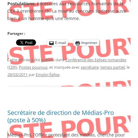
Postulations:
Adressées aux ressources humaines de la
CER à eren@eren.ch. La mise au concours s’adresse aussi
bien à un homme qu’à une femme.
Partager :
E-mail
Imprimer
Cette entrée a été publiée dans
Conférence des Eglises romandes
(CER)
,
Postes pourvus
, et marquée avec
secrétaire
,
temps partiel
, le
28/03/2011
par
Emploi Église
.
Secrétaire de direction de Médias-Pro
(poste à 50%)
Médias-Pro, l’Office protestant des médias, cherche pour