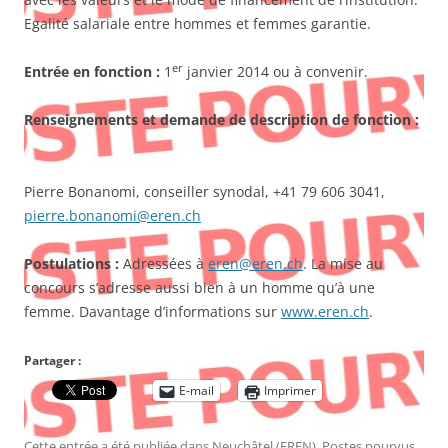
Egalité salariale entre hommes et femmes garantie.
er
Entrée en fonction :
1
janvier 2014 ou à convenir.
Renseignements et demande de description de fonction :
Pierre Bonanomi, conseiller synodal, +41 79 606 3041,
pierre.bonanomi@eren.ch
Postulations :
Adressées à
eren@eren.ch
. La mise au
concours s’adresse aussi bien à un homme qu’à une
femme. Davantage d’informations sur
www.eren.ch
.
Partager :
E-mail
Imprimer
Cette entrée a été publiée dans
Neuchâtel (EREN)
,
Postes pourvus
,