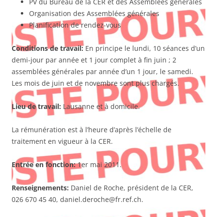
PV du Bureau de la CER et des Assemblées générales
Organisation des Assemblées générales
Planification de rendez-vous
Conditions de travail:
En principe le lundi, 10 séances d’un
demi-jour par année et 1 jour complet à fin juin ; 2
assemblées générales par année d’un 1 jour, le samedi.
Les mois de juin et de novembre sont plus chargés.
Lieu de travail:
Lausanne et à domicile.
La rémunération est à l’heure d’après l’échelle de
traitement en vigueur à la CER.
Entrée en fonction:
1er mai 2011.
Renseignements:
Daniel de Roche, président de la CER,
026 670 45 40, daniel.deroche@fr.ref.ch.