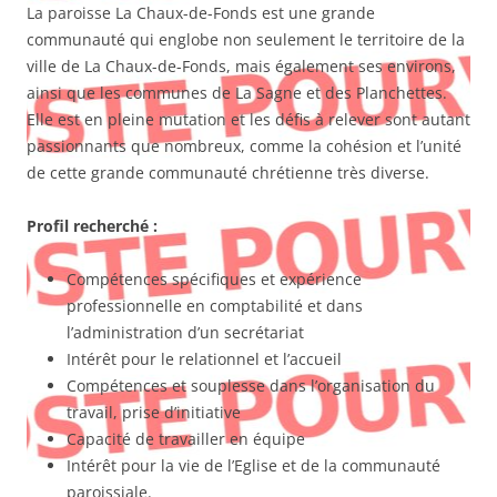
La paroisse La Chaux-de-Fonds est une grande
communauté qui englobe non seulement le territoire de la
ville de La Chaux-de-Fonds, mais également ses environs,
ainsi que les communes de La Sagne et des Planchettes.
Elle est en pleine mutation et les défis à relever sont autant
passionnants que nombreux, comme la cohésion et l’unité
de cette grande communauté chrétienne très diverse.
Profil recherché :
Compétences spécifiques et expérience
professionnelle en comptabilité et dans
l’administration d’un secrétariat
Intérêt pour le relationnel et l’accueil
Compétences et souplesse dans l’organisation du
travail, prise d’initiative
Capacité de travailler en équipe
Intérêt pour la vie de l’Eglise et de la communauté
paroissiale.