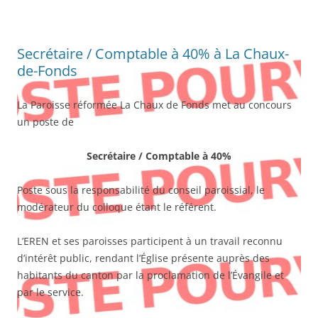
Secrétaire / Comptable à 40% à La Chaux-
de-Fonds
La Paroisse réformée La Chaux de Fonds met au concours
un poste de
Secrétaire / Comptable à 40%
Poste sous la responsabilité du conseil paroissial, le
modérateur du colloque étant le référent.
L’EREN et ses paroisses participent à un travail reconnu
d’intérêt public, rendant l’Église présente auprès des
habitants du canton par la proclamation de l’Évangile et
par le service.