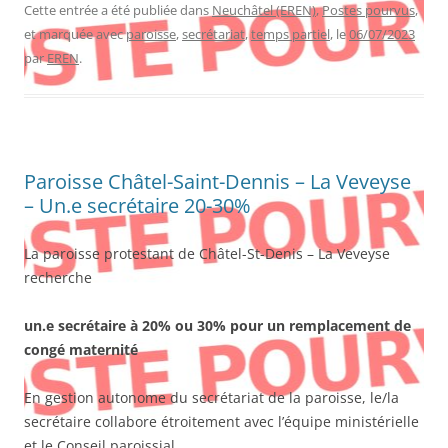
Cette entrée a été publiée dans
Neuchâtel (EREN)
,
Postes pourvus
,
et marquée avec
paroisse
,
secrétariat
,
temps partiel
, le
06/07/2023
par
EREN
.
Paroisse Châtel-Saint-Dennis – La Veveyse
– Un.e secrétaire 20-30%
La paroisse protestant de Châtel-St-Denis – La Veveyse
recherche
un.e secrétaire à 20% ou 30% pour un remplacement de
congé maternité
En gestion autonome du secrétariat de la paroisse, le/la
secrétaire collabore étroitement avec l’équipe ministérielle
et le Conseil paroissial.