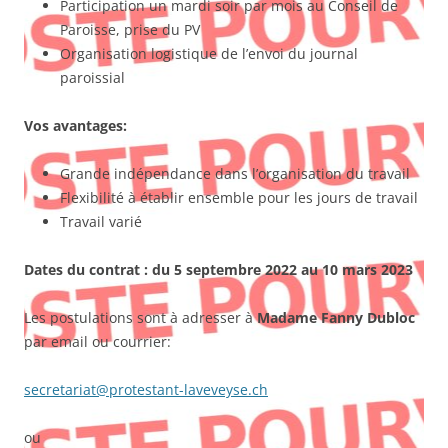
Participation un mardi soir par mois au Conseil de
Paroisse, prise du PV
Organisation logistique de l’envoi du journal
paroissial
Vos avantages:
Grande indépendance dans l’organisation du travail
Flexibilité à établir ensemble pour les jours de travail
Travail varié
Dates du contrat : du 5 septembre 2022 au 10 mars 2023
Les postulations sont à adresser à
Madame Fanny Dubloc
par email ou courrier:
secretariat@protestant-laveveyse.ch
ou