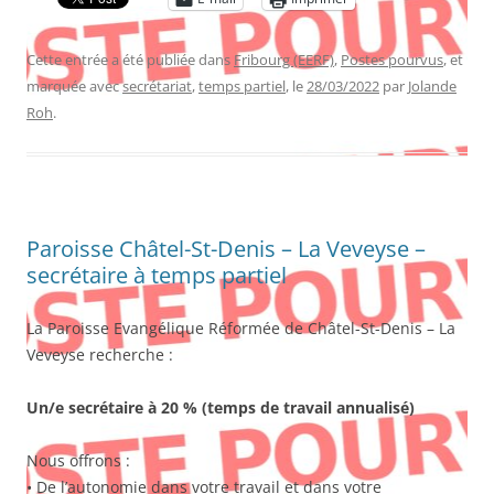
Cette entrée a été publiée dans
Fribourg (EERF)
,
Postes pourvus
, et
marquée avec
secrétariat
,
temps partiel
, le
28/03/2022
par
Jolande
Roh
.
Paroisse Châtel-St-Denis – La Veveyse –
secrétaire à temps partiel
La Paroisse Evangélique Réformée de Châtel-St-Denis – La
Veveyse recherche :
Un/e secrétaire à 20 % (temps de travail annualisé)
Nous offrons :
• De l’autonomie dans votre travail et dans votre