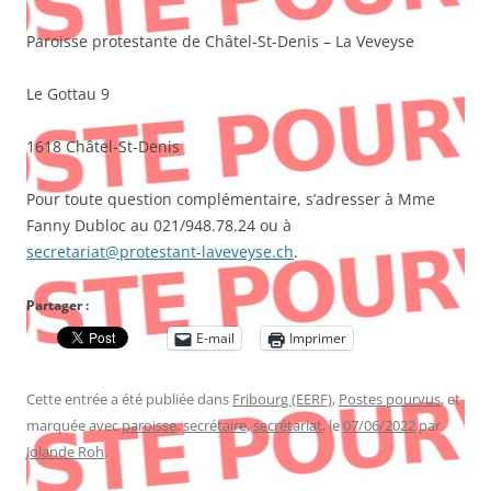
Paroisse protestante de Châtel-St-Denis – La Veveyse
Le Gottau 9
1618 Châtel-St-Denis
Pour toute question complémentaire, s’adresser à Mme
Fanny Dubloc au 021/948.78.24 ou à
secretariat@protestant-laveveyse.ch
.
Partager :
E-mail
Imprimer
Cette entrée a été publiée dans
Fribourg (EERF)
,
Postes pourvus
, et
marquée avec
paroisse
,
secrétaire
,
secrétariat
, le
07/06/2022
par
Jolande Roh
.