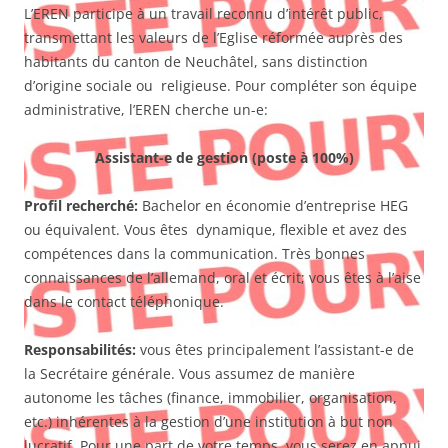
L’EREN participe à un travail reconnu d’intérêt public,
transmettant les valeurs de l’Eglise réformée auprès des
habitants du canton de Neuchâtel, sans distinction
d’origine sociale ou religieuse. Pour compléter son équipe
administrative, l’EREN cherche un-e:
Assistant-e de gestion (poste à 100%)
Profil recherché:
Bachelor en économie d’entreprise HEG
ou équivalent. Vous êtes dynamique, flexible et avez des
compétences dans la communication. Très bonnes
connaissances de l’allemand, oral et écrit; vous êtes à l’aise
dans le contact téléphonique.
Responsabilités:
vous êtes principalement l’assistant-e de
la Secrétaire générale. Vous assumez de manière
autonome les tâches (finance, immobilier, organisation,
etc.) inhérentes à la gestion d’une institution à but non
lucratif. Pour une part de votre temps, vous serez en appui