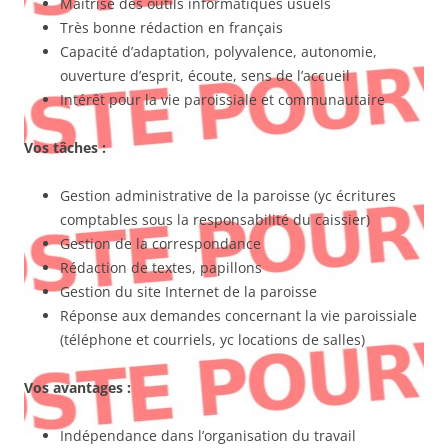
Maîtrise des outils informatiques usuels
Très bonne rédaction en français
Capacité d’adaptation, polyvalence, autonomie,
ouverture d’esprit, écoute, sens de l’accueil
Intérêt pour la vie paroissiale et communautaire
Vos tâches :
Gestion administrative de la paroisse (yc écritures
comptables sous la responsabilité du caissier)
Gestion de la correspondance
Rédaction de textes, papillons
Gestion du site Internet de la paroisse
Réponse aux demandes concernant la vie paroissiale
(téléphone et courriels, yc locations de salles)
Vos avantages :
Indépendance dans l’organisation du travail