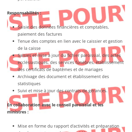
Responsabilités :
Saisie des données financières et comptables,
paiement des factures
Tenue des comptes en lien avec le caissier et gestion
de la caisse
Saisies et mise à jour du fichier paroissial, des actes
ecclésiastiques, des services funèbres, établissement
des certificats de baptêmes et de mariages
Archivage des document et établissement des
statistiques
Suivi et mise à jour des contrats de gérances.
En collaboration avec le conseil paroissial et les
ministres :
Mise en forme du rapport d’activités et préparation