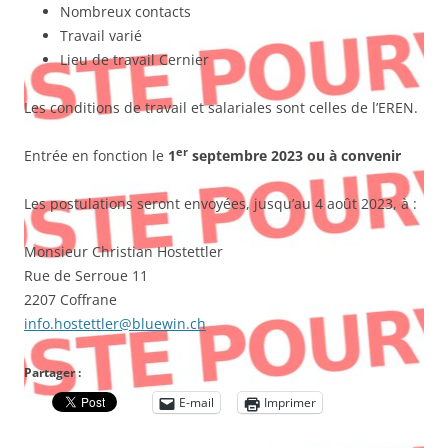
Nombreux contacts
Travail varié
Lieu de travail Cernier
Les conditions de travail et salariales sont celles de l’EREN.
er
Entrée en fonction le
1
septembre 2023 ou à convenir
Les postulations seront envoyées, jusqu’au 4 août 2023, à :
Monsieur Christian Hostettler
Rue de Serroue 11
2207 Coffrane
info.hostettler@bluewin.ch
Partager :
E-mail
Imprimer