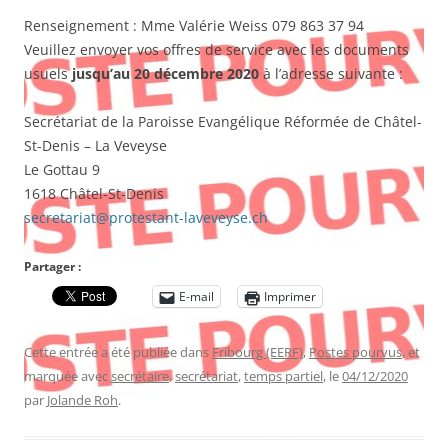
Renseignement : Mme Valérie Weiss 079 863 37 94
Veuillez envoyer vos offres de service avec les documents
usuels
jusqu’au 20 décembre 2020
à l’adresse suivante :
Secrétariat de la Paroisse Evangélique Réformée de Châtel-
St-Denis – La Veveyse
Le Gottau 9
1618 Châtel-St-Denis
secretariat@protestant-laveveyse.ch
Partager :
E-mail
Imprimer
Cette entrée a été publiée dans
Fribourg (EERF)
,
Postes pourvus
, et
marquée avec
secrétaire
,
secrétariat
,
temps partiel
, le
04/12/2020
par
Jolande Roh
.