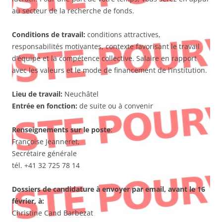
au secteur de la recherche de fonds.
Conditions de travail:
conditions attractives,
responsabilités motivantes, contexte favorisant le travail
d’équipe et la compétence collective. Salaire en rapport
avec les valeurs et le mode de financement de l’institution.
Lieu de travail:
Neuchâtel
Entrée en fonction:
de suite ou à convenir
Renseignements sur le poste
:
Françoise Jeanneret,
Secrétaire générale
tél. +41 32 725 78 14
Dossiers de candidature à envoyer par email, avant le 16
février, à:
Christine Cand Barbezat