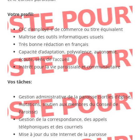
Votre profil:
CFC d’employé-e de commerce ou titre équivalent
Maîtrise des outils informatiques usuels
Très bonne rédaction en français
Capacité d’adaptation, polyvalence, autonomie,
écoute, sens de l’accueil
Intérêt pour la vie paroissiale et communautaire
Vos tâches:
Gestion administrative de la paroisse (sorties d’église,
mutations, soutien aux membres du Conseil de
Paroisse)
Gestion de la correspondance, des appels
téléphoniques et des courriels
Mise à jour du site Internet de la paroisse