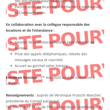
des documents pour les assemblées
Participation au dicastère Information, Coordination
et Communication.
En collaboration avec la collègue responsable des
locations et de l’intendance :
Gestion de la photocopieuse et petit matériel de
bureau
Prise des appels téléphoniques, relevés des
messages vocaux et courriels
Accueil au guichet selon horaire.
er
Entrée en fonction
: 1
mai 2020 ou date ultérieure à
convenir
Renseignements
: auprès de Véronique Frutschi Mascher,
présidente du Conseil paroissial,
Tél. 079 739 95 71 ou de Thierry Muhlbach, modérateur du