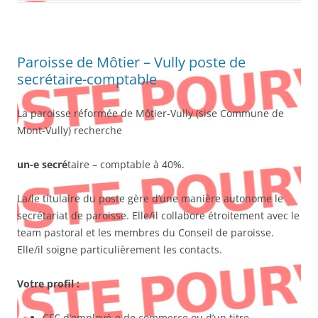
Paroisse de Môtier – Vully poste de
secrétaire-comptable
La paroisse réformée de Môtier-Vully (sise Commune de
Mont-Vully) recherche
un-e secré
taire – comptable à 40%.
La/le titulaire du poste gère d’une manière autonome le
secrétariat de paroisse. Elle/il collabore étroitement avec le
team pastoral et les membres du Conseil de paroisse.
Elle/il soigne particulièrement les contacts.
Votre profil :
CFC d’employé-e de commerce ou d’un titre