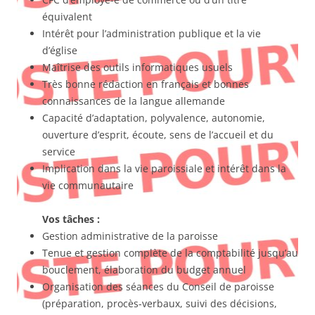
équivalent
Intérêt pour l’administration publique et la vie
d’église
Maîtrise des outils informatiques usuels
Très bonne rédaction en français et bonnes
connaissances de la langue allemande
Capacité d’adaptation, polyvalence, autonomie,
ouverture d’esprit, écoute, sens de l’accueil et du
service
Implication dans la vie paroissiale et intérêt dans la
vie communautaire
Vos tâches :
Gestion administrative de la paroisse
Tenue et gestion complète de la comptabilité jusqu’au
bouclement, élaboration du budget annuel
Organisation des séances du Conseil de paroisse
(préparation, procès-verbaux, suivi des décisions,