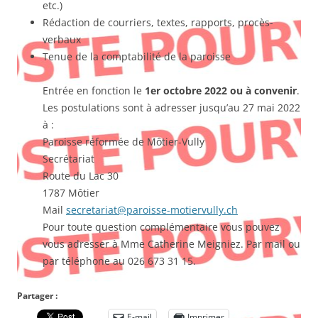
etc.)
Rédaction de courriers, textes, rapports, procès-
verbaux
Tenue de la comptabilité de la paroisse
Entrée en fonction le
1er octobre 2022 ou à convenir
.
Les postulations sont à adresser jusqu’au 27 mai 2022
à :
Paroisse réformée de Môtier-Vully
Secrétariat
Route du Lac 30
1787 Môtier
Mail
secretariat@paroisse-motiervully.ch
Pour toute question complémentaire vous pouvez
vous adresser à Mme Catherine Meigniez. Par mail ou
par téléphone au 026 673 31 15.
Partager :
E-mail
Imprimer