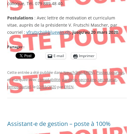
colloque, Tél. 079 889 48 40.
Postulations
: Avec lettre de motivation et curriculum
vitae, auprès de la présidente V. Frutschi Mascher, par
courriel :
vfrutschi@bluewin.ch
, jusqu’au 20 mars 2020
.
Partager :
E-mail
Imprimer
Cette entrée a été publiée dans
Neuchâtel (EREN)
,
Postes pourvus
,
et marquée avec
comptabilité
,
paroisse
,
secrétaire
,
secrétariat
,
temps partiel
, le
02/03/2020
par
EREN
.
Assistant-e de gestion – poste à 100%