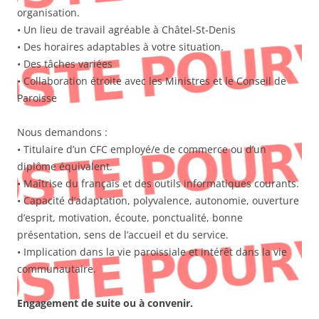
organisation.
• Un lieu de travail agréable à Châtel-St-Denis
• Des horaires adaptables à votre situation.
• Des tâches variées
• Collaboration étroite avec les Ministres et le Conseil de
Paroisse
Nous demandons :
• Titulaire d’un CFC employé/e de commerce ou d’un
diplôme équivalent.
• Maîtrise du français et des outils informatiques courants.
• Capacité d’adaptation, polyvalence, autonomie, ouverture
d’esprit, motivation, écoute, ponctualité, bonne
présentation, sens de l’accueil et du service.
• Implication dans la vie paroissiale et intérêt dans la vie
communautaire.
Engagement de suite ou à convenir.