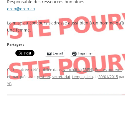
Responsable des ressources humaines
eren@eren.ch
La mise au concours s’adresse aussi bien à un homme qu’à
une femme.
Partager :
E-mail
Imprimer
Cette entrée a été publiée dans
Neuchâtel (EREN)
,
Postes pourvus
,
et marquée avec
gestion
,
secrétariat
,
temps plein
, le
30/01/2015
par
YB
.