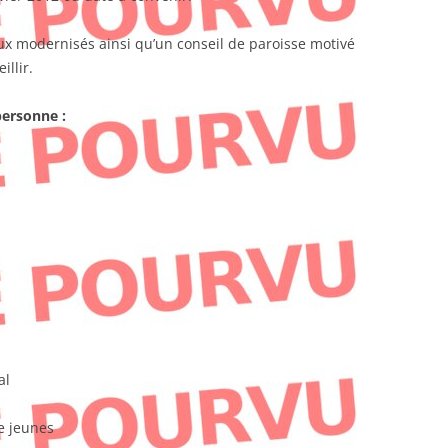
x modernisés ainsi qu’un conseil de paroisse motivé
illir.
personne :
al
e jeunes