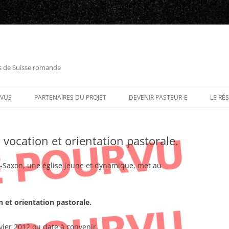
es de Suisse romande
RVUS
PARTENAIRES DU PROJET
DEVENIR PASTEUR-E
LE RÉ
 vocation et orientation pastorale.
-Saxon, une église jeune et dynamique, met au
 et orientation pastorale.
vier 2012 ou date à convenir.