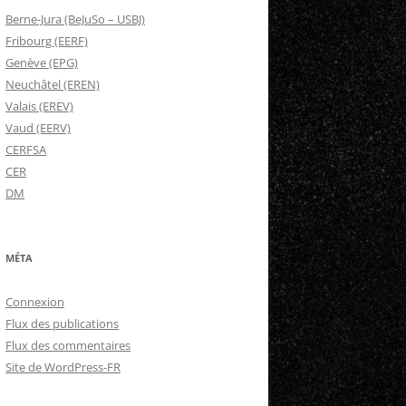
Berne-Jura (BeJuSo – USBJ)
Fribourg (EERF)
Genève (EPG)
Neuchâtel (EREN)
Valais (EREV)
Vaud (EERV)
CERFSA
CER
DM
MÉTA
Connexion
Flux des publications
Flux des commentaires
Site de WordPress-FR