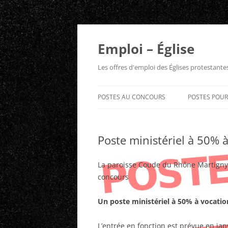
Aller
au
contenu
Emploi – Église
Les offres d'emploi des Églises protestant
POSTES AU CONCOURS
POSTES POU
Poste ministériel à 50% à
La paroisse Coude du Rhône Martigny
concours
Un poste ministériel à 50% à vocation
L’entrée en fonction est prévue en jan