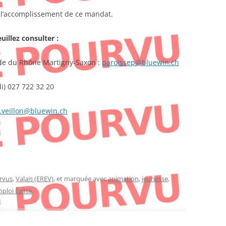
r l’accomplissement de ce mandat.
illez consulter :
oude du Rhône Martigny-Saxon :
paroissep@bluewin.ch
di) 027 722 32 20
.veillon@bluewin.ch
rvus
,
Valais (EREV)
, et marquée avec
animation
,
jeunesse
,
ploi Église
.