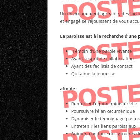
Un environnement agréable, des locau
et engagé se réjouissent de vous accue
La paroisse est à la recherche d’une 
Témoin d’une parole vivante
Ayant l’esprit de collaboration
Ayant des facilités de contact
Qui aime la jeunesse
afin de :
Renforcer l’équipe ministérielle
Poursuivre l’élan œcuménique
Dynamiser le témoignage pastor
Entretenir les liens paroissiaux
Animer, conduire des groupes d