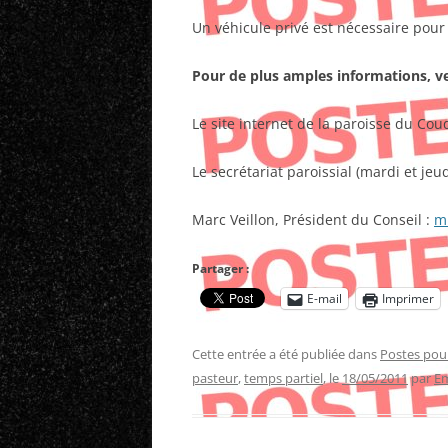
Un véhicule privé est nécessaire pou
Pour de plus amples informations, veu
Le site internet de la paroisse du C
Le secrétariat paroissial (mardi et jeu
Marc Veillon, Président du Conseil :
m
Partager :
E-mail
Imprimer
Cette entrée a été publiée dans
Postes pou
pasteur
,
temps partiel
, le
18/05/2011
par
Em