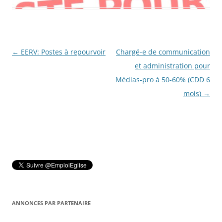
Navigation
←
EERV: Postes à repourvoir
Chargé-e de communication
des
et administration pour
articles
Médias-pro à 50-60% (CDD 6
mois)
→
ANNONCES PAR PARTENAIRE