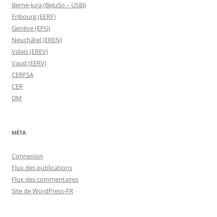
Berne-Jura (BeJuSo – USBJ)
Fribourg (EERF)
Genève (EPG)
Neuchâtel (EREN)
Valais (EREV)
Vaud (EERV)
CERFSA
CER
DM
MÉTA
Connexion
Flux des publications
Flux des commentaires
Site de WordPress-FR