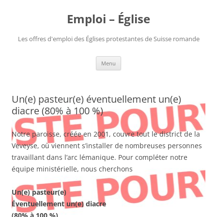
Aller
au
Emploi – Église
contenu
Les offres d'emploi des Églises protestantes de Suisse romande
Menu
Un(e) pasteur(e) éventuellement un(e)
diacre (80% à 100 %)
Notre paroisse, créée en 2001, couvre tout le district de la
Veveyse, où viennent s’installer de nombreuses personnes
travaillant dans l’arc lémanique. Pour compléter notre
équipe ministérielle, nous cherchons
Un(e) pasteur(e)
Éventuellement un(e) diacre
(80% à 100 %)