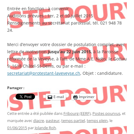
Entrée en fonction : à convenir
Auditions prévues : 1er, 2 et 10 juillet 2015
Renseignements au secrétariat paroissial, tél. 021 948 78
24.
Merci d’envoyer votre dossier de postulation complet, avec
lettre de motivation
jusqu’au 22 juin 2015
, à la Paroisse
réformée de la Veveyse, à l’att. de Mme A.E. Nobs, le Gottau
9, 1618 Châtel-St-Denis, ou par e-mail :
secretariat@protestant-laveveyse.ch
, Objet : candidature.
Partager :
E-mail
Imprimer
Cette entrée a été publiée dans
Fribourg (EERF)
,
Postes pourvus
, et
marquée avec
diacre
,
pasteur
,
temps partiel
,
temps plein
, le
01/06/2015
par
Jolande Roh
.