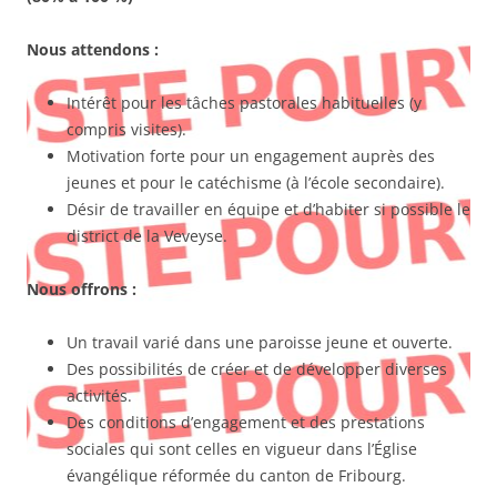
Nous attendons :
Intérêt pour les tâches pastorales habituelles (y
compris visites).
Motivation forte pour un engagement auprès des
jeunes et pour le catéchisme (à l’école secondaire).
Désir de travailler en équipe et d’habiter si possible le
district de la Veveyse.
Nous offrons :
Un travail varié dans une paroisse jeune et ouverte.
Des possibilités de créer et de développer diverses
activités.
Des conditions d’engagement et des prestations
sociales qui sont celles en vigueur dans l’Église
évangélique réformée du canton de Fribourg.