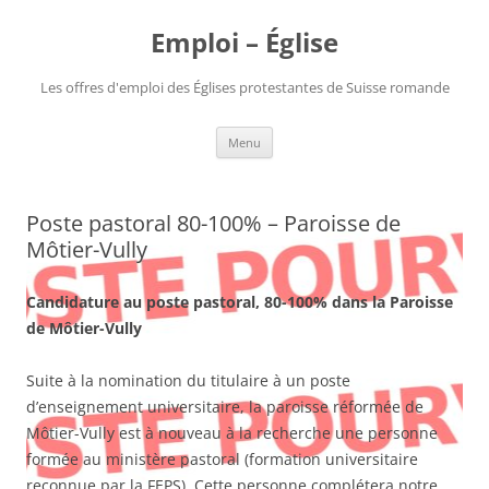
Aller
au
Emploi – Église
contenu
Les offres d'emploi des Églises protestantes de Suisse romande
Menu
Poste pastoral 80-100% – Paroisse de
Môtier-Vully
Candidature au poste pastoral, 80-100% dans la Paroisse
de Môtier-Vully
Suite à la nomination du titulaire à un poste
d’enseignement universitaire, la paroisse réformée de
Môtier-Vully est à nouveau à la recherche une personne
formée au ministère pastoral (formation universitaire
reconnue par la FEPS). Cette personne complétera notre