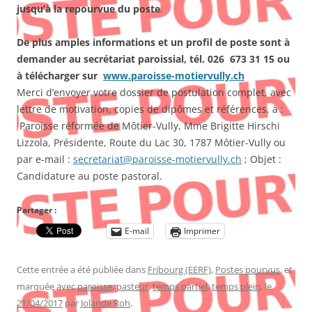
jusqu’à la repourvue du poste
.
De plus amples informations et un profil de poste sont à
demander au secrétariat paroissial, tél. 026 673 31 15 ou
à télécharger sur
www.paroisse-motiervully.ch
Merci d’envoyer votre dossier de postulation complet, avec
lettre de motivation, copies de dipômes et références, à :
Paroisse réformée de Môtier-Vully, Mme Brigitte Hirschi
Lizzola, Présidente, Route du Lac 30, 1787 Môtier-Vully ou
par e-mail :
secretariat@paroisse-motiervully.ch
; Objet :
Candidature au poste pastoral.
Partager :
E-mail
Imprimer
Cette entrée a été publiée dans
Fribourg (EERF)
,
Postes pourvus
, et
marquée avec
paroisse
,
pasteur
,
temps partiel
,
temps plein
, le
21/04/2017
par
Jolande Roh
.