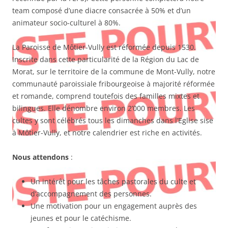
team composé d’une diacre consacrée à 50% et d’un
animateur socio-culturel à 80%.
La Paroisse de Môtier-Vully est réformée depuis 1530.
Inscrite dans cette particularité de la Région du Lac de
Morat, sur le territoire de la commune de Mont-Vully, notre
communauté paroissiale fribourgeoise à majorité réformée
et romande, comprend toutefois des familles mixtes et
bilingues. Elle dénombre environ 2’000 membres. Les
cultes y sont célébrés tous les dimanches dans l’Eglise sise
à Môtier-Vully, et notre calendrier est riche en activités.
Nous attendons
:
Un intérêt pour les tâches pastorales du culte et
d’accompagnement des personnes.
Une motivation pour un engagement auprès des
jeunes et pour le catéchisme.