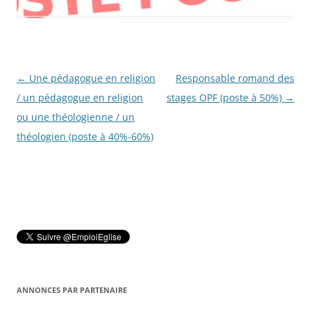
Navigation
←
Une pédagogue en religion
Responsable romand des
des
/ un pédagogue en religion
stages OPF (poste à 50%)
→
articles
ou une théologienne / un
théologien (poste à 40%-60%)
ANNONCES PAR PARTENAIRE