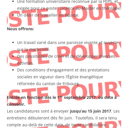
Une formation universitaire reconnue par la FEPS, et
exigée pour ce poste : Licence ou Master en théologie.
Un désir de travailler en équipe.
Nous offrons:
Un travail varié dans une paroisse vivante et ouverte
sur la modernité.
Des possibilités de créer et de développer diverses
activités.
Des conditions d’engagement et des prestations
sociales en vigueur dans l’Église évangélique
réformée du canton de Fribourg.
er
Entrée en fonction dès le 1
septembre 2017, où date à
convenir.
Les candidatures sont à envoyer
jusqu’au 15 juin 2017
. Les
entretiens débuteront dès fin juin. Toutefois, il sera tenu
compte au-delà de cette date, de toute candidature,