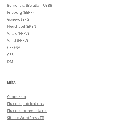
Berne-Jura (BeJuSo – USBJ)
Fribourg (EERF)
Genève (EPG)
Neuchâtel (EREN)
Valais (EREV)
Vaud (EERV)
CERFSA
CER
DM
MÉTA
Connexion
Flux des publications
Flux des commentaires
Site de WordPress-FR