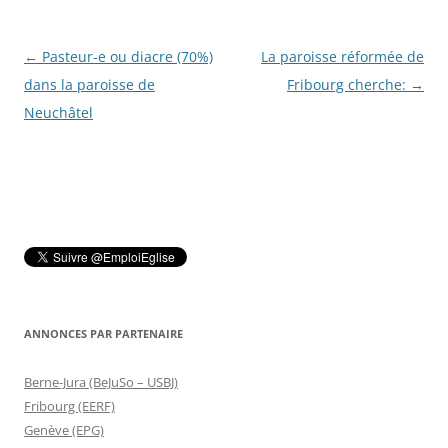
Navigation
←
Pasteur-e ou diacre (70%)
La paroisse réformée de
des
dans la paroisse de
Fribourg cherche:
→
articles
Neuchâtel
ANNONCES PAR PARTENAIRE
Berne-Jura (BeJuSo – USBJ)
Fribourg (EERF)
Genève (EPG)