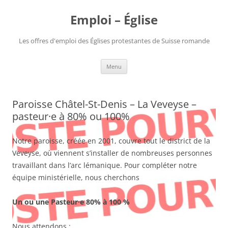
Aller
au
Emploi – Église
contenu
Les offres d'emploi des Églises protestantes de Suisse romande
Menu
Paroisse Châtel-St-Denis – La Veveyse –
pasteur·e à 80% ou 100%
Notre paroisse, créée en 2001, couvre tout le district de la
Veveyse, où viennent s’installer de nombreuses personnes
travaillant dans l’arc lémanique. Pour compléter notre
équipe ministérielle, nous cherchons
Un ou une Pasteur·e 80% à 100 %
Nous attendons :