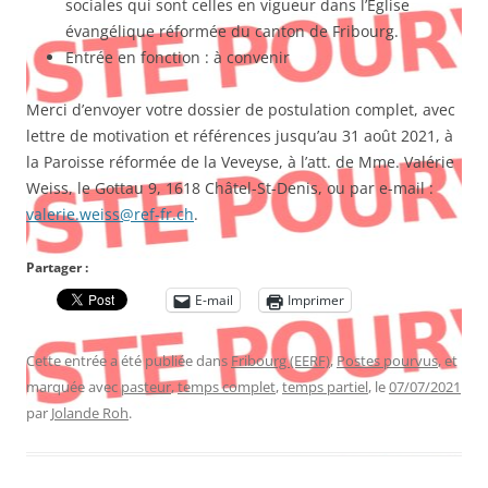
sociales qui sont celles en vigueur dans l’Église
évangélique réformée du canton de Fribourg.
Entrée en fonction : à convenir
Merci d’envoyer votre dossier de postulation complet, avec
lettre de motivation et références jusqu’au 31 août 2021, à
la Paroisse réformée de la Veveyse, à l’att. de Mme. Valérie
Weiss, le Gottau 9, 1618 Châtel-St-Denis, ou par e-mail :
valerie.weiss@ref-fr.ch
.
Partager :
E-mail
Imprimer
Cette entrée a été publiée dans
Fribourg (EERF)
,
Postes pourvus
, et
marquée avec
pasteur
,
temps complet
,
temps partiel
, le
07/07/2021
par
Jolande Roh
.