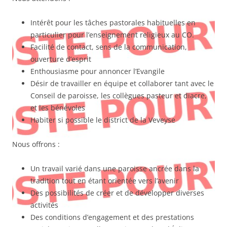
Intérêt pour les tâches pastorales habituelles en
particulier pour l’enseignement religieux au CO.
Facilité de contact, sens de la communication,
ouverture d’esprit
Enthousiasme pour annoncer l’Evangile
Désir de travailler en équipe et collaborer tant avec le
Conseil de paroisse, les collègues pasteur et diacre,
et les bénévoles
Habiter si possible le district de la Veveyse
Nous offrons :
Un travail varié dans une paroisse ancrée dans la
tradition tout en étant orientée vers l’avenir
Des possibilités de créer et de développer diverses
activités
Des conditions d’engagement et des prestations