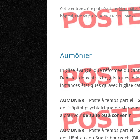
Cette entrée a été publiée dans
Neuchâtel 
hôpital
,
temps plein
, le
21/03/2015
par
YB
.
Aumônier
L’Eglise évangélique réformée du cant
Dans les deux aires linguistiques, ell
instances étatiques qu’avec l’Eglise ca
AUMÔNIER
– Poste à temps partiel –
de l’Hôpital psychiatrique de Marsens
à pourvoir
de suite ou à convenir
AUMÔNIER
– Poste à temps partiel –
des Hôpitaux du Sud fribourgeois (Bill