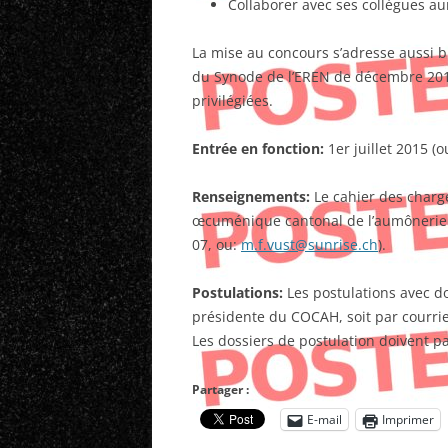
Collaborer avec ses collègues au
La mise au concours s’adresse aussi 
du Synode de l’EREN de décembre 2014
privilégiées.
Entrée en fonction:
1er juillet 2015 (o
Renseignements:
Le cahier des charge
œcuménique cantonal de l’aumônerie h
07, ou:
m.f.vust@sunrise.ch
).
Postulations:
Les postulations avec d
présidente du COCAH, soit par courriel
Les dossiers de postulation doivent p
Partager :
E-mail
Imprimer