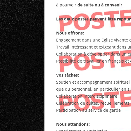
à pourvoir
de suite ou à convenir
Les deux postes peuvent être repou
Nous offrons:
Engagement dans une Eglise vivante e
Travail intéressant et exigeant dans 
Collaboration à développer dans un
Possibilité de travailler en français e
Vos tâches:
Soutien et accompagnement spirituel de
que du personnel, en particulier en si
Collaboration interdisciplinaire
Célébration de cultes, recueillements,
Participation au service de garde
Nous attendons: