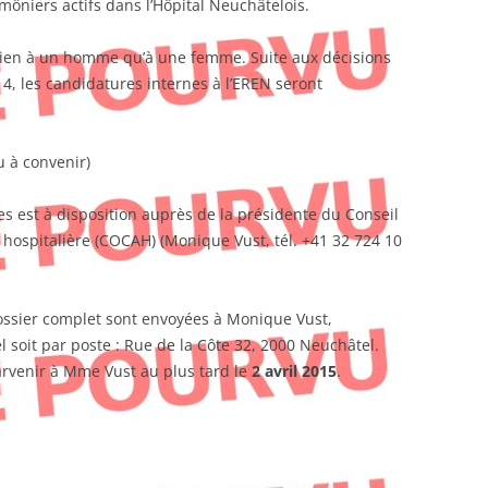
môniers actifs dans l’Hôpital Neuchâtelois.
bien à un homme qu’à une femme. Suite aux décisions
, les candidatures internes à l’EREN seront
u à convenir)
s est à disposition auprès de la présidente du Conseil
ospitalière (COCAH) (Monique Vust, tél. +41 32 724 10
ossier complet sont envoyées à Monique Vust,
 soit par poste : Rue de la Côte 32, 2000 Neuchâtel.
arvenir à Mme Vust au plus tard le
2 avril 2015
.