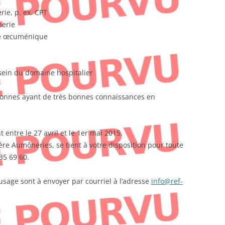
ie, p. ex. CPT
nerie
pe œcuménique
 sein du domaine hospitalier
sonnes ayant de très bonnes connaissances en
 entre le 27 avril et le 1er mai 2015.
 Aumôneries, se tient à votre disposition pour toute
35 69 60.
usage sont à envoyer par courriel à l’adresse
info@ref-