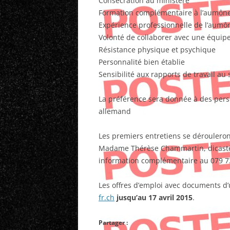
Consécration au ministère
Formation complémentaire à l’aumôner
Expérience professionnelle de l’aumô
Volonté de collaborer avec une équi
Résistance physique et psychique
Personnalité bien établie
Sensibilité aux rapports de travail au
La préférence sera donnée à des per
allemand
Les premiers entretiens se dérouleront
Madame Thérèse Chammartin, dicastère
information complémentaire au 079 7
Les offres d’emploi avec documents d’
fr.ch
jusqu’au 17 avril 2015
.
Partager :