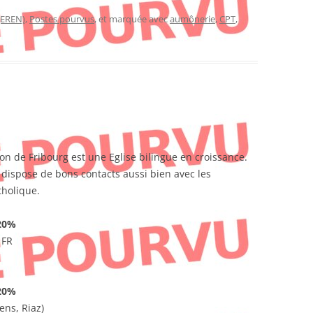
(EREN)
,
Postes pourvus
, et marquée avec
aumônerie
,
CPT
,
on de Fribourg est une Eglise bilingue en croissance.
e dispose de bons contacts aussi bien avec les
tholique.
20%
 FR
20%
ens, Riaz)