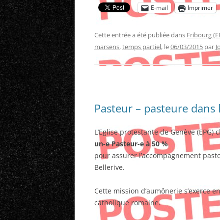
E-mail
Imprimer
Cette entrée a été publiée dans
Fribourg (E
marsens
,
temps partiel
, le
06/03/2015
par
J
Pasteur – pasteure dans 
L’Eglise protestante de Genève (EPG) 
un-e Pasteur-e à 50 %
pour assurer l’accompagnement pastora
Bellerive.
Cette mission d’aumônerie s’exerce en 
catholique romaine.