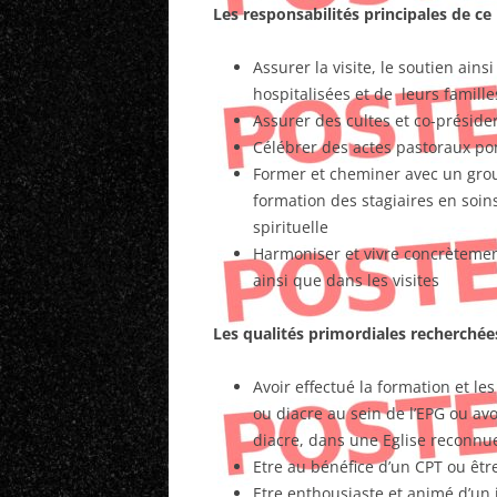
Les responsabilités principales de ce
Assurer la visite, le soutien ai
hospitalisées et de leurs famill
Assurer des cultes et co-présid
Célébrer des actes pastoraux po
Former et cheminer avec un grou
formation des stagiaires en soins 
spirituelle
Harmoniser et vivre concrètemen
ainsi que dans les visites
Les qualités primordiales recherchée
Avoir effectué la formation et le
ou diacre au sein de l’EPG ou av
diacre, dans une Eglise reconnu
Etre au bénéfice d’un CPT ou être
Etre enthousiaste et animé d’un 