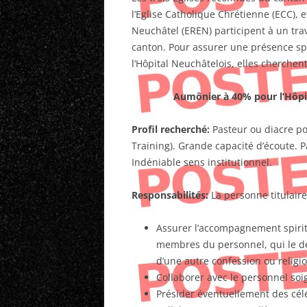
l’Eglise Catholique Chrétienne (ECC), 
Neuchâtel (EREN) participent à un tra
canton. Pour assurer une présence sp
l’Hôpital Neuchâtelois, elles cherchen
Aumônier à 40% pour l’Hôpit
Profil recherché:
Pasteur ou diacre pou
Training). Grande capacité d’écoute. 
Indéniable sens institutionnel.
Responsabilités:
La personne titulaire
Assurer l’accompagnement spiritu
membres du personnel, qui le dé
d’une autre confession ou religio
Collaborer avec le personnel soig
Présider éventuellement des célé