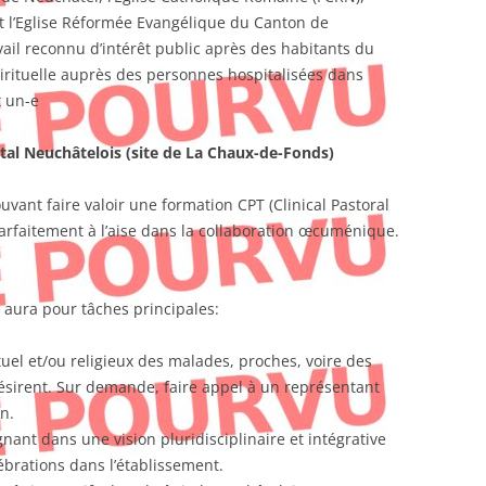
et l’Eglise Réformée Evangélique du Canton de
vail reconnu d’intérêt public après des habitants du
irituelle auprès des personnes hospitalisées dans
t un-e
al Neuchâtelois (site de La Chaux-de-Fonds)
vant faire valoir une formation CPT (Clinical Pastoral
Parfaitement à l’aise dans la collaboration œcuménique.
 aura pour tâches principales:
el et/ou religieux des malades, proches, voire des
sirent. Sur demande, faire appel à un représentant
n.
nant dans une vision pluridisciplinaire et intégrative
brations dans l’établissement.