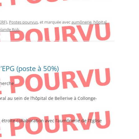
ERF)
,
Postes pourvus
, et marquée avec
aumônerie
,
hôpital
,
olande Roh
.
l’EPG (poste à 50%)
cherche
l au sein de l’hôpital de Bellerive à Collonge-
étroite collaboration avec l’aumônerie de l’Eglise