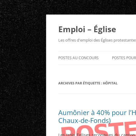
Aller
au
contenu
Emploi – Église
Les offres d'emploi des Églises protestant
POSTES AU CONCOURS
POSTES POU
ARCHIVES PAR ÉTIQUETTE :
HÔPITAL
Aumônier à 40% pour l’Hô
Chaux-de-Fonds)
Les trois Eglises reconnues du canton