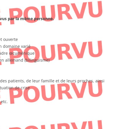
rvus par la même personne.
t ouverte
un domaine varié
 cadre œcuménique
t en allemand (bilinguisme)
s patients, de leur famille et de leurs proches, ainsi
tuation de crise
 etc.