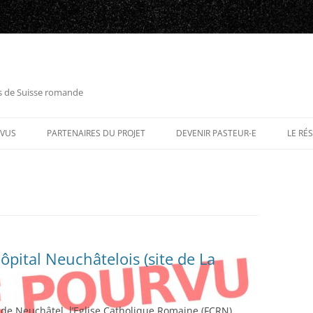
es de Suisse romande
RVUS
PARTENAIRES DU PROJET
DEVENIR PASTEUR-E
LE RÉ
pital Neuchâtelois (site de La
 de Neuchâtel, l’Eglise Catholique Romaine (FCRN),