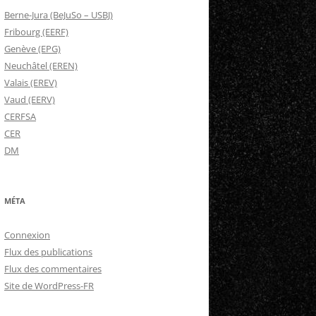
Berne-Jura (BeJuSo – USBJ)
Fribourg (EERF)
Genève (EPG)
Neuchâtel (EREN)
Valais (EREV)
Vaud (EERV)
CERFSA
CER
DM
MÉTA
Connexion
Flux des publications
Flux des commentaires
Site de WordPress-FR