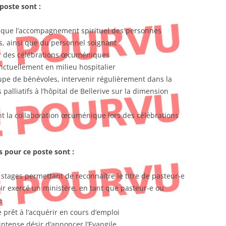
 poste sont :
nsi que l’accompagnement spirituel des personnes
es, ainsi que du personnel soignant
er des célébrations œcuméniques
nctuellement en milieu hospitalier
pe de bénévoles, intervenir régulièrement dans la
palliatifs à l’hôpital de Bellerive sur la dimension
t la collaboration œcuménique lors des célébrations
s pour ce poste sont :
s stages permettant de reconnaître le titre de pasteur-e
oir exercé un ministère, en tant que pasteur-e ou
e
 prêt à l’acquérir en cours d’emploi
intense désir d’annoncer l’Evangile