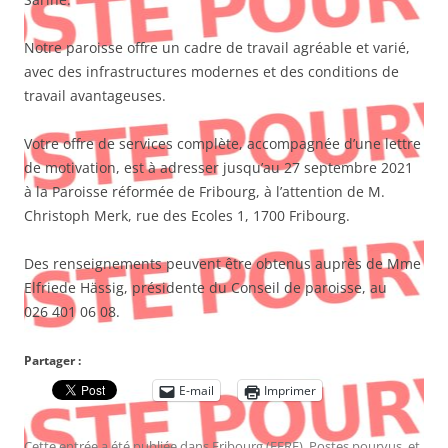
Notre paroisse offre un cadre de travail agréable et varié,
avec des infrastructures modernes et des conditions de
travail avantageuses.
Votre offre de services complète, accompagnée d’une lettre
de motivation, est à adresser jusqu’au 27 septembre 2021
à la Paroisse réformée de Fribourg, à l’attention de M.
Christoph Merk, rue des Ecoles 1, 1700 Fribourg.
Des renseignements peuvent être obtenus auprès de Mme
Elfriede Hässig, présidente du Conseil de paroisse, au
026 401 06 08.
Partager :
E-mail
Imprimer
Cette entrée a été publiée dans
Fribourg (EERF)
,
Postes pourvus
, et