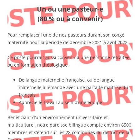
Un ou une pasteur-e
(80 % ou à convenir)
Pour remplacer l’une de nos pasteurs durant son congé
maternité pour la période de décembre 2021 à avril 2022.
Ce poste pourrait aussi convenir à une personne retraitée
ou en formation théologique.
De langue maternelle française, ou de langue
maternelle allemande avec une parfaite maîtrise du
français
Apprécie le travail au sein d’une équipe
Bénéficiant d’un environnement universitaire et
multiculturel, notre paroisse bilingue compte environ 6500
membres et s’étend sur les 28 communes du district de la
Sarine.