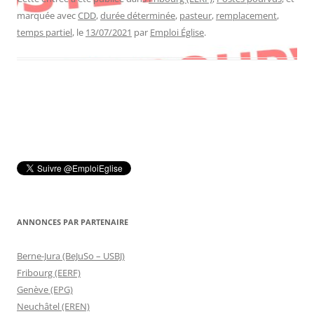
marquée avec
CDD
,
durée déterminée
,
pasteur
,
remplacement
,
temps partiel
, le
13/07/2021
par
Emploi Église
.
ANNONCES PAR PARTENAIRE
Berne-Jura (BeJuSo – USBJ)
Fribourg (EERF)
Genève (EPG)
Neuchâtel (EREN)