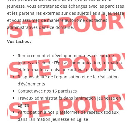
Jeunesse, vous entretenez des échanges avec les paroisses
et les partenaires externes sur des sujets liés à la jeunesse
et vous assumez de manière autonome des tâches
administratives dans ce domaine.
Vos tâches :
Renforcement et développement des réseaux de
jeunes au sein de l’Église, communication, formation
et information au niveau cantonal et intercantonal
Responsabilité de l’organisation et de la réalisation
d’événements
Contact avec nos 16 paroisses
Travaux administratifs dans l’animation jeunesse en
Église
Participation à nos plateformes de réseaux sociaux
dans l’animation jeunesse en Église