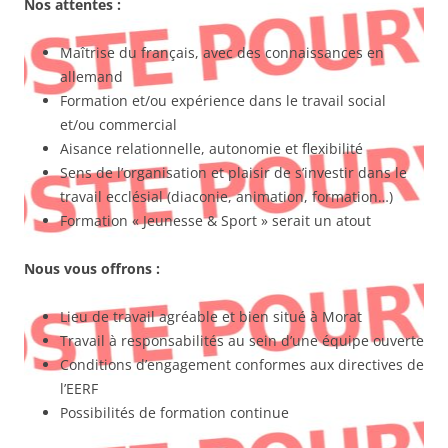
Nos attentes :
Maîtrise du français, avec des connaissances en
allemand
Formation et/ou expérience dans le travail social
et/ou commercial
Aisance relationnelle, autonomie et flexibilité
Sens de l’organisation et plaisir de s’investir dans le
travail ecclésial (diaconie, animation, formation…)
Formation « Jeunesse & Sport » serait un atout
Nous vous offrons :
Lieu de travail agréable et bien situé à Morat
Travail à responsabilités au sein d’une équipe ouverte
Conditions d’engagement conformes aux directives de
l’EERF
Possibilités de formation continue