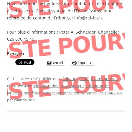
Nous attendons volontiers votre candidature électronique
à l’adresse du Conseil synodal de l’Église évangélique
réformée du canton de Fribourg : info@ref-fr.ch.
Pour plus d’informations : Peter A. Schneider, Chancelier,
026 670 45 40
Partager :
E-mail
Imprimer
Cette entrée a été publiée dans
Fribourg (EERF)
,
Postes pourvus
, et
marquée avec
administration
,
collaborateur
,
collaboratrice
,
jeunesse
,
secrétaire
,
Service cantonal
,
temps partiel
, le
01/04/2025
par
Jolande Roh
.