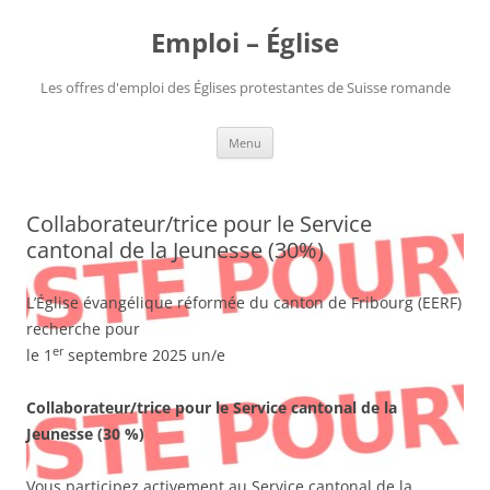
Aller
au
Emploi – Église
contenu
Les offres d'emploi des Églises protestantes de Suisse romande
Menu
Collaborateur/trice pour le Service
cantonal de la Jeunesse (30%)
L’Église évangélique réformée du canton de Fribourg (EERF)
recherche pour
er
le 1
septembre 2025 un/e
Collaborateur/trice pour le Service cantonal de la
Jeunesse (30 %)
Vous participez activement au Service cantonal de la