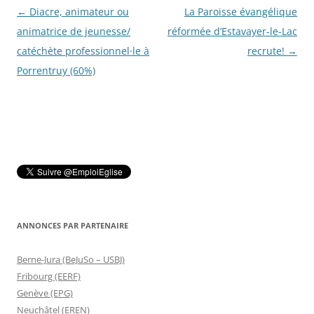
Navigation
←
Diacre, animateur ou
La Paroisse évangélique
des
animatrice de jeunesse/
réformée d’Estavayer-le-Lac
articles
catéchète professionnel·le à
recrute!
→
Porrentruy (60%)
ANNONCES PAR PARTENAIRE
Berne-Jura (BeJuSo – USBJ)
Fribourg (EERF)
Genève (EPG)
Neuchâtel (EREN)