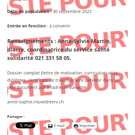
Délai de postulation
: 30 septembre 2022
Entrée en fonction
: à convenir
Renseignements : Anne-Sylvie Martin,
diacre, coordinatrice du service santé
solidarité 021 331 58 05.
Dossier complet (lettre de motivation, curriculum-vitae,
diplômes, certificats de travail) à faire parvenir dans un
seul document pdf à l’adresse suivante :
anne-sophie.rouve@eerv.ch
Partager :
E-mail
Imprimer