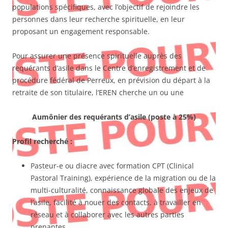
populations spécifiques, avec l’objectif de rejoindre les
personnes dans leur recherche spirituelle, en leur
proposant un engagement responsable.
Pour assurer une présence spirituelle auprès des
requérants d’asile dans le Centre d’enregistrement et de
procédure fédéral de Perreux, en prévision du départ à la
retraite de son titulaire, l’EREN cherche un ou une
Aumônier des requérants d’asile (poste à 25%)
Profil recherché :
Pasteur-e ou diacre avec formation CPT (Clinical
Pastoral Training), expérience de la migration ou de la
multi-culturalité, connaissance globale des enjeux de
l’asile, facilité à nouer des contacts, à travailler en
réseau et à collaborer avec les autres parties
prenantes.