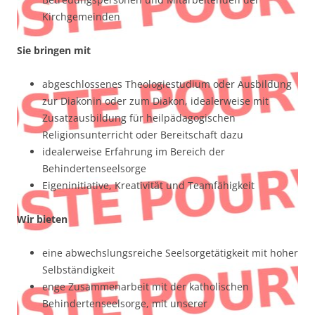
Kirchgemeinden
Sie bringen mit
abgeschlossenes Theologiestudium oder Ausbildung
zur Diakonin oder zum Diakon, idealerweise mit
Zusatzausbildung für heilpädagogischen
Religionsunterricht oder Bereitschaft dazu
idealerweise Erfahrung im Bereich der
Behindertenseelsorge
Eigeninitiative, Kreativität und Teamfähigkeit
Wir bieten
eine abwechslungsreiche Seelsorgetätigkeit mit hoher
Selbständigkeit
enge Zusammenarbeit mit der katholischen
Behindertenseelsorge, mit unserer