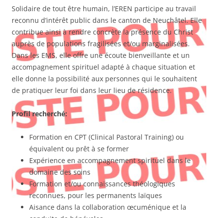
Solidaire de tout être humain, l’EREN participe au travail
reconnu d’intérêt public dans le canton de Neuchâtel. Elle
contribue ainsi à rendre concrète la présence du Christ
auprès de populations fragilisées et/ou marginalisées.
Dans les EMS, elle offre une écoute bienveillante et un
accompagnement spirituel adapté à chaque situation et
elle donne la possibilité aux personnes qui le souhaitent
de pratiquer leur foi dans leur lieu de résidence.
Profil recherché:
Formation en CPT (Clinical Pastoral Training) ou
équivalent ou prêt à se former
Expérience en accompagnement spirituel dans le
domaine des soins
Formation et/ou connaissances théologiques
reconnues, pour les permanents laïques
Aisance dans la collaboration œcuménique et la