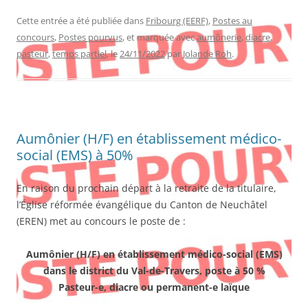
Cette entrée a été publiée dans
Fribourg (EERF)
,
Postes au
concours
,
Postes pourvus
, et marquée avec
aumônerie
,
diacre
,
pasteur
,
temps partiel
, le
24/11/2022
par
Jolande Roh
.
Aumônier (H/F) en établissement médico-
social (EMS) à 50%
En raison du prochain départ à la retraite de la titulaire,
l’Église réformée évangélique du Canton de Neuchâtel
(EREN) met au concours le poste de :
Aumônier (H/F) en établissement médico-social (EMS)
dans le district du Val-de-Travers, poste à 50 %
Pasteur-e, diacre ou permanent-e laïque