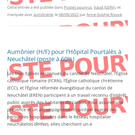
Cette entrée a été publiée dans
Postes pourvus
,
Vaud (EERV)
, et
marquée avec
aumônerie
, le
08/09/2022
par
Anne-Sophie Rouvé
.
Aumônier (H/F) pour l’Hôpital Pourtalès à
Neuchâtel (poste à 60%)
Les trois Eglises reconnues du canton de Neuchâtel, l’Église
catholique romaine (FCRN), l’Église catholique chrétienne
(ECC), et l’Église réformée évangélique du canton de
Neuchâtel (EREN) participent à un travail reconnu d’intérêt
public auprès des habitants du canton. Pour assurer une
présence et un accompagnement spirituel auprès des
personnes hospitalisées dans le Réseau hospitalier
neuchâtelois (RHNe), elles cherchent un-e