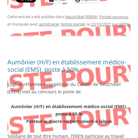
Cette entrée a été publiée dans
Neuchâtel (EREN)
,
Postes pourvus
,
et marquée avec
aumônerie
,
temps partiel
, le
22/10/2021
par
EREN
.
Aumônier (H/F) en établissement médico-
social (EMS), poste à 50%
L’Eglise réformée évangélique du Canton de Neuchâtel
(EREN) met au concours le poste de:
Aumônier (H/F) en établissement médico-social (EMS),
poste à 50 %
Pasteur-e, diacre ou permanent-e laïque
Solidaire de tout être humain, l’EREN participe au travail