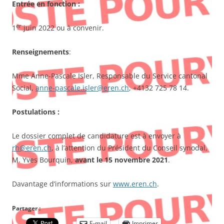
Entrée en fonction :
er
1
juin 2022 ou à convenir.
Renseignements
:
Mme Anne-Pascale Isler, Responsable du Service cantonal
Social,
anne-pascale.isler@eren.ch
, +4132 725 78 14.
Postulations :
Le dossier complet de candidature est à envoyer à
rh@eren.ch
, à l’attention du Président du Conseil synodal,
M. Yves Bourquin,
avant le 15 novembre 2021
.
Davantage d’informations sur
www.eren.ch
.
Partager :
E-mail
Imprimer