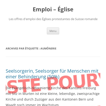
Aller
au
Emploi – Église
contenu
Les offres d'emploi des Églises protestantes de Suisse romande
Menu
ARCHIVES PAR ÉTIQUETTE :
AUMÔNERIE
Seelsorgerin, Seelsorger für Menschen mit
einer Behinderung (50%)
Die Evangelisch-reformierte Kirche des Kantons Freiburg
mit Sitz in Murten ist eine kleine, lebendige, zweisprachige
Kirche und durch Zuzüger aus den Kantonen Bern und
Waadt noch immer im Wachstum.