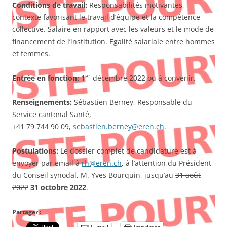
Conditions de travail:
Responsabilités motivantes,
contexte favorisant le travail d’équipe et la compétence
collective. Salaire en rapport avec les valeurs et le mode de
financement de l’institution. Egalité salariale entre hommes
et femmes.
er
Entrée en fonction:
1
décembre 2022 ou à convenir.
Renseignements:
Sébastien Berney, Responsable du
Service cantonal Santé,
+41 79 744 90 09,
sebastien.berney@eren.ch
.
Postulations:
Le dossier complet de candidature est à
envoyer par email à
rh@eren.ch
, à l’attention du Président
du Conseil synodal, M. Yves Bourquin, jusqu’au
31 août
2022
31 octobre 2022
.
Partager :