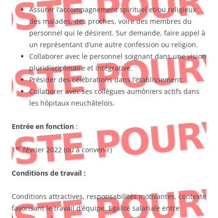
Assurer l’accompagnement spirituel et/ou religieux
des malades, des proches, voire des membres du
personnel qui le désirent. Sur demande, faire appel à
un représentant d’une autre confession ou religion.
Collaborer avec le personnel soignant dans une vision
pluridisciplinaire et intégrative.
Présider des célébrations dans l’établissement.
Collaborer avec ses collègues aumôniers actifs dans
les hôpitaux neuchâtelois.
Entrée en fonction
:
er
1
février 2022 (ou à convenir)
Conditions de travail :
Conditions attractives, responsabilités motivantes, contexte
favorisant le travail d’équipe. Egalité salariale entre