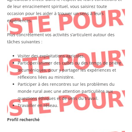
de leur enracinement spirituel, vous saisirez toute
occasion pour les aider à trouver un sens à leurs
expériences.
Plus concrètement vos activités s’articulent autour des
tâches suivantes :
Visiter des exploitations agricoles.
Participer/animer des cultes ou des temps de prière
œcuméniques, pour y partager les expériences et
réflexions liées au ministère.
Participer à des rencontres sur les problèmes du
monde rural avec une attention particulière aux
questions éthiques et de sens du travail.
Travailler en réseau.
Profil recherché