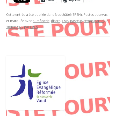
E-mail
Imprimer
Cette entrée a été publiée dans
Neuchâtel (EREN)
,
Postes pourvus
,
et marquée avec
aumônerie
,
diacre
,
EMS
,
pasteur
,
temps partiel
, le
30/09/2022
par
EREN
.