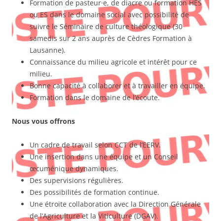
Formation de pasteur·e, de diacre ou formation HES
ou ES dans le domaine social avec possibilité de
suivre le Séminaire de culture théologique (30
samedis sur 2 ans auprès de Cèdres Formation à
Lausanne).
Connaissance du milieu agricole et intérêt pour ce
milieu.
Bonne capacité à collaborer et à travailler en équipe.
Formation dans le domaine de l’écoute.
Nous vous offrons
Un cadre de travail selon CCT de l’EERV.
Une insertion dans une équipe et un Conseil
œcuménique dynamiques.
Des supervisions régulières.
Des possibilités de formation continue.
Une étroite collaboration avec la Direction Générale
de l’Agriculture et la Viticulture (DGAV).