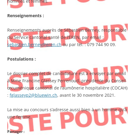
hommes et femmes.
Renseignements :
Renseignements auprès de Sébastien Berney, responsable
du Service cantonal santé de l’EREN, par email :
sebastien.berney@eren.ch
ou par tél. : 079 744 90 09.
Postulations :
Le dossier complet de candidature est à envoyer par email
à Mme Francine Glassey Perrenoud, présidente du Conseil
œcuménique cantonal de l’aumônerie hospitalière (COCAH)
:
fglasseyp2@bluewin.ch
, avant le 30 novembre 2021.
La mise au concours s’adresse aussi bien à un homme qu’à
une femme.
Partager :