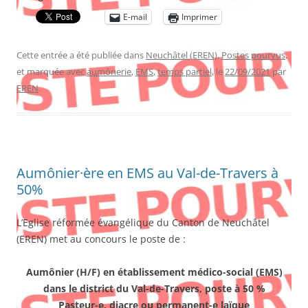
E-mail
Imprimer
Cette entrée a été publiée dans
Neuchâtel (EREN)
,
Postes pourvus
,
et marquée avec
aumônerie
,
EMS
,
temps partiel
, le
22/09/2021
par
EREN
.
Aumônier·ère en EMS au Val-de-Travers à
50%
L’Eglise réformée évangélique du Canton de Neuchâtel
(EREN) met au concours le poste de :
Aumônier (H/F) en établissement médico-social (EMS)
dans le district du Val-de-Travers, poste à 50 %
Pasteur-e, diacre ou permanent-e laïque