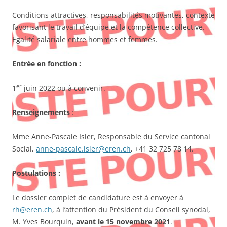
Conditions attractives, responsabilités motivantes, contexte
favorisant le travail d’équipe et la compétence collective.
Egalité salariale entre hommes et femmes.
Entrée en fonction :
er
1
juin 2022 ou à convenir.
Renseignements
:
Mme Anne-Pascale Isler, Responsable du Service cantonal
Social,
anne-pascale.isler@eren.ch
, +41 32 725 78 14.
Postulations :
Le dossier complet de candidature est à envoyer à
rh@eren.ch
, à l’attention du Président du Conseil synodal,
M. Yves Bourquin,
avant le 15 novembre 2021
.