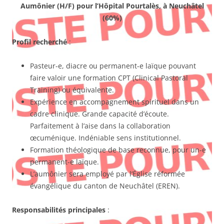
Aumônier (H/F) pour l’Hôpital Pourtalès, à Neuchâtel
(60%)
Profil recherché
:
Pasteur-e, diacre ou permanent-e laïque pouvant
faire valoir une formation CPT (Clinical Pastoral
Training) ou équivalente.
Expérience en accompagnement spirituel dans un
cadre clinique. Grande capacité d’écoute.
Parfaitement à l’aise dans la collaboration
œcuménique. Indéniable sens institutionnel.
Formation théologique de base reconnue, pour un-e
permanent-e laïque.
L’aumônier sera employé par l’Église réformée
évangélique du canton de Neuchâtel (EREN).
Responsabilités principales
: