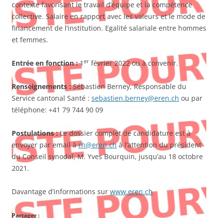
contexte favorisant le travail d’équipe et la compétence
collective. Salaire en rapport avec les valeurs et le mode de
financement de l’institution. Egalité salariale entre hommes
et femmes.
er
Entrée en fonction :
1
février 2022 ou à convenir.
Renseignements :
Sébastien Berney, Responsable du
Service cantonal Santé :
sebastien.berney@eren.ch
ou par
téléphone: +41 79 744 90 09
Postulations :
Le dossier complet de candidature est à
envoyer par email à
rh@eren.ch
à l’attention du président
du Conseil synodal, M. Yves Bourquin, jusqu’au 18 octobre
2021.
Davantage d’informations sur
www.eren.ch
Partager :