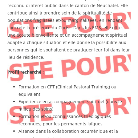
reconnu d’intérêt public dans le canton de Neuchâtel. Elle
contribue ainsi à prendre soin de la spiritualité de
populations fragilisées et/ou marginalisées, en rendant
concrète la présence du Christ. Dans les EMS, elle offre
une écoute bienveillante et un accompagnement spirituel
adapté à chaque situation et elle donne la possibilité aux
personnes qui le souhaitent de pratiquer leur foi dans leur
lieu de résidence.
Profil recherché
:
Formation en CPT (Clinical Pastoral Training) ou
équivalent
Expérience en accompagnement spirituel (dans le
milieu des soins)
Formation et/ou connaissances théologiques
reconnues, pour les permanents laïques
Aisance dans la collaboration œcuménique et la