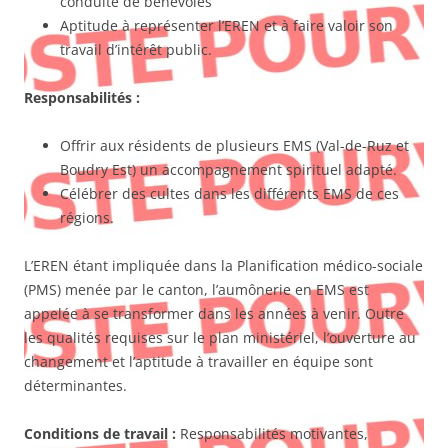
conduite de bénévoles
Aptitude à représenter l’EREN et à faire valoir son
travail d’intérêt public.
Responsabilités :
Offrir aux résidents de plusieurs EMS (Val-de-Ruz et
Boudry Est) un accompagnement spirituel adapté.
Célébrer des cultes dans les différents EMS de ces
régions.
L’EREN étant impliquée dans la Planification médico-sociale
(PMS) menée par le canton, l’aumônerie en EMS est
appelée à se transformer dans les années à venir. Outre
les qualités requises sur le plan ministériel, l’ouverture au
changement et l’aptitude à travailler en équipe sont
déterminantes.
Conditions de travail :
Responsabilités motivantes,