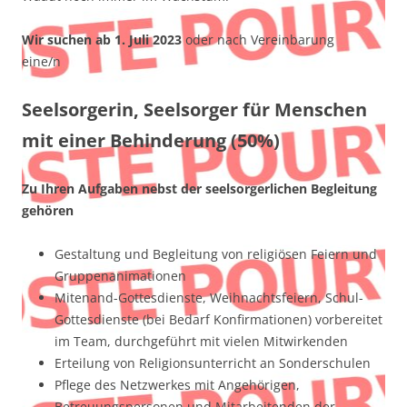
Wir suchen ab 1. Juli 2023
oder nach Vereinbarung
eine/n
Seelsorgerin, Seelsorger für Menschen
mit einer Behinderung (50%)
Zu Ihren Aufgaben nebst der seelsorgerlichen Begleitung
gehören
Gestaltung und Begleitung von religiösen Feiern und
Gruppenanimationen
Mitenand-Gottesdienste, Weihnachtsfeiern, Schul-
Gottesdienste (bei Bedarf Konfirmationen) vorbereitet
im Team, durchgeführt mit vielen Mitwirkenden
Erteilung von Religionsunterricht an Sonderschulen
Pflege des Netzwerkes mit Angehörigen,
Betreuungspersonen und Mitarbeitenden der