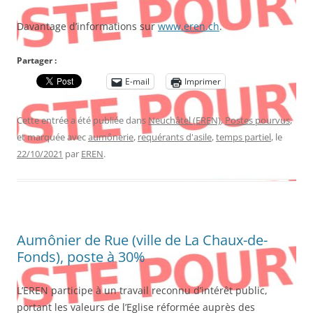
Davantage d’informations sur
www.eren.ch
.
Partager :
E-mail
Imprimer
Cette entrée a été publiée dans
Neuchâtel (EREN)
,
Postes pourvus
,
et marquée avec
aumônerie
,
requérants d'asile
,
temps partiel
, le
22/10/2021
par
EREN
.
Aumônier de Rue (ville de La Chaux-de-
Fonds), poste à 30%
L’EREN participe à un travail reconnu d’intérêt public,
portant les valeurs de l’Eglise réformée auprès des