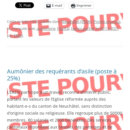
E-mail
Imprimer
Cette entrée a été publiée dans
Neuchâtel (EREN)
,
Postes pourvus
,
et marquée avec
aumônerie
,
hôpital
,
temps partiel
, le
05/11/2021
par
EREN
.
Aumônier des requérants d’asile (poste à
25%)
L’EREN participe à un travail reconnu d’intérêt public,
portant les valeurs de l’Eglise réformée auprès des
habitant-e-s du canton de Neuchâtel, sans distinction
d’origine sociale ou religieuse. Elle regroupe plus de 50’000
membres, 80 salariés et 2000 bénévoles. Des services
cantonaux répondent aux besoins des paroisses et de