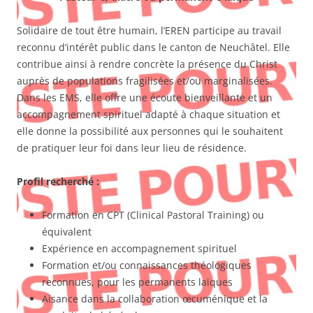
Solidaire de tout être humain, l’EREN participe au travail
reconnu d’intérêt public dans le canton de Neuchâtel. Elle
contribue ainsi à rendre concrète la présence du Christ
auprès de populations fragilisées et/ou marginalisées.
Dans les EMS, elle offre une écoute bienveillante et un
accompagnement spirituel adapté à chaque situation et
elle donne la possibilité aux personnes qui le souhaitent
de pratiquer leur foi dans leur lieu de résidence.
Profil recherché
:
Formation en CPT (Clinical Pastoral Training) ou
équivalent
Expérience en accompagnement spirituel
Formation et/ou connaissances théologiques
reconnues, pour les permanents laïques
Aisance dans la collaboration œcuménique et la