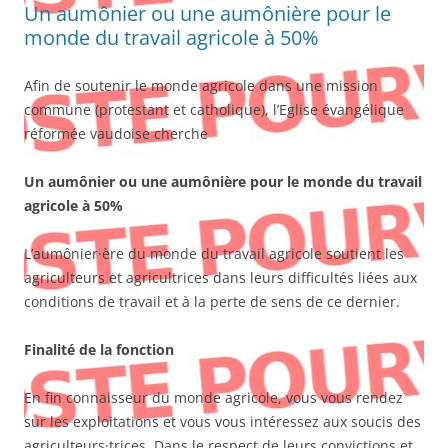
Un aumônier ou une aumônière pour le
monde du travail agricole à 50%
Afin de soutenir le monde agricole dans une mission
commune (protestant et catholique), l’Eglise évangélique
réformée vaudoise cherche
Un aumônier ou une aumônière pour le monde du travail
agricole à 50%
L’aumônier·ère du monde du travail agricole soutient les
agriculteurs et agricultrices dans leurs difficultés liées aux
conditions de travail et à la perte de sens de ce dernier.
Finalité de la fonction
En fin connaisseur du monde agricole, vous vous rendez
sur les exploitations et vous vous intéressez aux soucis des
agriculteurs·trices. Dans le respect de leurs convictions et