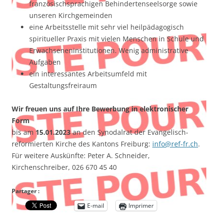
französischsprachigen Behindertenseelsorge sowie
unseren Kirchgemeinden
eine Arbeitsstelle mit sehr viel heilpädagogisch
spiritueller Praxis mit vielen Menschen in Schule und
Erwachseneninstitutionen. Wenig administrative
Aufgaben
ein interessantes Arbeitsumfeld mit
Gestaltungsfreiraum
Wir freuen uns auf Ihre Bewerbung in elektronischer
Form
bis am
15.01.2023
an den Synodalrat der Evangelisch-
reformierten Kirche des Kantons Freiburg:
info@ref-fr.ch
.
Für weitere Auskünfte: Peter A. Schneider,
Kirchenschreiber, 026 670 45 40
Partager :
E-mail
Imprimer