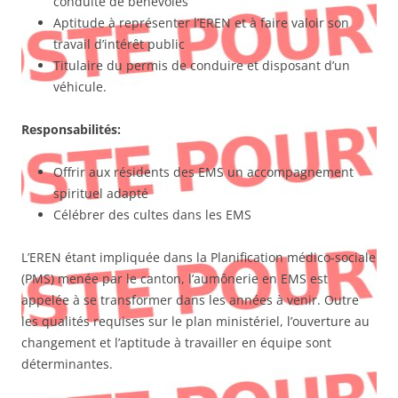
conduite de bénévoles
Aptitude à représenter l’EREN et à faire valoir son
travail d’intérêt public
Titulaire du permis de conduire et disposant d’un
véhicule.
Responsabilités:
Offrir aux résidents des EMS un accompagnement
spirituel adapté
Célébrer des cultes dans les EMS
L’EREN étant impliquée dans la Planification médico-sociale
(PMS) menée par le canton, l’aumônerie en EMS est
appelée à se transformer dans les années à venir. Outre
les qualités requises sur le plan ministériel, l’ouverture au
changement et l’aptitude à travailler en équipe sont
déterminantes.