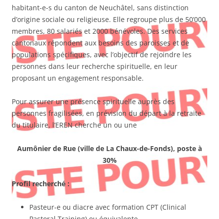
habitant-e-s du canton de Neuchâtel, sans distinction
d’origine sociale ou religieuse. Elle regroupe plus de 50’000
membres, 80 salariés et 2000 bénévoles. Des services
cantonaux répondent aux besoins des paroisses et de
populations spécifiques, avec l’objectif de rejoindre les
personnes dans leur recherche spirituelle, en leur
proposant un engagement responsable.
Pour assurer une présence spirituelle auprès des
personnes fragilisées, en prévision du départ à la retraite
du titulaire, l’EREN cherche un ou une
Aumônier de Rue (ville de La Chaux-de-Fonds), poste à
30%
Profil recherché
:
Pasteur-e ou diacre avec formation CPT (Clinical
Pastoral Training) ou équivalente.