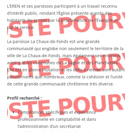
L’EREN et ses paroisses participent à un travail reconnu
d’intérêt public, rendant l’Église présente auprès des
habitants du canton par la proclamation de l’Évangile et
par le service.
La paroisse La Chaux-de-Fonds est une grande
communauté qui englobe non seulement le territoire de la
ville de La Chaux-de-Fonds, mais également ses environs,
ainsi que les communes de La Sagne et des Planchettes.
Elle est en pleine mutation et les défis à relever sont autant
passionnants que nombreux, comme la cohésion et l’unité
de cette grande communauté chrétienne très diverse.
Profil recherché :
Compétences spécifiques et expérience
professionnelle en comptabilité et dans
l’administration d’un secrétariat