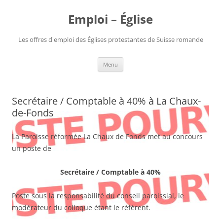
Aller
au
Emploi – Église
contenu
Les offres d'emploi des Églises protestantes de Suisse romande
Menu
Secrétaire / Comptable à 40% à La Chaux-
de-Fonds
La Paroisse réformée La Chaux de Fonds met au concours
un poste de
Secrétaire / Comptable à 40%
Poste sous la responsabilité du conseil paroissial, le
modérateur du colloque étant le référent.