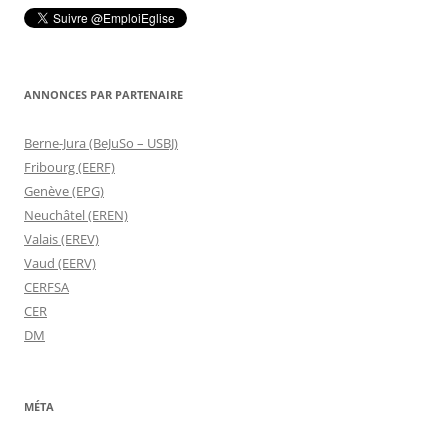
ANNONCES PAR PARTENAIRE
Berne-Jura (BeJuSo – USBJ)
Fribourg (EERF)
Genève (EPG)
Neuchâtel (EREN)
Valais (EREV)
Vaud (EERV)
CERFSA
CER
DM
MÉTA