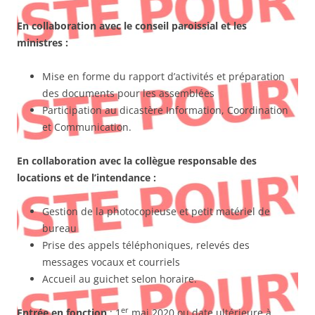
En collaboration avec le conseil paroissial et les
ministres :
Mise en forme du rapport d’activités et préparation
des documents pour les assemblées
Participation au dicastère Information, Coordination
et Communication.
En collaboration avec la collègue responsable des
locations et de l’intendance :
Gestion de la photocopieuse et petit matériel de
bureau
Prise des appels téléphoniques, relevés des
messages vocaux et courriels
Accueil au guichet selon horaire.
er
Entrée en fonction
: 1
mai 2020 ou date ultérieure à