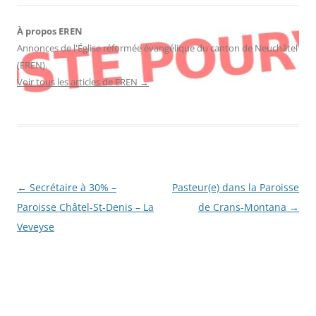
À propos EREN
Annonces de l'Église réformée évangélique du canton de Neuchâtel
(EREN).
Voir tous les articles de EREN
→
Navigation
←
Secrétaire à 30% –
Pasteur(e) dans la Paroisse
des
Paroisse Châtel-St-Denis – La
de Crans-Montana
→
articles
Veveyse