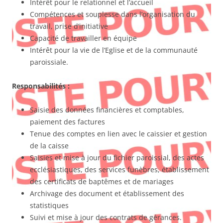
Intérêt pour le relationnel et l’accueil
Compétences et souplesse dans l’organisation du
travail, prise d’initiative
Capacité de travailler en équipe
Intérêt pour la vie de l’Eglise et de la communauté
paroissiale.
Responsabilités :
Saisie des données financières et comptables,
paiement des factures
Tenue des comptes en lien avec le caissier et gestion
de la caisse
Saisies et mise à jour du fichier paroissial, des actes
ecclésiastiques, des services funèbres, établissement
des certificats de baptêmes et de mariages
Archivage des document et établissement des
statistiques
Suivi et mise à jour des contrats de gérances.