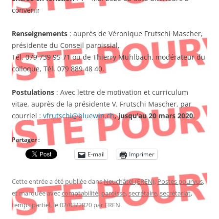
convenir
Renseignements
: auprès de Véronique Frutschi Mascher,
présidente du Conseil paroissial,
Tél. 079 739 95 71 ou de Thierry Muhlbach, modérateur du
colloque, Tél. 079 889 48 40.
Postulations
: Avec lettre de motivation et curriculum
vitae, auprès de la présidente V. Frutschi Mascher, par
courriel :
vfrutschi@bluewin.ch
, jusqu’au 20 mars 2020
.
Partager :
E-mail
Imprimer
Cette entrée a été publiée dans
Neuchâtel (EREN)
,
Postes pourvus
,
et marquée avec
comptabilité
,
paroisse
,
secrétaire
,
secrétariat
,
temps partiel
, le
02/03/2020
par
EREN
.