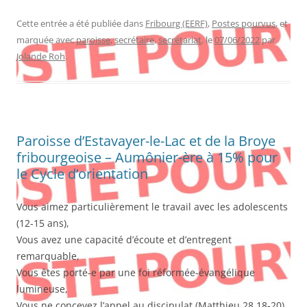
Cette entrée a été publiée dans
Fribourg (EERF)
,
Postes pourvus
, et
marquée avec
paroisse
,
secrétaire
,
secrétariat
, le
07/06/2022
par
Jolande Roh
.
Paroisse d’Estavayer-le-Lac et de la Broye
fribourgeoise – Aumônier-ère à 15% pour
le Cycle d’orientation
Vous aimez particulièrement le travail avec les adolescents
(12-15 ans),
Vous avez une capacité d’écoute et d’entregent
remarquable,
Vous êtes porté-e par une foi réformée-évangélique
lumineuse,
Vous ne concevez l’appel au discipulat (Matthieu 28.18-20)