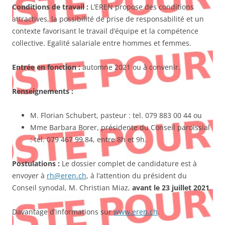
Conditions de travail :
L’EREN propose des conditions
attractives, la possibilité de prise de responsabilité et un
contexte favorisant le travail d’équipe et la compétence
collective. Egalité salariale entre hommes et femmes.
Entrée en fonction :
automne 2021 ou à convenir.
Renseignements :
M. Florian Schubert, pasteur : tel. 079 883 00 44 ou
Mme Barbara Borer, présidente du Conseil paroissial
: tél. 079 467 99 84, entre 8h et 9h.
Postulations :
Le dossier complet de candidature est à
envoyer à
rh@eren.ch
, à l’attention du président du
Conseil synodal, M. Christian Miaz,
avant le 23 juillet 2021
.
Davantage d’informations sur
www.eren.ch
.