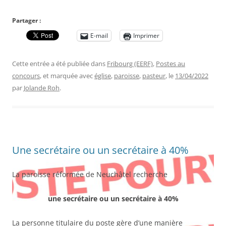
Partager :
E-mail
Imprimer
Cette entrée a été publiée dans
Fribourg (EERF)
,
Postes au
concours
, et marquée avec
église
,
paroisse
,
pasteur
, le
13/04/2022
par
Jolande Roh
.
Une secrétaire ou un secrétaire à 40%
La paroisse réformée de Neuchâtel recherche
une secré
taire ou un secrétaire à 40%
La personne titulaire du poste gère d’une manière