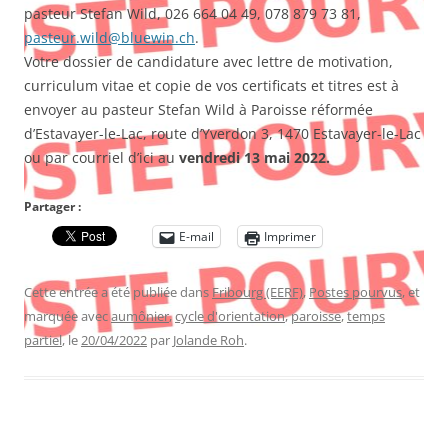
pasteur Stefan Wild, 026 664 04 49, 078 879 73 81,
pasteur.wild@bluewin.ch
.
Votre dossier de candidature avec lettre de motivation,
curriculum vitae et copie de vos certificats et titres est à
envoyer au pasteur Stefan Wild à Paroisse réformée
d’Estavayer-le-Lac, route d’Yverdon 3, 1470 Estavayer-le-Lac
ou par courriel d’ici au
vendredi 13 mai 2022.
Partager :
E-mail
Imprimer
Cette entrée a été publiée dans
Fribourg (EERF)
,
Postes pourvus
, et
marquée avec
aumônier
,
cycle d'orientation
,
paroisse
,
temps
partiel
, le
20/04/2022
par
Jolande Roh
.