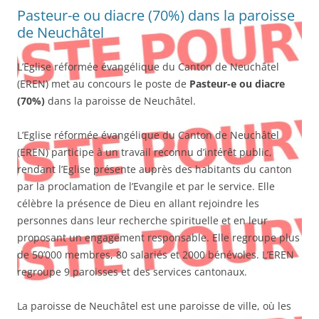
Pasteur-e ou diacre (70%) dans la paroisse
de Neuchâtel
L’Eglise réformée évangélique du Canton de Neuchâtel
(EREN) met au concours le poste de
Pasteur-e ou diacre
(70%)
dans la paroisse de Neuchâtel.
L’Eglise réformée évangélique du Canton de Neuchâtel
(EREN) participe à un travail reconnu d’intérêt public,
rendant l’Eglise présente auprès des habitants du canton
par la proclamation de l’Evangile et par le service. Elle
célèbre la présence de Dieu en allant rejoindre les
personnes dans leur recherche spirituelle et en leur
proposant un engagement responsable. Elle regroupe plus
de 50’000 membres, 80 salariés et 2000 bénévoles. L’EREN
regroupe 9 paroisses et des services cantonaux.
La paroisse de Neuchâtel est une paroisse de ville, où les