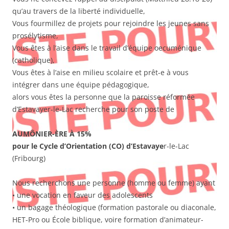
qu’au travers de la liberté individuelle,
Vous fourmillez de projets pour rejoindre les jeunes sans
prosélytisme,
Vous êtes à l’aise dans le travail d’équipe oecuménique
(catholique),
Vous êtes à l’aise en milieu scolaire et prêt-e à vous
intégrer dans une équipe pédagogique,
alors vous êtes la personne que la paroisse réformée
d’Estavayer-le-Lac recherche pour son poste de
AUMÔNIER-ÈRE À 15%
pour le Cycle d’Orientation (CO) d’Estavaye
r-le-Lac
(Fribourg)
Nous recherchons une personne (homme ou femme) ayant
• une vocation en faveur des adolescents
• un bagage théologique (formation pastorale ou diaconale,
HET-Pro ou École biblique, voire formation d’animateur-