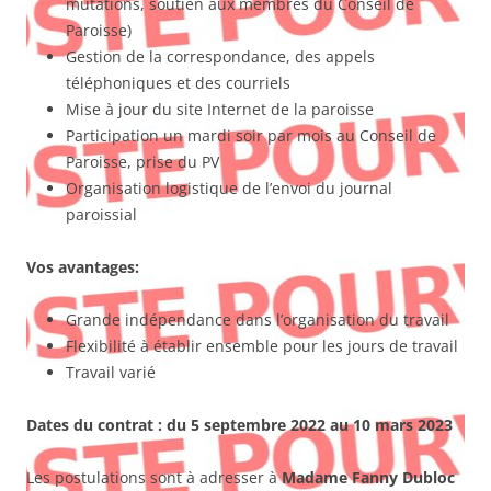
mutations, soutien aux membres du Conseil de
Paroisse)
Gestion de la correspondance, des appels
téléphoniques et des courriels
Mise à jour du site Internet de la paroisse
Participation un mardi soir par mois au Conseil de
Paroisse, prise du PV
Organisation logistique de l’envoi du journal
paroissial
Vos avantages:
Grande indépendance dans l’organisation du travail
Flexibilité à établir ensemble pour les jours de travail
Travail varié
Dates du contrat : du 5 septembre 2022 au 10 mars 2023
Les postulations sont à adresser à
Madame Fanny Dubloc