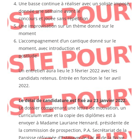
Une basse continue à réaliser avec un soliste imposé,
donnée une semaine avant le
concours et jouée sans répétition
Une improvisation sur un thème donné sur le
moment
L’accompagnement d’un cantique donné sur le
moment, avec introduction et
postlude
Un entretien aura lieu le 3 février 2022 avec les
candidats retenus. Entrée en fonction le 1er avril
2022.
Le délai de candidature est fixé au 23 janvier 2022.
Le dossier comprenant une lettre de motivation, un
curriculum vitae et la copie des diplômes est à
envoyer à Madame Lauriane Hennard, présidente de
la commission de prospection, P.A. Secrétariat de la
Paroisse réformée d’Estavayer-le-Lac et de la Broye