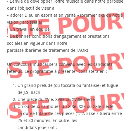
• L’envie de développer l’offre musicale dans notre paroisse
dans l’objectif de viser à
« adorer Dieu en esprit et en vérité » (premier axe de notre
vision paroissiale)
• Un travail en équipe
• De bonnes conditions d’engagement et prestations
sociales en vigueur dans notre
paroisse (barème de traitement de l’AOR)
Un concours musical sera convenu avec les candidats
retenus. Le programme à présenter consistera en :
Un grand prélude (ou toccata ou fantaisie) et fugue
de J.S. Bach
Une pièce du XVIe, XVIIe ou XVIIIe siècle
Un ou deux cantiques du XIXe, XXe ou XXIe siècle
La durée totale de ces pièces (1, 2, 3) se situera entre
25 et 30 minutes. En outre, les
candidats joueront :