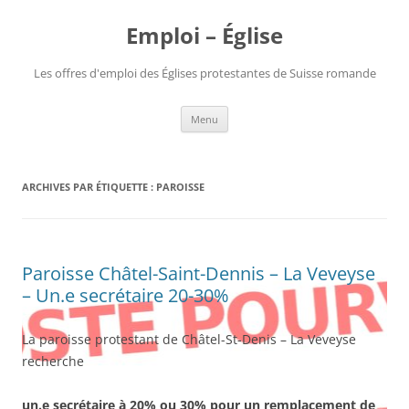
Aller
au
Emploi – Église
contenu
Les offres d'emploi des Églises protestantes de Suisse romande
Menu
ARCHIVES PAR ÉTIQUETTE :
PAROISSE
Paroisse Châtel-Saint-Dennis – La Veveyse
– Un.e secrétaire 20-30%
La paroisse protestant de Châtel-St-Denis – La Veveyse
recherche
un.e secrétaire à 20% ou 30% pour un remplacement de