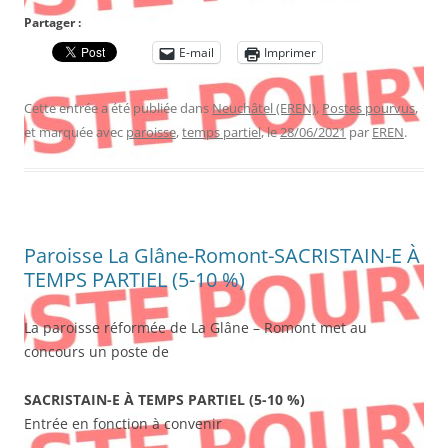
Partager :
E-mail
Imprimer
Cette entrée a été publiée dans
Neuchâtel (EREN)
,
Postes pourvus
,
et marquée avec
paroisse
,
temps partiel
, le
28/06/2021
par
EREN
.
Paroisse La Glâne-Romont-SACRISTAIN-E À
TEMPS PARTIEL (5-10 %)
La paroisse réformée de La Glâne – Romont met au
concours un poste de
SACRISTAIN-E À TEMPS PARTIEL (5-10 %)
Entrée en fonction à convenir