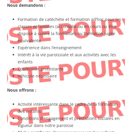
Nous demandons :
Formation de catéchète et formation ad’hoc pour les
classes enfantines (accomplie ou en cours ou être
disposé à suivre la formation) ou formation jugée
équivalente
Expérience dans l’enseignement
Intérêt à la vie paroissiale et aux activités avec les
enfants
Confession protestante
Véhicule nécessaire
Nous offrons :
Activité intéressante dans le cadre de la formation
des enfants
Conditions d’engagement et prestations sociales en
vigueur dans notre paroisse