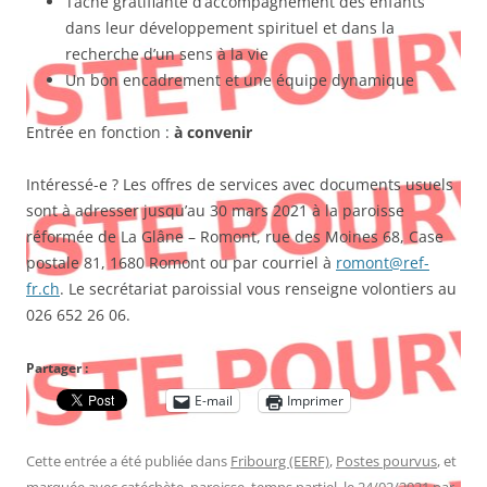
Tâche gratifiante d’accompagnement des enfants
dans leur développement spirituel et dans la
recherche d’un sens à la vie
Un bon encadrement et une équipe dynamique
Entrée en fonction :
à convenir
Intéressé-e ? Les offres de services avec documents usuels
sont à adresser jusqu’au 30 mars 2021 à la paroisse
réformée de La Glâne – Romont, rue des Moines 68, Case
postale 81, 1680 Romont ou par courriel à
romont@ref-
fr.ch
. Le secrétariat paroissial vous renseigne volontiers au
026 652 26 06.
Partager :
E-mail
Imprimer
Cette entrée a été publiée dans
Fribourg (EERF)
,
Postes pourvus
, et