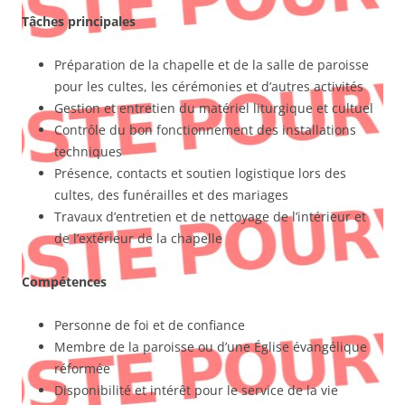
Tâches principales
Préparation de la chapelle et de la salle de paroisse
pour les cultes, les cérémonies et d’autres activités
Gestion et entretien du matériel liturgique et cultuel
Contrôle du bon fonctionnement des installations
techniques
Présence, contacts et soutien logistique lors des
cultes, des funérailles et des mariages
Travaux d’entretien et de nettoyage de l’intérieur et
de l’extérieur de la chapelle
Compétences
Personne de foi et de confiance
Membre de la paroisse ou d’une Église évangélique
réformée
Disponibilité et intérêt pour le service de la vie