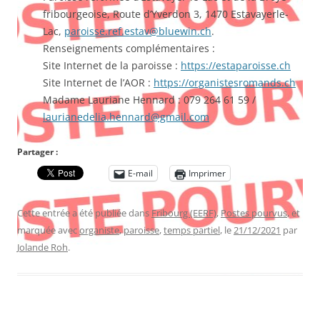
fribourgeoise, Route d’Yverdon 3, 1470 Estavayerle-
Lac,
paroisse.ref.estav@bluewin.ch
.
Renseignements complémentaires :
Site Internet de la paroisse :
https://estaparoisse.ch
Site Internet de l’AOR :
https://organistesromands.ch
Madame Lauriane Hennard : 079 264 61 59 /
laurianedelia.hennard@gmail.com
Partager :
E-mail
Imprimer
Cette entrée a été publiée dans
Fribourg (EERF)
,
Postes pourvus
, et
marquée avec
organiste
,
paroisse
,
temps partiel
, le
21/12/2021
par
Jolande Roh
.