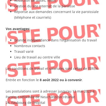
Rédaction de textes, flyers
Gestion du site Internet de la paroisse
Réponse aux demandes concernant la vie paroissiale
(téléphone et courriels)
Vos avantages:
Grande indépendance dans l’organisation du travail
Nombreux contacts
Travail varié
Lieu de travail au centre ville
Les conditions de travail et salariales sont celles de l’EREN.
Entrée en fonction le
8 août 2022 ou à convenir
.
Les postulations sont à adresser jusqu’au 13 mai 2022 à:
Paroisse réformée de Neuchâtel/secrétariat
24, Faubourg de l’Hôpital