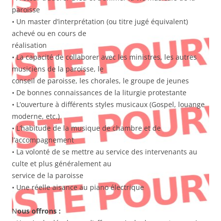
paroisse
• Un master d’interprétation (ou titre jugé équivalent)
achevé ou en cours de
réalisation
• La capacité de collaborer avec les ministres, les autres
musiciens de la paroisse, le
conseil de paroisse, les chorales, le groupe de jeunes
• De bonnes connaissances de la liturgie protestante
• L’ouverture à différents styles musicaux (Gospel, louange
moderne, etc.)
• L’habitude de la musique de chambre et de
l’accompagnement
• La volonté de se mettre au service des intervenants au
culte et plus généralement au
service de la paroisse
• Une réelle aisance au piano électrique
N
ous offrons :