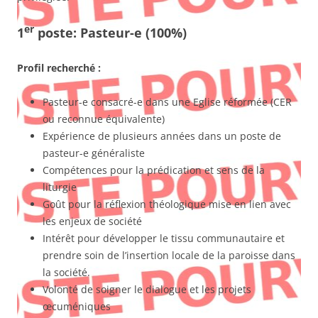
er
1
poste: Pasteur-e (100%)
Profil recherché :
Pasteur-e consacré-e dans une Eglise réformée (CER
ou reconnue équivalente)
Expérience de plusieurs années dans un poste de
pasteur-e généraliste
Compétences pour la prédication et sens de la
liturgie
Goût pour la réflexion théologique mise en lien avec
les enjeux de société
Intérêt pour développer le tissu communautaire et
prendre soin de l’insertion locale de la paroisse dans
la société.
Volonté de soigner le dialogue et les projets
œcuméniques