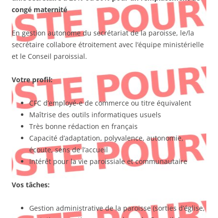
congé maternité
En gestion autonome du secrétariat de la paroisse, le/la
secrétaire collabore étroitement avec l’équipe ministérielle
et le Conseil paroissial.
Votre profil:
CFC d’employé-e de commerce ou titre équivalent
Maîtrise des outils informatiques usuels
Très bonne rédaction en français
Capacité d’adaptation, polyvalence, autonomie,
écoute, sens de l’accueil
Intérêt pour la vie paroissiale et communautaire
Vos tâches:
Gestion administrative de la paroisse (sorties d’église,