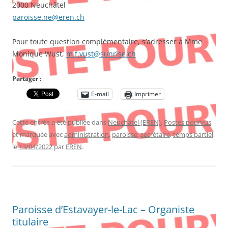
2000 Neuchâtel
paroisse.ne@eren.ch
Pour toute question complémentaire, s’adresser à Mme
Monique Wust,
m.f.vust@sunrise.ch
Partager :
E-mail
Imprimer
Cette entrée a été publiée dans
Neuchâtel (EREN)
,
Postes pourvus
,
et marquée avec
administration
,
paroisse
,
secrétaire
,
temps partiel
,
le
13/04/2022
par
EREN
.
Paroisse d’Estavayer-le-Lac – Organiste
titulaire