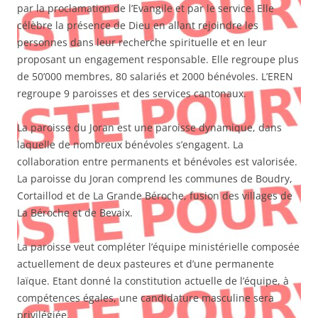
par la proclamation de l’Evangile et par le service. Elle
célèbre la présence de Dieu en allant rejoindre les
personnes dans leur recherche spirituelle et en leur
proposant un engagement responsable. Elle regroupe plus
de 50’000 membres, 80 salariés et 2000 bénévoles. L’EREN
regroupe 9 paroisses et des services cantonaux.
La paroisse du Joran est une paroisse dynamique, dans
laquelle de nombreux bénévoles s’engagent. La
collaboration entre permanents et bénévoles est valorisée.
La paroisse du Joran comprend les communes de Boudry,
Cortaillod et de La Grande Béroche, fusion des villages de
La Béroche et de Bevaix.
La paroisse veut compléter l’équipe ministérielle composée
actuellement de deux pasteures et d’une permanente
laïque. Etant donné la constitution actuelle de l’équipe, à
compétences égales, une candidature masculine sera
privilégiée.