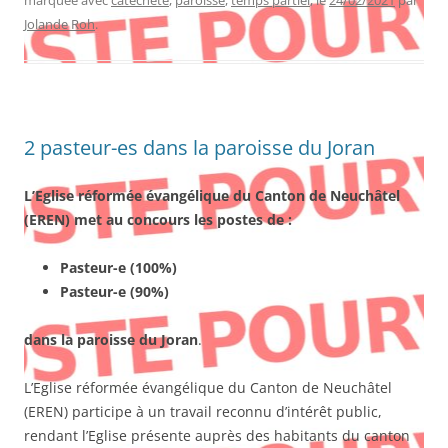
marquée avec
catéchète
,
paroisse
,
temps partiel
, le
24/02/2021
par
Jolande Roh
.
2 pasteur-es dans la paroisse du Joran
L’Eglise réformée évangélique du Canton de Neuchâtel
(EREN)
met au concours les postes de :
Pasteur-e (100%)
Pasteur-e (90%)
dans la paroisse du Joran
.
L’Eglise réformée évangélique du Canton de Neuchâtel
(EREN) participe à un travail reconnu d’intérêt public,
rendant l’Eglise présente auprès des habitants du canton