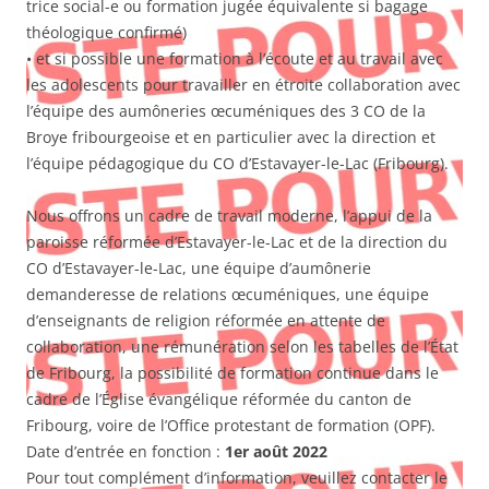
trice social-e ou formation jugée équivalente si bagage
théologique confirmé)
• et si possible une formation à l’écoute et au travail avec
les adolescents pour travailler en étroite collaboration avec
l’équipe des aumôneries œcuméniques des 3 CO de la
Broye fribourgeoise et en particulier avec la direction et
l’équipe pédagogique du CO d’Estavayer-le-Lac (Fribourg).
Nous offrons un cadre de travail moderne, l’appui de la
paroisse réformée d’Estavayer-le-Lac et de la direction du
CO d’Estavayer-le-Lac, une équipe d’aumônerie
demanderesse de relations œcuméniques, une équipe
d’enseignants de religion réformée en attente de
collaboration, une rémunération selon les tabelles de l’État
de Fribourg, la possibilité de formation continue dans le
cadre de l’Église évangélique réformée du canton de
Fribourg, voire de l’Office protestant de formation (OPF).
Date d’entrée en fonction :
1er août 2022
Pour tout complément d’information, veuillez contacter le