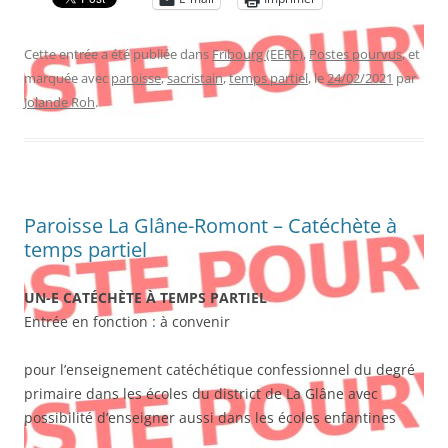
Cette entrée a été publiée dans
Fribourg (EERF)
,
Postes pourvus
, et
marquée avec
paroisse
,
sacristain
,
temps partiel
, le
24/02/2021
par
Jolande Roh
.
Paroisse La Glâne-Romont – Catéchète à
temps partiel
UN-E CATÉCHÈTE À TEMPS PARTIEL
Entrée en fonction : à convenir
pour l’enseignement catéchétique confessionnel du degré
primaire dans les écoles du district de La Glâne avec
possibilité d’enseigner aussi dans les écoles enfantines