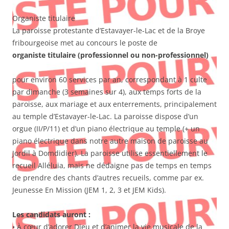
Organiste titulaire
La paroisse protestante d’Estavayer-le-Lac et de la Broye
fribourgeoise met au concours le poste de
organiste titulaire (professionnel ou non-professionnel)
pour environ 60 services par an, correspondant à 1 culte
par dimanche (3 semaines sur 4), aux temps forts de la
paroisse, aux mariage et aux enterrements, principalement
au temple d’Estavayer-le-Lac. La paroisse dispose d’un
orgue (II/P/11) et d’un piano électrique au temple (+ un
piano électrique dans notre autre maison de paroisse au
Jordil à Domdidier). La paroisse utilise essentiellement le
recueil Alléluia, mais ne dédaigne pas de temps en temps
de prendre des chants d’autres recueils, comme par ex.
Jeunesse En Mission (JEM 1, 2, 3 et JEM Kids).
Les candidats auront :
• À cœur d’adorer Dieu et d’animer la vie musicale de la