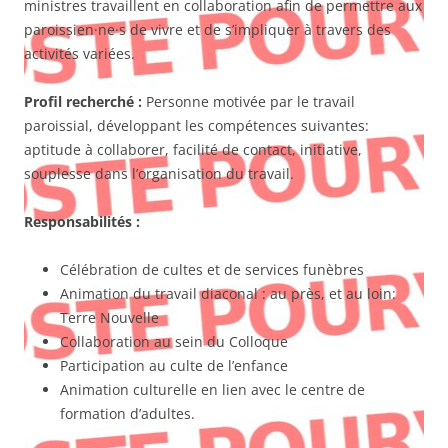
ministres travaillent en collaboration afin de permettre aux
paroissien·ne·s de vivre et de s’impliquer à travers des
activités variées.
Profil recherché :
Personne motivée par le travail
paroissial, développant les compétences suivantes:
aptitude à collaborer, facilité de contact, initiative,
souplesse dans l’organisation du travail.
Responsabilités :
Célébration de cultes et de services funèbres
Animation du travail diaconal : au près, et au loin:
Terre Nouvelle
Collaboration au sein du Colloque
Participation au culte de l’enfance
Animation culturelle en lien avec le centre de
formation d’adultes.