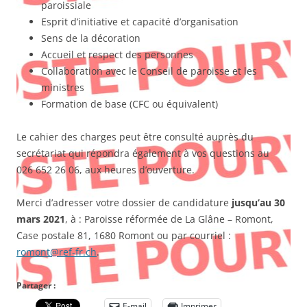
paroissiale
Esprit d’initiative et capacité d’organisation
Sens de la décoration
Accueil et respect des personnes
Collaboration avec le Conseil de paroisse et les
ministres
Formation de base (CFC ou équivalent)
Le cahier des charges peut être consulté auprès du
secrétariat qui répondra également à vos questions au
026 652 26 06, aux heures d’ouverture.
Merci d’adresser votre dossier de candidature
jusqu’au 30
mars 2021
, à : Paroisse réformée de La Glâne – Romont,
Case postale 81, 1680 Romont ou par courriel :
romont@ref-fr.ch
.
Partager :
E-mail
Imprimer