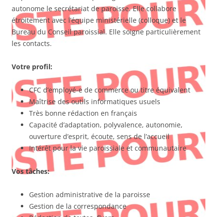
autonome le secrétariat de paroisse. Elle collabore
étroitement avec l’équipe ministérielle (colloque) et le
Bureau du Conseil paroissial. Elle soigne particulièrement
les contacts.
Votre profil:
CFC d’employé-e de commerce ou titre équivalent
Maîtrise des outils informatiques usuels
Très bonne rédaction en français
Capacité d’adaptation, polyvalence, autonomie,
ouverture d’esprit, écoute, sens de l’accueil
Intérêt pour la vie paroissiale et communautaire
Vos tâches:
Gestion administrative de la paroisse
Gestion de la correspondance