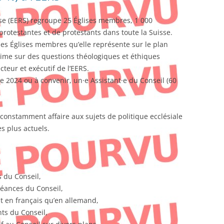
sse (EERS) regroupe 25 Églises membres, 1 000
protestantes et de protestants dans toute la Suisse.
es Églises membres qu’elle représente sur le plan
prime sur des questions théologiques et éthiques
ecteur et exécutif de l’EERS.
 2024 ou à convenir, un·e Assistant·e du Conseil (60
z constamment affaire aux sujets de politique ecclésiale
s plus actuels.
 du Conseil,
séances du Conseil,
t en français qu’en allemand,
ts du Conseil,