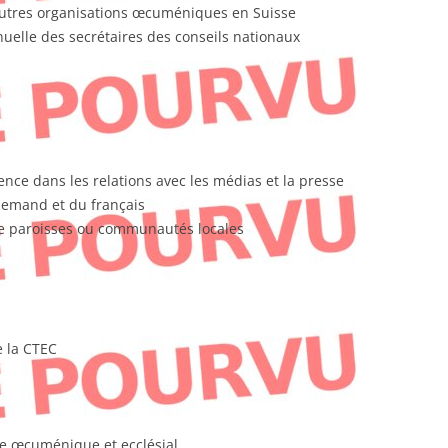
’autres organisations œcuméniques en Suisse
nuelle des secrétaires des conseils nationaux
ence dans les relations avec les médias et la presse
lemand et du français
de paroisses ou communautés locales
 la CTEC
te œcuménique et ecclésial