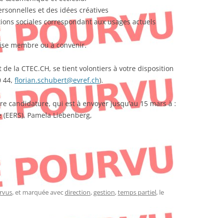
ersonnelles et des idées créatives
ions sociales correspondant aux usages actuels
glise membre ou à convenir.
 de la CTEC.CH, se tient volontiers à votre disposition
0 44,
florian.schubert@evref.ch
).
re candidature, qui est à envoyer jusqu’au 15 mars à :
e (EERS), Pamela Liebenberg,
rvus
, et marquée avec
direction
,
gestion
,
temps partiel
, le