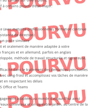
f au Conseil sur divers plans,
 à certains projets d’état-major.
(avec maturité professionnelle), formation continue
sistance de direction)
un poste similaire
t et oralement de manière adaptée à votre
n français et en allemand, parfois en anglais
eloppée, méthode de travail structurée et rigoureuse,
 efficacité dans le traitement des demandes ponctuelles
 avec sang-froid et accomplissez vos tâches de manière
 et en respectant les délais
S Office et Teams
ngagement adaptées au monde d’aujourd’hui ainsi
reaux conviviaux et un agréable jardin, au centre de la