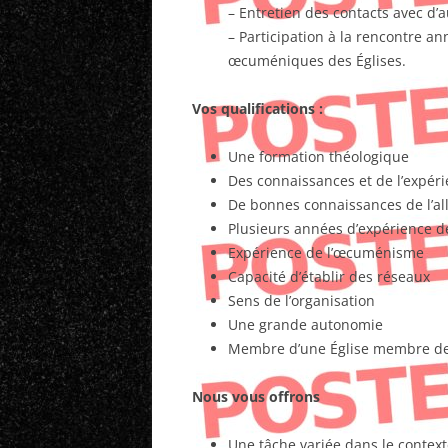
– Entretien des contacts avec d
– Participation à la rencontre an
œcuméniques des Églises.
Vos qualifications :
Une formation théologique
Des connaissances et de l’expéri
De bonnes connaissances de l’al
Plusieurs années d’expérience 
Expérience de l’œcuménisme
Capacité d’établir des réseaux
Sens de l’organisation
Une grande autonomie
Membre d’une Église membre de
Nous vous offrons
Une tâche variée dans le contex