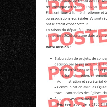
La Communauté de travail des Églises 
œcuménique œuvrant au niveau natio
Elle contribue à l’unité chrétienne et 
ou associations ecclésiales s’y sont r
ont le statut d’observateur.
En raison du départ à la retraite de la
septembre 2026 ou à une date à conven
Votre mission :
Élaboration de projets, de conce
décision par le présidium de la
Mise en œuvre des activités et p
(p. ex. forum chrétien, cérémonie
– Administration et secrétariat d
– Communication avec les Églis
travail cantonales des Églises c
Relations avec les médias et la p
– Représentation de la CTEC.CH 