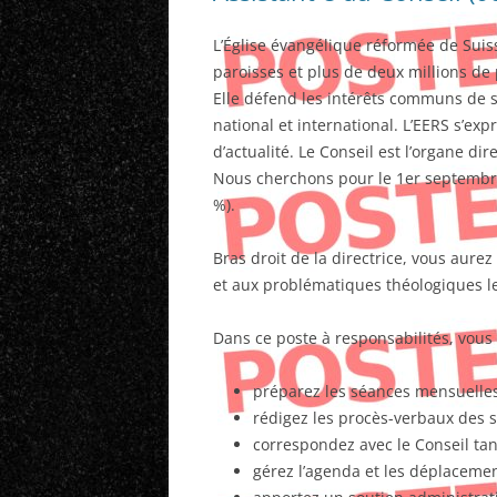
L’Église évangélique réformée de Sui
paroisses et plus de deux millions de 
Elle défend les intérêts communs de s
national et international. L’EERS s’ex
d’actualité. Le Conseil est l’organe dir
Nous cherchons pour le 1er septembre
%).
Bras droit de la directrice, vous aure
et aux problématiques théologiques le
Dans ce poste à responsabilités, vous
préparez les séances mensuelles
rédigez les procès-verbaux des 
correspondez avec le Conseil tan
gérez l’agenda et les déplacemen