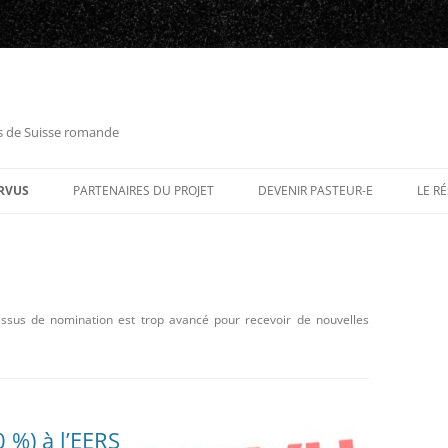
es de Suisse romande
RVUS
PARTENAIRES DU PROJET
DEVENIR PASTEUR-E
LE R
ssus de nomination est trop avancé pour recevoir de nouvelles
0 %) à l’EERS