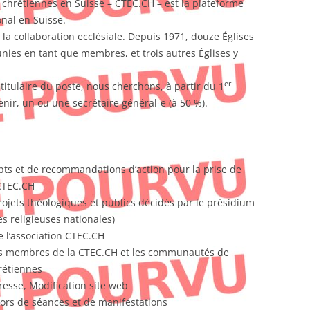
chrétiennes en Suisse – CTEC.CH – est la plateforme
nal en Suisse.
à la collaboration ecclésiale. Depuis 1971, douze Églises
éunies en tant que membres, et trois autres Églises y
er
 titulaire du poste, nous cherchons, à partir du 1
ir, un ou une secrétaire général-e (à 50 %).
pts et de recommandations d’action pour la prise de
 CTEC.CH
rojets théologiques et publics décidés par le présidium
s religieuses nationales)
e l’association CTEC.CH
es membres de la CTEC.CH et les communautés de
hrétiennes
resse, Modification site web
lors de séances et de manifestations