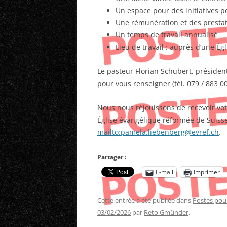
Un espace pour des initiatives p
Une rémunération et des prestat
Un temps de travail annualisé
Lieu de travail : auprès d’une É
Le pasteur Florian Schubert, président
pour vous renseigner (tél. 079 / 883 0
Nous nous réjouissons de recevoir vot
Église évangélique réformée de Suiss
mailto:pamela.liebenberg@evref.ch
.
Partager :
E-mail
Imprimer
Cette entrée a été publiée dans
Postes pou
03/02/2026
par
Reto Gmünder
.