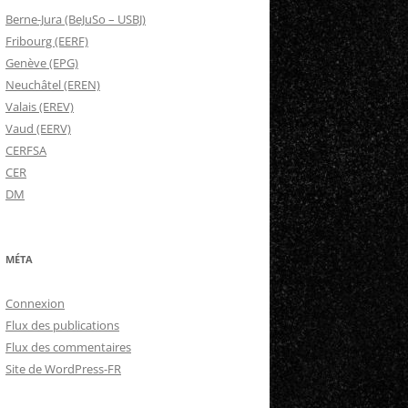
Berne-Jura (BeJuSo – USBJ)
Fribourg (EERF)
Genève (EPG)
Neuchâtel (EREN)
Valais (EREV)
Vaud (EERV)
CERFSA
CER
DM
MÉTA
Connexion
Flux des publications
Flux des commentaires
Site de WordPress-FR