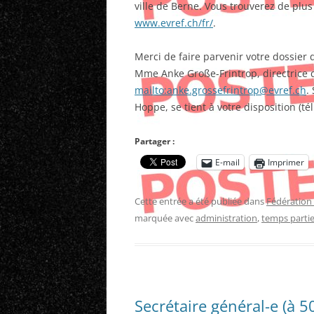
ville de Berne. Vous trouverez de plu
www.evref.ch/fr/
.
Merci de faire parvenir votre dossie
Mme Anke Große-Frintrop, directrice d
mailto:anke.grossefrintrop@evref.ch
.
Hoppe, se tient à votre disposition (tél
Partager :
E-mail
Imprimer
Cette entrée a été publiée dans
Fédération 
marquée avec
administration
,
temps partie
Secrétaire général-e (à 5