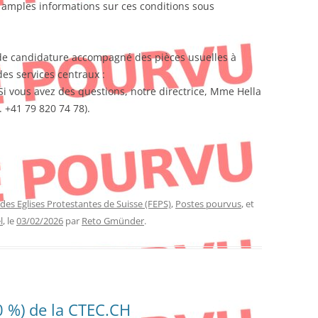
s amples informations sur ces conditions sous
r de candidature accompagné des pièces usuelles à
es services centraux :
 Si vous avez des questions, notre directrice, Mme Hella
. +41 79 820 74 78).
des Eglises Protestantes de Suisse (FEPS)
,
Postes pourvus
, et
l
, le
03/02/2026
par
Reto Gmünder
.
0 %) de la CTEC.CH