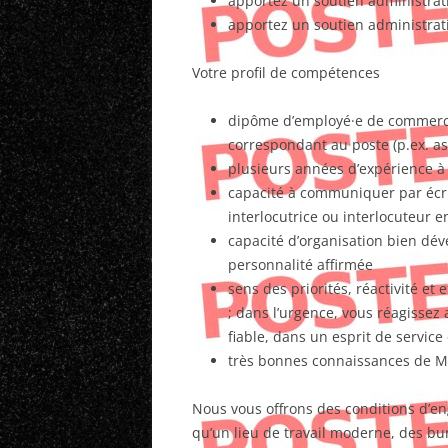
apportez un soutien administrati
apportez un soutien administratif
Votre profil de compétences
dipôme d’employé·e de commerce 
correspondant au poste (p.ex. as
plusieurs années d’expérience à 
capacité à communiquer par écri
interlocutrice ou interlocuteur e
capacité d’organisation bien dév
personnalité affirmée
sens des priorités, réactivité et
; dans l’urgence, vous réagissez
fiable, dans un esprit de service
très bonnes connaissances de M
Nous vous offrons des conditions d’e
qu’un lieu de travail moderne, des bu