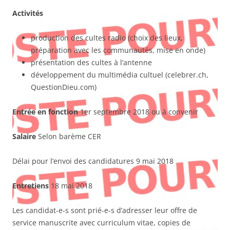
Activités
production des cultes radio (choix des lieux,
préparation avec les communautés, mise en onde)
présentation des cultes à l’antenne
développement du multimédia cultuel (celebrer.ch,
QuestionDieu.com)
Entrée en fonction
1er septembre 2018 ou à convenir
Salaire
Selon barème CER
Délai pour l’envoi des candidatures 9 mai 2018
Entretiens
18 mai 2018
Les candidat-e-s sont prié-e-s d’adresser leur offre de
service manuscrite avec curriculum vitae, copies de