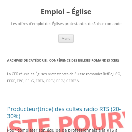
Aller
au
Emploi – Église
contenu
Les offres d'emploi des Églises protestantes de Suisse romande
Menu
ARCHIVES DE CATÉGORIE :
CONFÉRENCE DES EGLISES ROMANDES (CER)
La CER réunit les Églises protestantes de Suisse romande: RefBeJuSO,
EERF, EPG, EELG, EREN, EREV, EERV, CERFSA.
Producteur(trice) des cultes radio RTS (20-
30%)
Pour compléter son équipe de professionnels à la RTS à