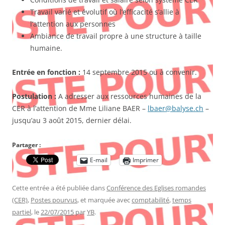
Travail varié et évolutif où l’efficacité s’allie à
l’attention aux personnes
Ambiance de travail propre à une structure à taille
humaine.
Entrée en fonction :
14 septembre 2015 ou à convenir.
Postulation :
A adresser aux ressources humaines de la
CER à l’attention de Mme Liliane BAER –
lbaer@balyse.ch
–
jusqu’au 3 août 2015, dernier délai.
Partager :
E-mail
Imprimer
Cette entrée a été publiée dans
Conférence des Eglises romandes
(CER)
,
Postes pourvus
, et marquée avec
comptabilité
,
temps
partiel
, le
22/07/2015
par
YB
.