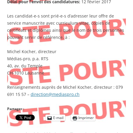
Délai pour l’envoi des candidatures:
12 février 2017
Les candidat-e-s sont prié-e-s d’adresser leur offre de
service manuscrite avec curriculum vitae, copies de
certificats et diplômes ainsi que le nom de trois personnes
pouvant servir de référence, à :
Michel Kocher, directeur
Médias-pro, p.a. RTS
40, av. du Temple
CH-1010 Lausanne
Renseignements auprès de Michel Kocher, directeur : 079
691 15 57 –
direction@mediaspro.ch
Partager :
E-mail
Imprimer