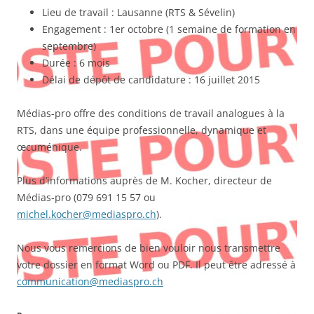
Lieu de travail : Lausanne (RTS & Sévelin)
Engagement : 1er octobre (1 semaine de formation en
septembre)
Durée : 6 mois
Délai de dépôt de candidature : 16 juillet 2015
Médias-pro offre des conditions de travail analogues à la
RTS, dans une équipe professionnelle, dynamique et
œcuménique.
Plus d’informations auprès de M. Kocher, directeur de
Médias-pro (079 691 15 57 ou
michel.kocher@mediaspro.ch
).
Nous vous remercions de bien vouloir nous transmettre
votre dossier en format Word ou PDF. Il peut être adressé à
communication@mediaspro.ch