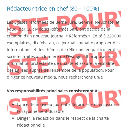
Rédacteur-trice en chef (80 – 100%)
Les Eglises réformées de Berne-Jura, Genève, Neuchâtel et
Vaud, par CER Médias Réformés Sàrl, ont décidé de la
création d’un nouveau journal « Réformés ». Édité à 220’000
exemplaires, dix fois l’an, ce journal souhaite proposer des
informations et des thèmes de réflexion, en particulier de
société, traités à la lumière de l’Evangile. Il propose une
information protestante de qualité et assure la visibilité
des Eglises auprès de l’ensemble de la population. Pour
diriger ce nouveau média, nous recherchons un/e
Vos responsabilités principales consisteront à :
Lancer le nouveau journal « Réformés » et en assurer
le rayonnement durable
Diriger la rédaction dans le respect de la charte
rédactionnelle