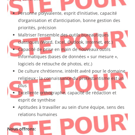
Personne polyvalente, esprit d’initiative, capacité
d’organisation et d’anticipation, bonne gestion des
priorités, précision
Maîtriser l’ensemble des outils bureautiques
classiques (Word, Excel, Outlook, Internet, etc.)
Capacité de prise en main de nouveaux outils
informatiques (bases de données « sur mesure »,
logiciels de retouche de photos, etc.)
De culture chrétienne, intérêt avéré pour le domaine
religieux ; la connaissance du protestantisme est un
plus
Excellente orthographe, capacité de rédaction et
esprit de synthèse
Aptitudes à travailler au sein d’une équipe, sens des
relations humaines
Nous offrons: