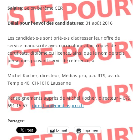
Salaire
: Selon barème CER
Délai pour l’envoi des candidatures
: 31 août 2016
Les candidat-e-s sont prié-e-s d’adresser leur offre de
service manuscrite avec curriculum vitae, copies de
certificats, diplôme ou licence, ainsi que le nom de trois
personnes pouvant servir de référence, à:
Michel Kocher, directeur, Médias-pro, p.a. RTS, av. du
Temple 40, CH-1010 Lausanne
Renseignements auprès de Michel Kocher, directeur – 079
691 15 57 –
direction@mediaspro.ch
Partager :
E-mail
Imprimer