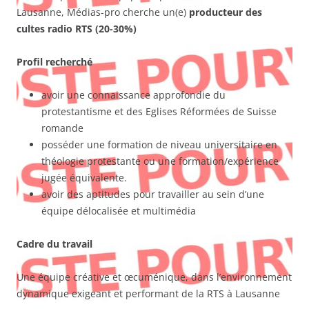
Lausanne, Médias-pro cherche un(e)
producteur des
cultes radio RTS
(20-30%)
Profil recherché
avoir une connaissance approfondie du
protestantisme et des Eglises Réformées de Suisse
romande
posséder une formation de niveau universitaire en
théologie protestante ou une formation/expérience
jugée équivalente.
avoir des aptitudes pour travailler au sein d’une
équipe délocalisée et multimédia
Cadre du travail
Une équipe créative et œcuménique, dans l’environnement
dynamique exigeant et performant de la RTS à Lausanne