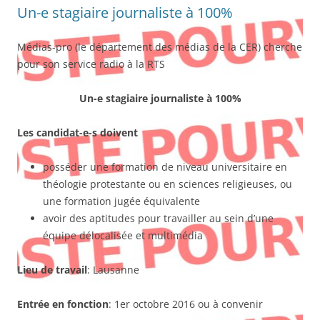
Un-e stagiaire journaliste à 100%
Médias-pro (le département des médias de la CER) cherche
pour son service radio à la RTS
Un-e stagiaire journaliste à 100%
Les candidat-e-s doivent
posséder une formation de niveau universitaire en
théologie protestante ou en sciences religieuses, ou
une formation jugée équivalente
avoir des aptitudes pour travailler au sein d’une
équipe délocalisée et multimédia
Lieu de travail
: Lausanne
Entrée en fonction
: 1er octobre 2016 ou à convenir