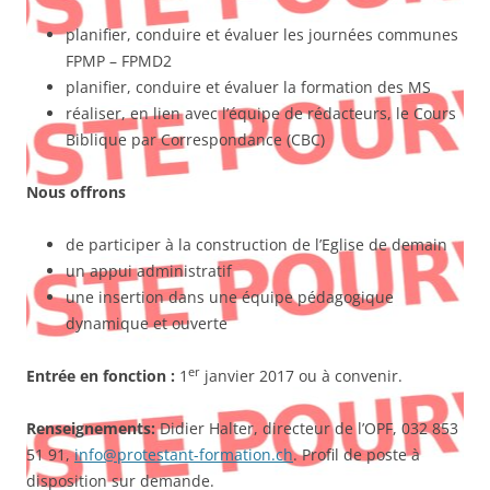
planifier, conduire et évaluer les journées communes
FPMP – FPMD2
planifier, conduire et évaluer la formation des MS
réaliser, en lien avec l’équipe de rédacteurs, le Cours
Biblique par Correspondance (CBC)
Nous offrons
de participer à la construction de l’Eglise de demain
un appui administratif
une insertion dans une équipe pédagogique
dynamique et ouverte
er
Entrée en fonction :
1
janvier 2017 ou à convenir.
Renseignements:
Didier Halter, directeur de l’OPF, 032 853
51 91,
info@protestant-formation.ch
. Profil de poste à
disposition sur demande.