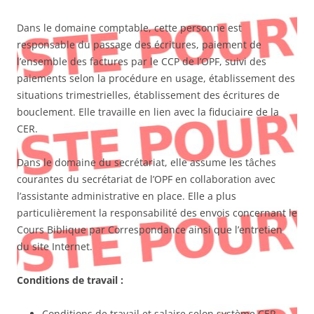
Dans le domaine comptable, cette personne est
responsable du passage des écritures, paiement de
l’ensemble des factures par le CCP de l’OPF, suivi des
paiements selon la procédure en usage, établissement des
situations trimestrielles, établissement des écritures de
bouclement. Elle travaille en lien avec la fiduciaire de la
CER.
Dans le domaine du secrétariat, elle assume les tâches
courantes du secrétariat de l’OPF en collaboration avec
l’assistante administrative en place. Elle a plus
particulièrement la responsabilité des envois concernant le
Cours Biblique par Correspondance ainsi que l’entretien
du site Internet.
Conditions de travail :
Conditions de travail et salaire selon système CER