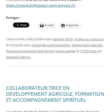
diego.innocenzi@espace-saint-gervais.ch
Partager :
E-mail
Imprimer
Cette entrée a été publiée dans
Genève (EPG)
,
Postes au concours
,
et marquée avec
chargé de communication
,
Espace Saint-Gervais
,
Paroisse protestante Rive droite
,
temps partiel
, le
17/03/2026
par
Michael Cagnoni
.
COLLABORATEUR.TRICE EN
DEVELOPPEMENT AGRICOLE, FORMATION
ET ACCOMPAGNEMENT SPIRITUEL
Le service chrétien d’appui à l’animation rurale (Secaar),