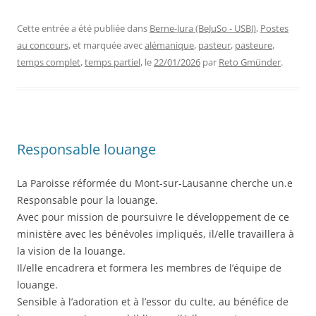
Cette entrée a été publiée dans
Berne-Jura (BeJuSo - USBJ)
,
Postes
au concours
, et marquée avec
alémanique
,
pasteur
,
pasteure
,
temps complet
,
temps partiel
, le
22/01/2026
par
Reto Gmünder
.
Responsable louange
La Paroisse réformée du Mont-sur-Lausanne cherche un.e
Responsable pour la louange.
Avec pour mission de poursuivre le développement de ce
ministère avec les bénévoles impliqués, il/elle travaillera à
la vision de la louange.
Il/elle encadrera et formera les membres de l’équipe de
louange.
Sensible à l’adoration et à l’essor du culte, au bénéfice de