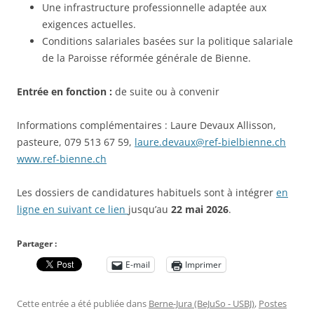
Une infrastructure professionnelle adaptée aux
exigences actuelles.
Conditions salariales basées sur la politique salariale
de la Paroisse réformée générale de Bienne.
Entrée en fonction :
de suite ou à convenir
Informations complémentaires : Laure Devaux Allisson,
pasteure, 079 513 67 59,
laure.devaux@ref-bielbienne.ch
www.ref-bienne.ch
Les dossiers de candidatures habituels sont à intégrer
en
ligne en suivant ce lien
jusqu’au
22 mai 2026
.
Partager :
E-mail
Imprimer
Cette entrée a été publiée dans
Berne-Jura (BeJuSo - USBJ)
,
Postes