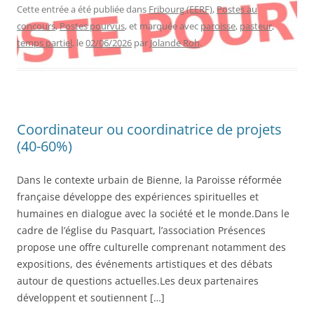
Cette entrée a été publiée dans
Fribourg (EERF)
,
Postes au
concours
,
Postes pourvus
, et marquée avec
paroisse
,
pasteur
,
temps partiel
, le
02/06/2026
par
Jolande Roh
.
Coordinateur ou coordinatrice de projets
(40-60%)
Dans le contexte urbain de Bienne, la Paroisse réformée
française développe des expériences spirituelles et
humaines en dialogue avec la société et le monde.Dans le
cadre de l’église du Pasquart, l’association Présences
propose une offre culturelle comprenant notamment des
expositions, des événements artistiques et des débats
autour de questions actuelles.Les deux partenaires
développent et soutiennent […]