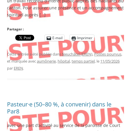
un travail reconnu d’intérêt public auprès des habitants du
canton. Pour assurer une présence et un accompagnement
spirituel auprès […]
Partager :
E-mail
Imprimer
Cette entrée a été publiée dans
Neuchâtel (EREN)
,
Postes pourvus
,
et marquée avec
aumônerie
,
hôpital
,
temps partiel
, le
11/05/2026
par
EREN
.
Pasteur·e (50–80 %, à convenir) dans le
Par8
avec une part d’activité au service de la paroisse de Court