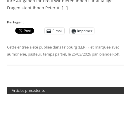
Ihre Aufgaben Ihr Profil Wir bieten Ihnen Für allfällige
Fragen steht Ihnen Peter A. […]
Partager :
E-mail
Imprimer
Cette entrée a été publiée dans
Fribourg (EERF)
, et marquée avec
aumônerie
,
pasteur
,
temps partiel
, le
26/03/2026
par
Jolande Roh
.
Articles précédents