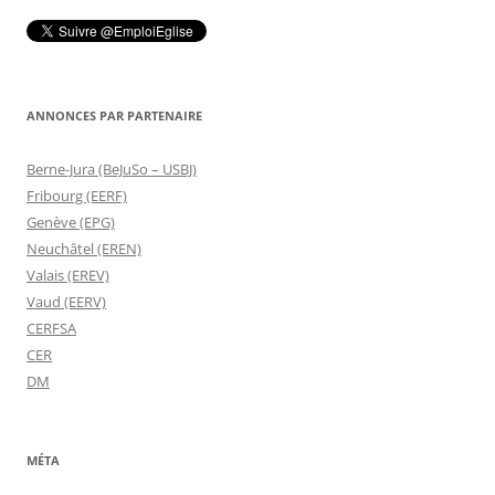
ANNONCES PAR PARTENAIRE
Berne-Jura (BeJuSo – USBJ)
Fribourg (EERF)
Genève (EPG)
Neuchâtel (EREN)
Valais (EREV)
Vaud (EERV)
CERFSA
CER
DM
MÉTA