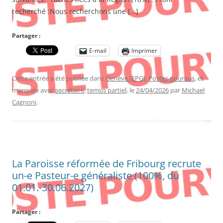
recherché :Nous recherchons une […]
Partager :
E-mail
Imprimer
Cette entrée a été publiée dans
Genève (EPG)
,
Postes pourvus
, et
marquée avec
secrétaire
,
temps partiel
, le
24/04/2026
par
Michael
Cagnoni
.
La Paroisse réformée de Fribourg recrute
un-e Pasteur-e généraliste (100%, du
01.01.-30.06.2027)
Partager :