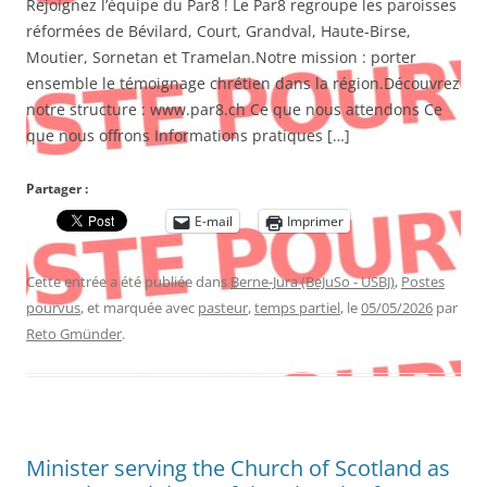
Rejoignez l’équipe du Par8 ! Le Par8 regroupe les paroisses
réformées de Bévilard, Court, Grandval, Haute-Birse,
Moutier, Sornetan et Tramelan.Notre mission : porter
ensemble le témoignage chrétien dans la région.Découvrez
notre structure : www.par8.ch Ce que nous attendons Ce
que nous offrons Informations pratiques […]
Partager :
E-mail
Imprimer
Cette entrée a été publiée dans
Berne-Jura (BeJuSo - USBJ)
,
Postes
pourvus
, et marquée avec
pasteur
,
temps partiel
, le
05/05/2026
par
Reto Gmünder
.
Minister serving the Church of Scotland as