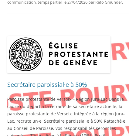
communication
,
temps partiel
, le
27/04/2026
par
Reto Gmünder
.
Secrétaire paroissial·e à 50%
Paroisse protestante de Versoix – Région Jura-Lac Dans le
cadre du départ à la retraite de sa secrétaire actuelle, la
paroisse protestante de Versoix, intégrée à la région Jura-
Lac, recrute un·e Secrétaire paroissial·e à 50% Rattaché·e
au Conseil de Paroisse, vos responsabilités seront les
suivantes: Tâches liées à la Région (10%) : Profil