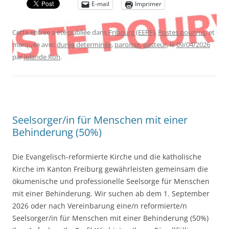
E-mail
Imprimer
Cette entrée a été publiée dans
Fribourg (EERF)
,
Postes pourvus
, et
marquée avec
durée determinée
,
paroisse
,
pasteur
, le
09/04/2026
par
Jolande Roh
.
Seelsorger/in für Menschen mit einer
Behinderung (50%)
Die Evangelisch-reformierte Kirche und die katholische
Kirche im Kanton Freiburg gewährleisten gemeinsam die
ökumenische und professionelle Seelsorge für Menschen
mit einer Behinderung. Wir suchen ab dem 1. September
2026 oder nach Vereinbarung eine/n reformierte/n
Seelsorger/in für Menschen mit einer Behinderung (50%)