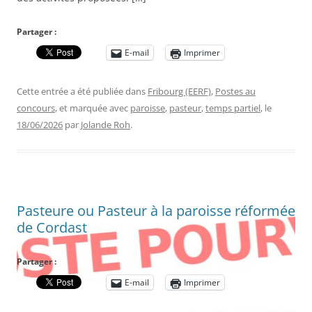
Partager :
E-mail
Imprimer
Cette entrée a été publiée dans
Fribourg (EERF)
,
Postes au
concours
, et marquée avec
paroisse
,
pasteur
,
temps partiel
, le
18/06/2026
par
Jolande Roh
.
Pasteure ou Pasteur à la paroisse réformée
de Cordast
Partager :
E-mail
Imprimer