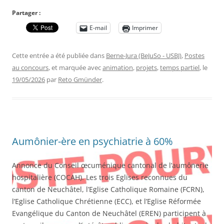
Partager :
E-mail
Imprimer
Cette entrée a été publiée dans
Berne-Jura (BeJuSo - USBJ)
,
Postes
au concours
, et marquée avec
animation
,
projets
,
temps partiel
, le
19/05/2026
par
Reto Gmünder
.
Aumônier-ère en psychiatrie à 60%
Annonce du Conseil œcuménique cantonal de l’aumônerie
hospitalière (COCAH). Les trois Eglises reconnues du
canton de Neuchâtel, l’Eglise Catholique Romaine (FCRN),
l’Eglise Catholique Chrétienne (ECC), et l’Eglise Réformée
Evangélique du Canton de Neuchâtel (EREN) participent à